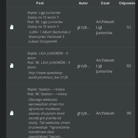
Post
Autor
Dział
Odpowiedz
Wątek:
Liga Juniorów-
Zapisy na 10 sezon !!
Archiwum
Post:
RE: Liga Juniorów-
Zapisy na 10 sezon !!
grzyb...
Ligi
51
=LBN= 1 Albert Bechciński 2
Juniorów
Wawrzyniec Paśniczek 3
Łukasz Szczypiorek
Wątek:
LIGA JUNIORÓW - 9
sezon
Archiwum
Post:
RE: LIGA JUNIORÓW - 9
grzyb...
Ligi
63
sezon
Juniorów
http://www.speedway-
world.pl/i,4mecz_live-5128
Wątek:
Stadion--->kibice
Post:
RE: Stadion--->kibice
Dlaczego wiekszosc
wprowadzan zmian ma
ograniczac mozliwosc
grzyb...
Archiwum
99
awansu druzynom ktore
zaczeły gre pozniej od
reszty. Tak wiekszosc zmian
to powoduje: *ograniczenia
transferowe (ilosc
zawodnikow) *ograni...