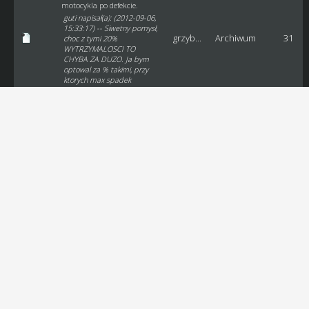
motocykla po defekcie.
guti napisał(a): (2012-09-06,
15:33:17) -- Siwetny pomysł,
grzyb...
Archiwum
31
choc z tymi 20%
WYTRZYMALOSCI TO
CHYBA ZA DUZO. Ja bym
optowal za % takimi, przy
ktorych max spadek
powoduje czas gorszy o 1
sekunde od czas...
Wątek:
Sprawnosc
motocykla po defekcie.
Post:
RE: Sprawnosc
motocykla po defekcie.
Vinyll napisał(a): (2012-09-
06, 09:50:03) -- Chyba idzie
grzyb...
Archiwum
31
to za daleko jak dla mnie ,
nie chcę marudzić , ale to
mogą się zrobić spore
koszty dodatkowe i nie
wszyscy dadzą radę to
udzwignąć. Zgadzam s...
Wątek:
GP 3 ligi
Post:
RE: GP 3 ligi
grzyb...
Archiwum
29
Jesli GP 3 ligi wystartuje to
chetnie wystawie swoich 4