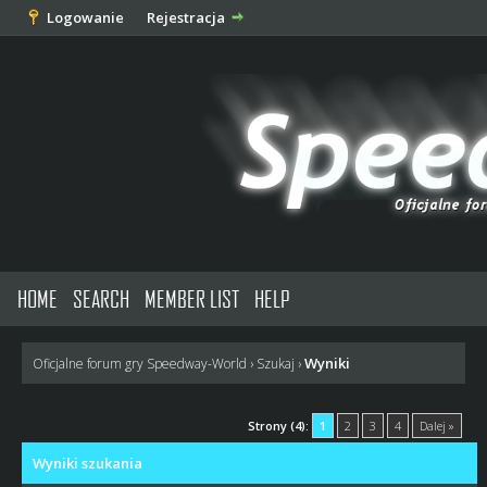
Logowanie
Rejestracja
HOME
SEARCH
MEMBER LIST
HELP
Wyniki
Oficjalne forum gry Speedway-World
›
Szukaj
›
Strony (4):
1
2
3
4
Dalej »
Wyniki szukania