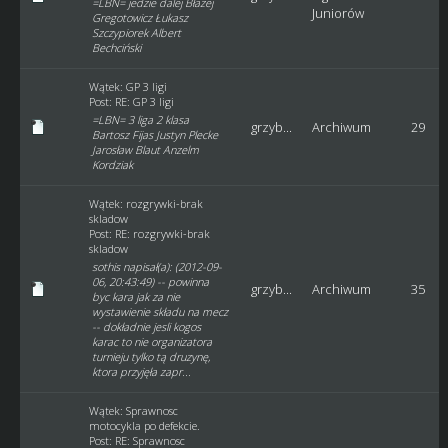
=LBN= jedzie dalej Błażej
Juniorów
Gregotowicz Łukasz
Szczypiorek Albert
Bechciński
Wątek:
GP 3 ligi
Post:
RE: GP 3 ligi
=LBN= 3 liga 2 klasa
grzyb...
Archiwum
29
Bartosz Fijas Justyn Plecke
Jarosław Blaut Anzelm
Kordziak
Wątek:
rozgrywki-brak
skladow
Post:
RE: rozgrywki-brak
skladow
sothis napisał(a): (2012-09-
06, 20:43:49) -- powinna
grzyb...
Archiwum
35
byc kara jak za nie
wystawienie składu na mecz
-- dokładnie jesli kogos
karac to nie organizatora
turnieju tylko tą druzynę,
ktora przyjęła zapr...
Wątek:
Sprawnosc
motocykla po defekcie.
Post:
RE: Sprawnosc