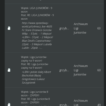
Wątek:
LIGA JUNIORÓW - 9
sezon
Post:
RE: LIGA JUNIORÓW - 9
sezon
http://www.speedway-
Archiwum
world.pl/i,4mecz_live-4605
grzyb...
Ligi
63
Fc Stare Drzewce Gorzów
Juniorów
Wlkp. - 57pkt. - 1 Miejsce!
=LBN= - 51pkt. - 2 Miejsce!
Blue Devil's Częstochowa -
22pkt. - 3 Miejsce! Lubella
Lublin - 20pkt. -...
Wątek:
Liga Juniorów-
zapisy na 9 sezon!
Post:
RE: Liga Juniorów-
Archiwum
zapisy na 9 sezon!
grzyb...
Ligi
60
=LBN= jedzie dalej Albert
Juniorów
Bechciński Błażej
Gregotowicz Łukasz
Szczypiorek
Wątek:
Liga Juniorów 8
sezon - ZAPISY!!
Post:
RE: Liga Juniorów 8
Archiwum
sezon - ZAPISY!!
grzyb...
Ligi
49