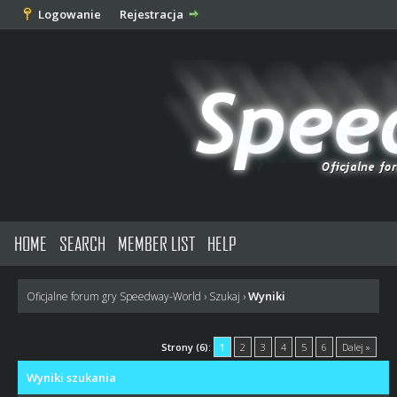
Logowanie
Rejestracja
HOME
SEARCH
MEMBER LIST
HELP
Wyniki
Oficjalne forum gry Speedway-World
›
Szukaj
›
Strony (6):
1
2
3
4
5
6
Dalej »
Wyniki szukania