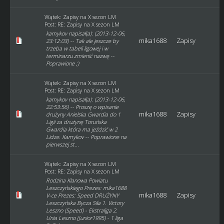
Wątek:
Zapisy na X sezon LM
Post:
RE: Zapisy na X sezon LM
kamykov napisał(a): (2013-12-06,
mika1688
Zapisy
23:12:03) -- Tak ale jeszcze by
trzeba w tabeli ligowej i w
terminarzu zmienić nazwę --
Poprawione ;)
Wątek:
Zapisy na X sezon LM
Post:
RE: Zapisy na X sezon LM
kamykov napisał(a): (2013-12-06,
22:53:56) -- Proszę o wpisanie
mika1688
Zapisy
drużyny Anielska Gwardia do 1
Ligii za drużynę Toruńska
Gwardia która ma jeździć w 2
Lidze. Kamykov -- Poprawione na
pierwszej st...
Wątek:
Zapisy na X sezon LM
Post:
RE: Zapisy na X sezon LM
Rodzina Klanowa Powiatu
Leszczyńskiego Prezes: mika1688
mika1688
Zapisy
V-ce Prezes: Speed DRUŻYNY
Leszczyńska Bycza Siła 1. Victory
Leszno (Speed) - Ekstraliga 2.
Unia Leszno (Junior1995) - 1 liga