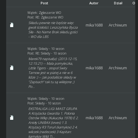
Post
Autor
Dział
Od
Wątek:
Zgłaszanie WO
Post:
RE: Zgłaszanie WO
Składu pewnie nie będzie więc
mika1688
Archiwum
gwoli ścisłości: Leszczyńska Bycza
Siła - No Name Brak składu gości
- WO dla LBS
Wątek:
Składy - 10 sezon
Post:
RE: Składy - 10 sezon
Marek79 napisał(a): (2013-12-15,
12:15:21) -- Mala pomyleczka,
mika1688
Archiwum
Little Tigers - zespol Swiry
Tarnow jest w piatej a nie w 6
lidze :) -- Jak podaliście składy w
"Zapisach" tak tu są wklejone ;)
Po...
Wątek:
Składy - 10 sezon
Post:
Składy - 10 sezon
EKSTRALIGA LIGI MIAST GRUPA
A Krzyżacka Gwardia 1. Polonia
mika1688
Archiwum
Ostrów Wlkp (Kukuczka 1978) E 2.
Anioły UNIBAX (teves) 1 3.
Krzyżacy R3 Toruń (kamykov) 2 4.
wilczek (nadeczek) 3 Kapitan:
kamykov Wild Ti...