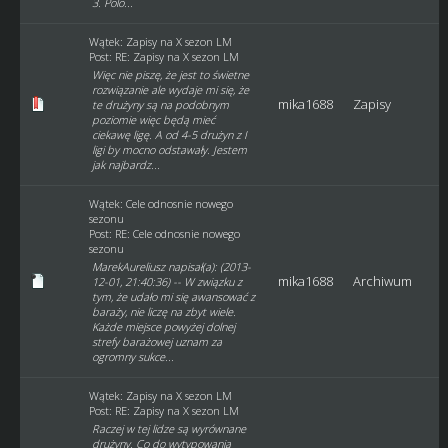
3. Polo...
Wątek:
Zapisy na X sezon LM
Post:
RE: Zapisy na X sezon LM
Więc nie piszę, że jest to świetne
rozwiązanie ale wydaje mi się, że
mika1688
Zapisy
te drużyny są na podobnym
poziomie więc będą mieć
ciekawę ligę. A od 4-5 drużyn z I
ligi by mocno odstawały. Jestem
jak najbardz...
Wątek:
Cele odnosnie nowego
sezonu
Post:
RE: Cele odnosnie nowego
sezonu
MarekAureliusz napisał(a): (2013-
mika1688
Archiwum
12-01, 21:40:36) -- W związku z
tym, że udało mi się awansować z
baraży, nie liczę na zbyt wiele.
Każde miejsce powyżej dolnej
strefy barażowej uznam za
ogromny sukce...
Wątek:
Zapisy na X sezon LM
Post:
RE: Zapisy na X sezon LM
Raczej w tej lidze są wyrównane
drużyny. Co do wytypowania