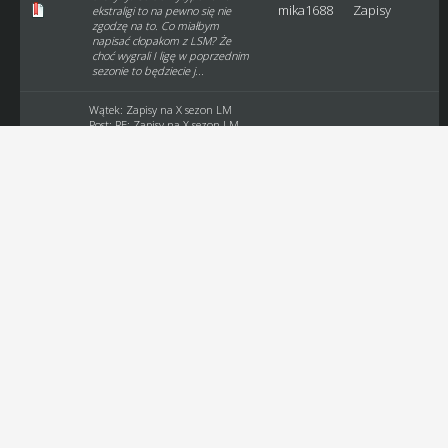
mika1688
Zapisy
ekstraligi to na pewno się nie
zgodzę na to. Co miałbym
napisać cłopakom z LSM? Że
choć wygrali I ligę w poprzednim
sezonie to będziecie j...
Wątek:
Zapisy na X sezon LM
Post:
RE: Zapisy na X sezon LM
Jak chceicie robić 8 osobową Eligę
to od następnego sezonu, bo jak
mika1688
Zapisy
wytypujesz teraz drużyny do
Ekstraligi? Nie zmienia się zasad
przed rozpoczęciem sezonu. Co
to 2 ligi to uważam, że lepiej dla
tyc...
Wątek:
Ekstra Liga Miast - 9 sezon
(Tabele, składy)
Post:
RE: Ekstra Liga Miast - 9
sezon (Tabele, składy)
Ekstraliga Miast podsumowana.
mika1688
Archiwum
W imieniu organizatorów tj.
Speeda, Kamykova oraz swoim
gratuluję zwycięzcom 9 sezonu
LM. Sezon ciekawy ale przed
nami kolejny dlatego zapraszam
wszystkich obecnych...