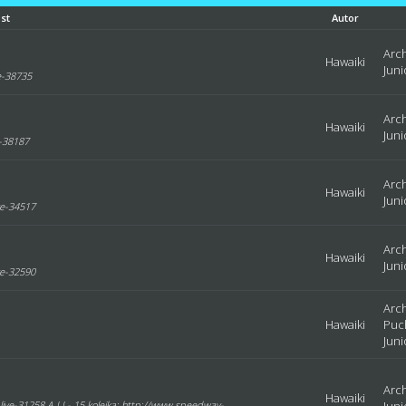
st
Autor
Arc
Hawaiki
Jun
ve-38735
Arc
Hawaiki
Jun
e-38187
Arc
Hawaiki
Jun
ve-34517
Arc
Hawaiki
Jun
ve-32590
Arc
Hawaiki
Puc
Jun
Arc
Hawaiki
live-31258 A LJ - 15 kolejka: http://www.speedway-