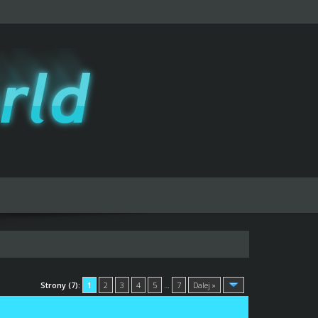
Strony (7):
1
2
3
4
5
…
7
Dalej »