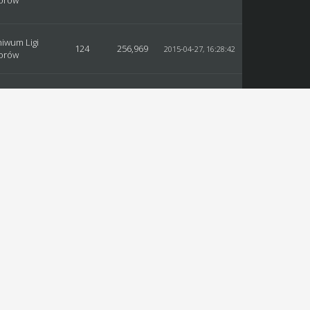
iorów
hiwum Ligi
124
256,969
2015-04-27, 16:28:42
iorów
hiwum Ligi
124
256,969
2015-03-30, 16:29:16
iorów
hiwum
139
274,406
2015-03-13, 14:58:29
ania
33
63,713
2015-02-13, 09:14:57
grywki
131
270,918
2015-01-15, 11:30:24