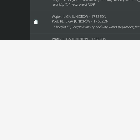
world.pl/i,4mecz_live-31259
Wątek:
LIGA JUNIORÓW - 17 SEZON
Post:
RE: LIGA JUNIORÓW - 17 SEZON
7 kolejka ELJ: http://www.speedway-world.pl/i,4mecz_liv
Wątek:
LIGA JUNIORÓW - 17 SEZON
Post:
RE: LIGA JUNIORÓW - 17 SEZON
ELJ - 2 kolejka: http://www.speedway-world.pl/i,4mecz_li
Wątek:
✰OGŁOSZENIA TRANSFEROWE✰ SEZON 12
Post:
RE: ✰OGŁOSZENIA TRANSFEROWE✰ SEZON 12
Bartosz Jastrzębski (930) Wiek: 29 lat Talent: 5 Doświad
treningu) Technika: 100 (nadwyżka treningu) Prowadzenie:
Wątek:
zwolnienie zawodnika
Post:
RE: zwolnienie zawodnika
http://hawaiki.w.interii.pl/zwolnienie.PNG
Wątek:
Zgłaszanie WO
Post:
RE: Zgłaszanie WO
7 kolejka 16.01.2015 - ExtraMecz LittleBig Dream Team -
Banda Jonaków Zielona Góra (pj007) ; UNIA TARNOWSKA (ri
Wątek:
Asystent sparingowy, a udział w Pucharze