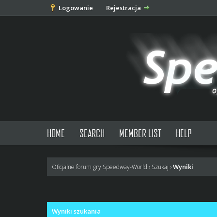
Logowanie
Rejestracja
HOME
SEARCH
MEMBER LIST
HELP
Wyniki
Oficjalne forum gry Speedway-World
›
Szukaj
›
Wyniki szukania