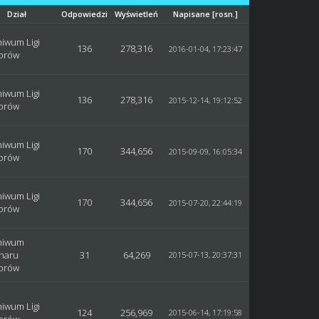
Dział
Odpowiedzi
Wyświetleń
Napisane
[
rosn.
]
hiwum Ligi
136
278,316
2016-01-04, 17:23:47
iorów
hiwum Ligi
136
278,316
2015-12-14, 19:12:52
iorów
hiwum Ligi
170
344,656
2015-09-09, 16:05:34
iorów
hiwum Ligi
170
344,656
2015-07-20, 22:44:19
iorów
hiwum
haru
31
64,269
2015-07-13, 20:37:31
iorów
hiwum Ligi
124
256,969
2015-06-14, 17:19:58