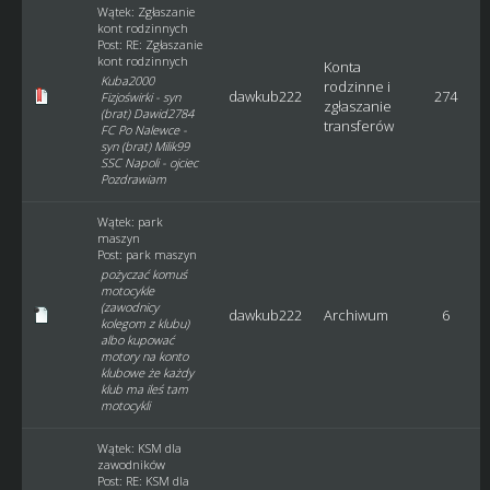
Wątek:
Zgłaszanie
kont rodzinnych
Post:
RE: Zgłaszanie
kont rodzinnych
Konta
Kuba2000
rodzinne i
dawkub222
274
Fizjoświrki - syn
zgłaszanie
(brat) Dawid2784
transferów
FC Po Nalewce -
syn (brat) Milik99
SSC Napoli - ojciec
Pozdrawiam
Wątek:
park
maszyn
Post:
park maszyn
pożyczać komuś
motocykle
(zawodnicy
dawkub222
Archiwum
6
kolegom z klubu)
albo kupować
motory na konto
klubowe że każdy
klub ma ileś tam
motocykli
Wątek:
KSM dla
zawodników
Post:
RE: KSM dla