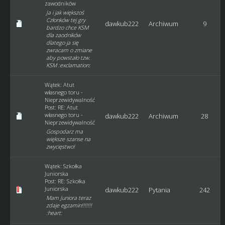
zawodników
Ja i jak większoś
Członków tej gry
dawkub222
Archiwum
9
bardzo chce KSM
dla zaodników
dlatego ja się
zwracam o zmiane
aby powstało tzw.
KSM :exclamation:
Wątek:
Atut
własnego toru -
Nieprzewidywalność
Post:
RE: Atut
własnego toru -
dawkub222
Archiwum
28
Nieprzewidywalność
Gospodarz ma
większe szanse na
zwycięstwo!
Wątek:
Szkołka
Juniorska
Post:
RE: Szkołka
Juniorska
dawkub222
Pytania
242
Mam Juniora teraz
zdaje egzamin!!!!!!!
:heart: