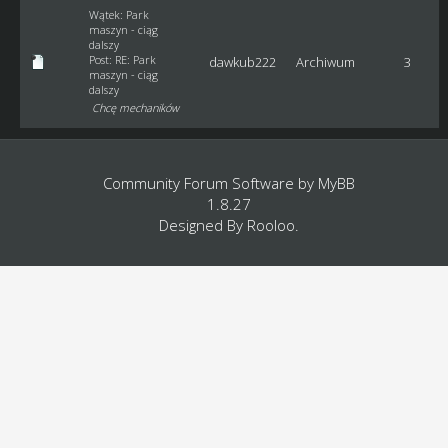
Wątek:
Park
maszyn - ciąg
dalszy
Post:
RE: Park
dawkub222
Archiwum
3
maszyn - ciąg
dalszy
Chcę mechaników
Community Forum Software by
MyBB
1.8.27
Designed By
Rooloo
.