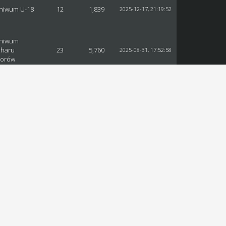
hiwum U-18
12
1,839
2025-12-17, 21:19:52
chiwum
charu
23
5,760
2025-08-31, 17:52:58
iorów
hiwum Ligi
96
43,397
2025-08-17, 15:13:09
iorów
hiwum U-21
16
9,200
2025-05-19, 19:43:09
hiwum U-16
17
7,809
2025-05-19, 19:42:08
chiwum
charu
24
16,341
2025-05-12, 18:39:23
iorów