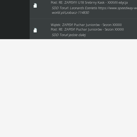
Post:
RE: ZAPISY!!! U18 Srebrny Kask - XXXVIII edycja
SDD Toruń: Leonards Ezerietis https://www.speedway-wo
world.pl/i,zobacz-114830
Wątek:
ZAPISY! Puchar Juniorów - Sezon XXXXII
Post:
RE: ZAPISY! Puchar Juniorów - Sezon XXXXII
SDD Toruń jedzie dalej
Wątek:
LIGA JUNIORÓW - 51 sezon
Post:
RE: LIGA JUNIORÓW - 51 sezon
https://www.speedway-world.pl/i,4mecz_live-122172 2 f
Wątek:
ZAPISY! U21 Indywidualne Mistrzostwa Juniorów - 
Post:
RE: ZAPISY! U21 Indywidualne Mistrzostwa Juniorów 
SDD Toruń Cole Nelson https://www.speedway-world.pl
world.pl/i,zobacz-107209 Daniel Vincour https://www.sp
Wątek:
ZAPISY!!! U16 Indywidualne Mistrzostwa Młodzików
Post:
RE: ZAPISY!!! U16 Indywidualne Mistrzostwa Młodzik
SDD Toruń Lucjan Schuster https://www.speedway-world.
world.pl/i,zobacz-114764
Wątek:
ZAPISY! Puchar Juniorów - Sezon XXXXI
Post:
RE: ZAPISY! Puchar Juniorów - Sezon XXXXI
SDD Toruń jedzie dalej