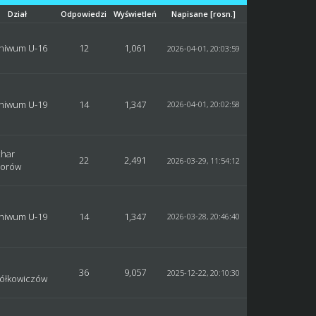
Dział
Odpowiedzi
Wyświetleń
Napisane
[
rosn.
]
hiwum U-16
12
1,061
2026-04-01, 20:03:59
hiwum U-19
14
1,347
2026-04-01, 20:02:58
har
22
2,491
2026-03-29, 11:54:12
iorów
hiwum U-19
14
1,347
2026-03-28, 20:46:40
a
36
9,057
2025-12-22, 20:10:30
ółkowiczów