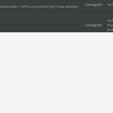
SantiagoDD
Arc
rld.pl/i,zobacz-114764 Lucjan Schuster https://www.speedway-
Ar
SantiagoDD
Pu
Jun
Arc
SantiagoDD
Jun
inał w zastępstwie za GKM Grudziądz
XXXIII edycja
...
SantiagoDD
Arc
/i,zobacz-107243 Wayne Kadi https://www.speedway-
eedway-world.pl/i,zobacz-107295
 - XXXVII edycja
...
SantiagoDD
Arc
pl/i,zobacz-114830 Leonards Ezerietis https://www.speedway-
Ar
SantiagoDD
Pu
Jun