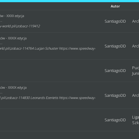
t
Autor
ów - XXXX edycja
..
SantiagoDD
Arc
-world.pl/i,zobacz-119412
ów - XXXIX edycja
..
SantiagoDD
Arc
ld.pl/i,zobacz-114764 Lucjan Schuster https://www.speedway-
Puc
SantiagoDD
Jun
ów - XXXIX edycja
..
SantiagoDD
Arc
pl/i,zobacz-114830 Leonards Ezerietis https://www.speedway-
Lig
SantiagoDD
Szk