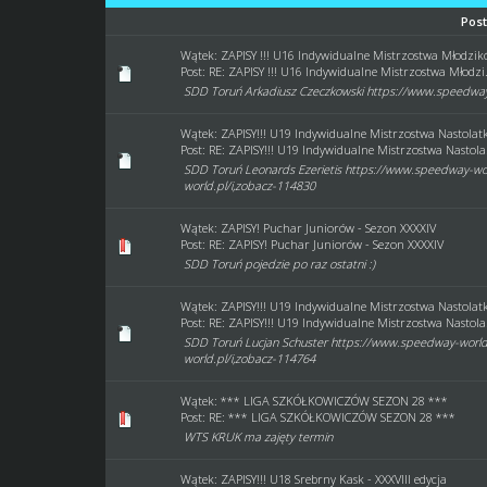
Pos
Wątek:
ZAPISY !!! U16 Indywidualne Mistrzostwa Młodzik
Post:
RE: ZAPISY !!! U16 Indywidualne Mistrzostwa Młodzi.
SDD Toruń Arkadiusz Czeczkowski https://www.speedway
Wątek:
ZAPISY!!! U19 Indywidualne Mistrzostwa Nastolatk
Post:
RE: ZAPISY!!! U19 Indywidualne Mistrzostwa Nastola.
SDD Toruń Leonards Ezerietis https://www.speedway-wor
world.pl/i,zobacz-114830
Wątek:
ZAPISY! Puchar Juniorów - Sezon XXXXIV
Post:
RE: ZAPISY! Puchar Juniorów - Sezon XXXXIV
SDD Toruń pojedzie po raz ostatni :)
Wątek:
ZAPISY!!! U19 Indywidualne Mistrzostwa Nastolatk
Post:
RE: ZAPISY!!! U19 Indywidualne Mistrzostwa Nastola.
SDD Toruń Lucjan Schuster https://www.speedway-world.
world.pl/i,zobacz-114764
Wątek:
*** LIGA SZKÓŁKOWICZÓW SEZON 28 ***
Post:
RE: *** LIGA SZKÓŁKOWICZÓW SEZON 28 ***
WTS KRUK ma zajęty termin
Wątek:
ZAPISY!!! U18 Srebrny Kask - XXXVIII edycja