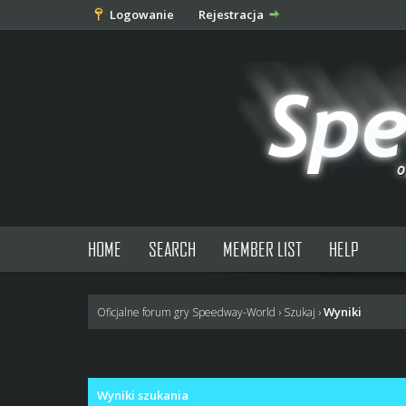
Logowanie
Rejestracja
HOME
SEARCH
MEMBER LIST
HELP
Wyniki
Oficjalne forum gry Speedway-World
›
Szukaj
›
Wyniki szukania