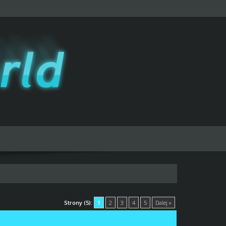
Strony (5):
1
2
3
4
5
Dalej »