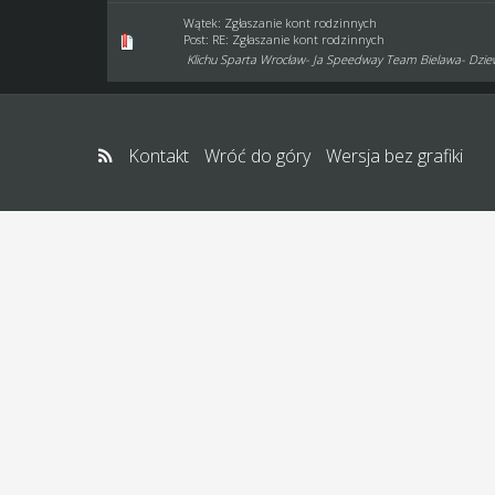
Wątek:
Zgłaszanie kont rodzinnych
Post:
RE: Zgłaszanie kont rodzinnych
Klichu Sparta Wrocław- Ja Speedway Team Bielawa- Dzi
Kontakt
Wróć do góry
Wersja bez grafiki