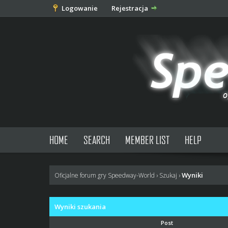
Logowanie
Rejestracja
HOME
SEARCH
MEMBER LIST
HELP
Wyniki
Oficjalne forum gry Speedway-World
›
Szukaj
›
Wyniki szukania
Post