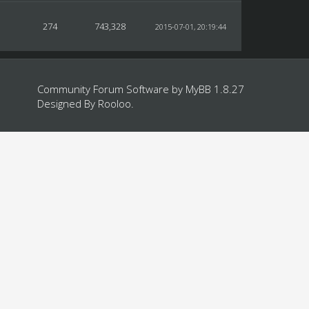
274
743,328
2015-07-01, 20:19:44
Community Forum Software by
MyBB 1.8.27
Designed By
Rooloo
.