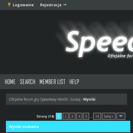
Logowanie
Rejestracja
HOME
SEARCH
MEMBER LIST
HELP
Wyniki
Oficjalne forum gry Speedway-World
›
Szukaj
›
Strony (14):
1
2
3
4
5
…
14
Dalej »
Wyniki szukania