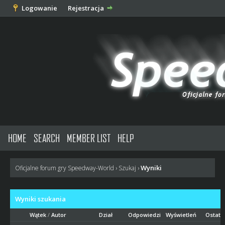
Logowanie
Rejestracja
HOME
SEARCH
MEMBER LIST
HELP
Wyniki
Oficjalne forum gry Speedway-World
›
Szukaj
›
Wyniki szukania
Wątek
/
Autor
Dział
Odpowiedzi
Wyświetleń
Ostatn