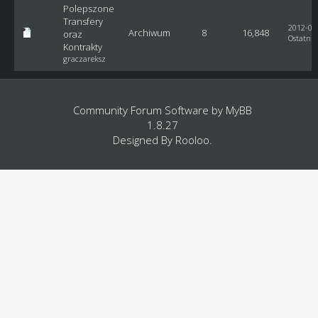
Polepszone
Transfery
2012-04-
Archiwum
8
16,848
oraz
Ostatni 
Kontrakty
graczareksz
Community Forum Software by
MyBB
1.8.27
Designed By
Rooloo
.