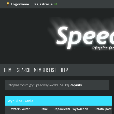
Logowanie
Rejestracja
HOME
SEARCH
MEMBER LIST
HELP
Wyniki
Oficjalne forum gry Speedway-World
›
Szukaj
›
Wyniki szukania
Wątek
/
Autor
Dział
Odpowiedzi
Wyświetleń
Ostatni post
[