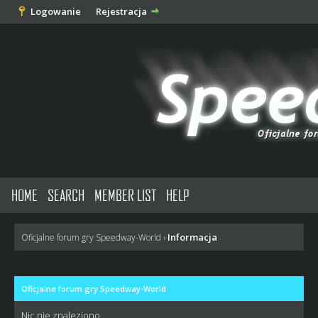
Logowanie
Rejestracja
HOME
SEARCH
MEMBER LIST
HELP
Informacja
Oficjalne forum gry Speedway-World
›
Oficjalne forum gry Speedway-World
Nic nie znaleziono.