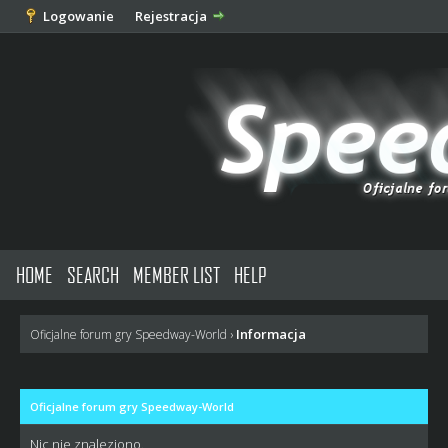
Logowanie
Rejestracja
HOME
SEARCH
MEMBER LIST
HELP
Informacja
Oficjalne forum gry Speedway-World
›
Oficjalne forum gry Speedway-World
Nic nie znaleziono.