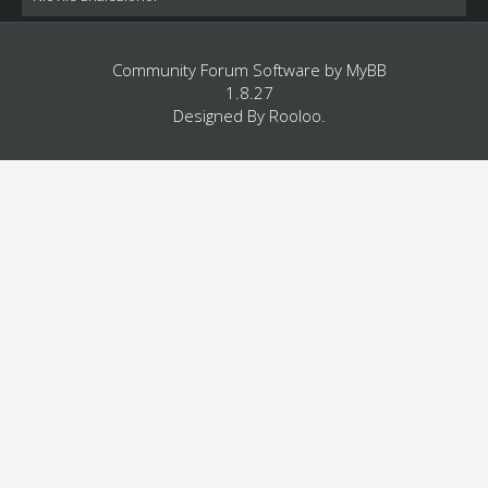
Community Forum Software by
MyBB
1.8.27
Designed By
Rooloo
.