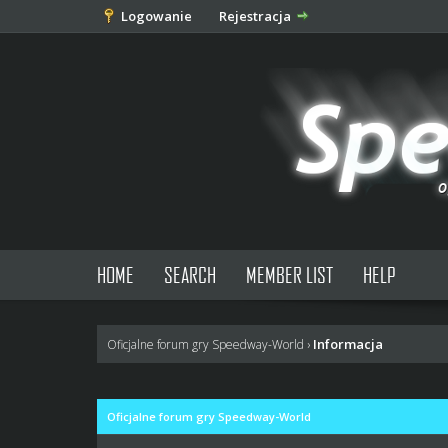
Logowanie
Rejestracja
HOME
SEARCH
MEMBER LIST
HELP
Informacja
Oficjalne forum gry Speedway-World
›
Oficjalne forum gry Speedway-World