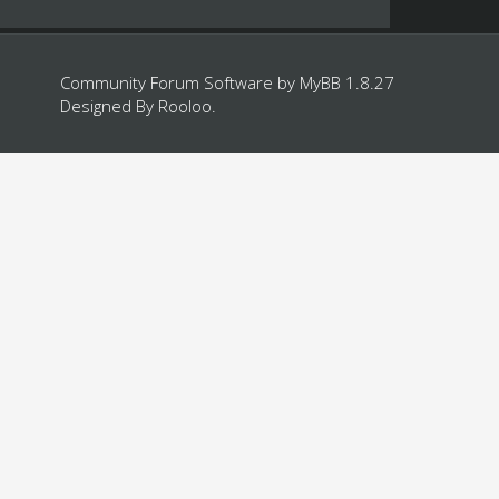
Community Forum Software by
MyBB 1.8.27
Designed By
Rooloo
.