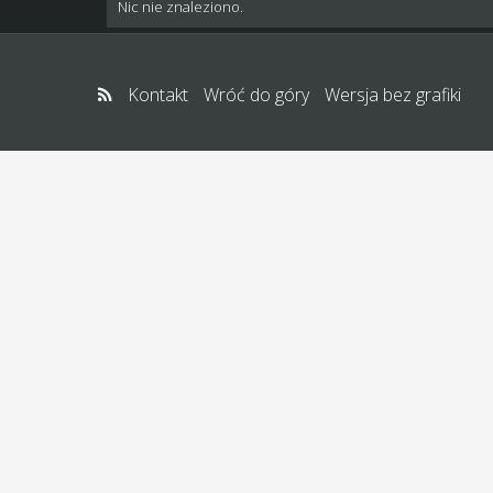
Nic nie znaleziono.
Kontakt
Wróć do góry
Wersja bez grafiki