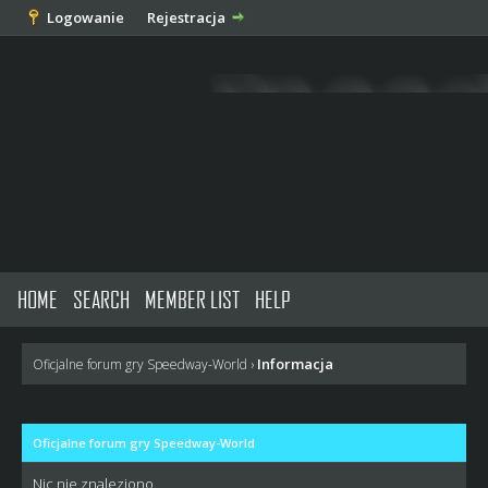
Logowanie
Rejestracja
HOME
SEARCH
MEMBER LIST
HELP
Informacja
Oficjalne forum gry Speedway-World
›
Oficjalne forum gry Speedway-World
Nic nie znaleziono.