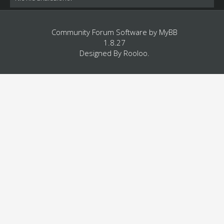
Community Forum Software by
MyBB
1.8.27
Designed By
Rooloo
.