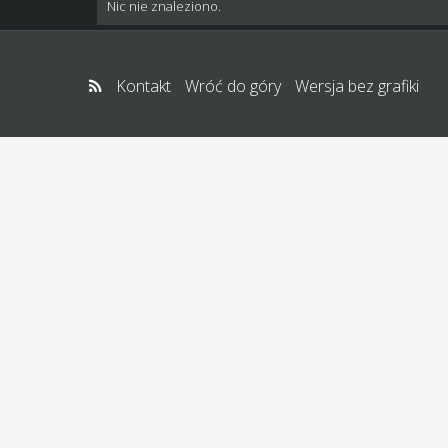
Nic nie znaleziono.
Kontakt
Wróć do góry
Wersja bez grafiki