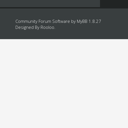
Community Forum Software by
MyBB 1.8.27
Designed By
Rooloo
.