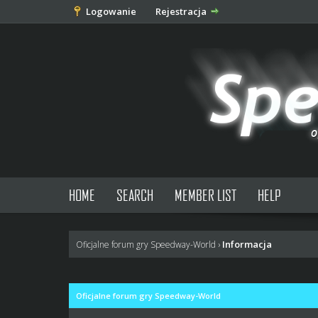
Logowanie
Rejestracja
HOME
SEARCH
MEMBER LIST
HELP
Informacja
Oficjalne forum gry Speedway-World
›
Oficjalne forum gry Speedway-World