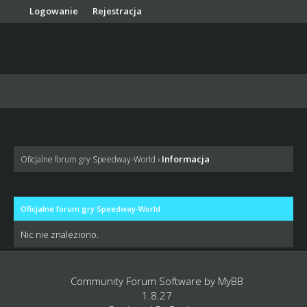
Logowanie
Rejestracja
HOME
SEARCH
MEMBER LIST
HELP
Informacja
Oficjalne forum gry Speedway-World
›
Oficjalne forum gry Speedway-World
Nic nie znaleziono.
Community Forum Software by
MyBB
1.8.27