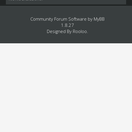
Community Forum Software by
MyBB
1.8.27
Designed By
Rooloo
.