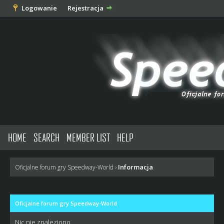
Logowanie
Rejestracja
HOME
SEARCH
MEMBER LIST
HELP
Informacja
Oficjalne forum gry Speedway-World
›
Oficjalne forum gry Speedway-World
Nic nie znaleziono.