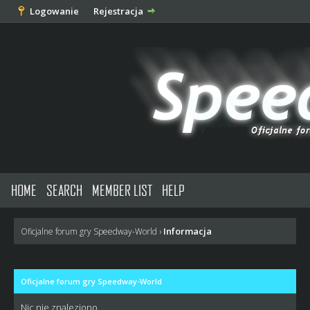
Logowanie
Rejestracja
HOME
SEARCH
MEMBER LIST
HELP
Informacja
Oficjalne forum gry Speedway-World
›
Oficjalne forum gry Speedway-World
Nic nie znaleziono.