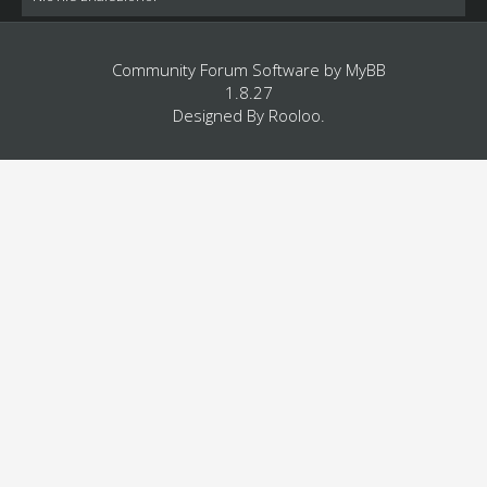
Community Forum Software by
MyBB
1.8.27
Designed By
Rooloo
.