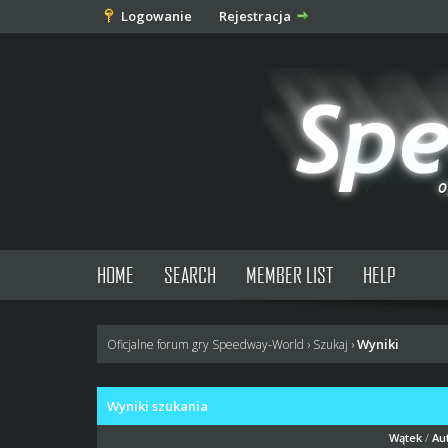
Logowanie
Rejestracja
HOME
SEARCH
MEMBER LIST
HELP
Wyniki
Oficjalne forum gry Speedway-World
›
Szukaj
›
Wyniki szukania
Wątek
/
Au