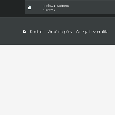
Budowa stadionu
KubatWB
Kontakt
Wróć do góry
Wersja bez grafiki