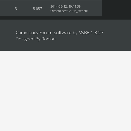
2014-05-12, 19:11:39
3
8,687
Ostatni post
:
ADM_Henrik
Community Forum Software by
MyBB 1.8.27
Designed By
Rooloo
.