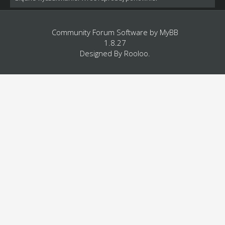
Community Forum Software by
MyBB
1.8.27
Designed By
Rooloo
.