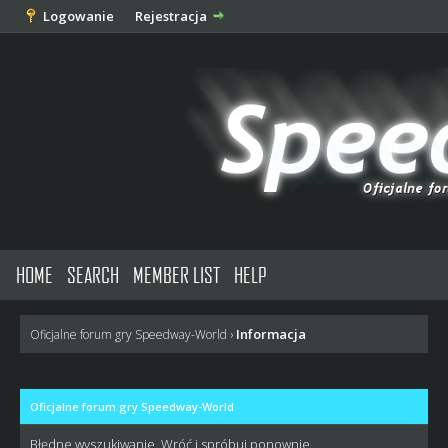
Logowanie
Rejestracja
HOME
SEARCH
MEMBER LIST
HELP
Informacja
Oficjalne forum gry Speedway-World
›
Oficjalne forum gry Speedway-World
Błędne wyszukiwanie. Wróć i spróbuj ponownie.