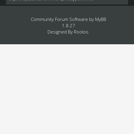
Community Forum Software by
MyBB
1.8.27
Designed By
Rooloo
.