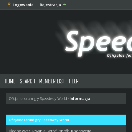
Logowanie
Rejestracja
HOME
SEARCH
MEMBER LIST
HELP
Informacja
Oficjalne forum gry Speedway-World
›
Oficjalne forum gry Speedway-World
Błędne wyszukiwanie. Wróć i spróbuj ponownie.