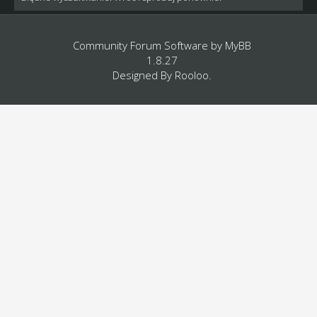
Community Forum Software by
MyBB
1.8.27
Designed By
Rooloo
.