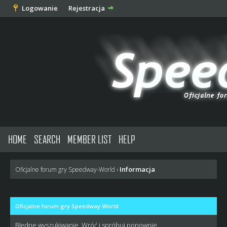
Logowanie
Rejestracja
HOME
SEARCH
MEMBER LIST
HELP
Informacja
Oficjalne forum gry Speedway-World
›
Oficjalne forum gry Speedway-World
Błędne wyszukiwanie. Wróć i spróbuj ponownie.