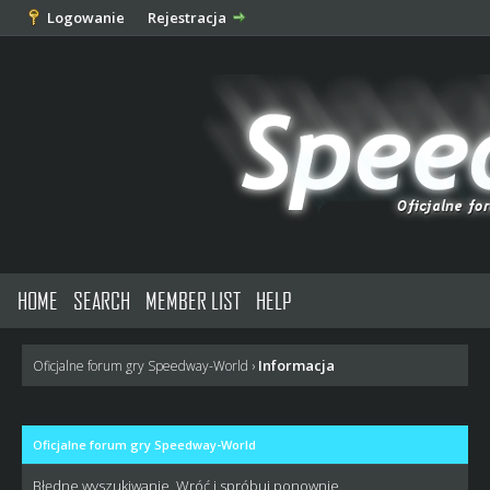
Logowanie
Rejestracja
HOME
SEARCH
MEMBER LIST
HELP
Informacja
Oficjalne forum gry Speedway-World
›
Oficjalne forum gry Speedway-World
Błędne wyszukiwanie. Wróć i spróbuj ponownie.