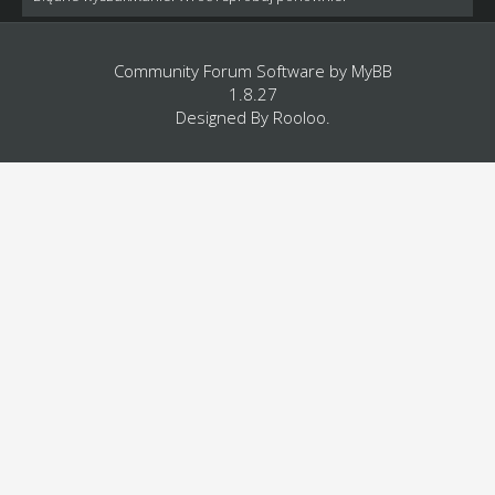
Community Forum Software by
MyBB
1.8.27
Designed By
Rooloo
.