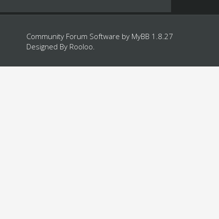
Community Forum Software by
MyBB 1.8.27
Designed By
Rooloo
.