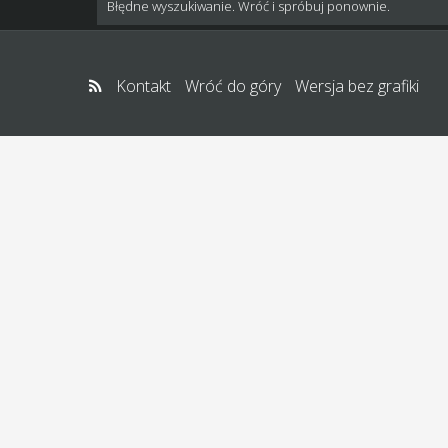
Błędne wyszukiwanie. Wróć i spróbuj ponownie.
Kontakt
Wróć do góry
Wersja bez grafiki