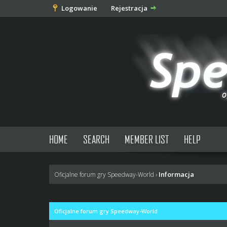
Logowanie
Rejestracja
HOME
SEARCH
MEMBER LIST
HELP
Informacja
Oficjalne forum gry Speedway-World
›
Oficjalne forum gry Speedway-World