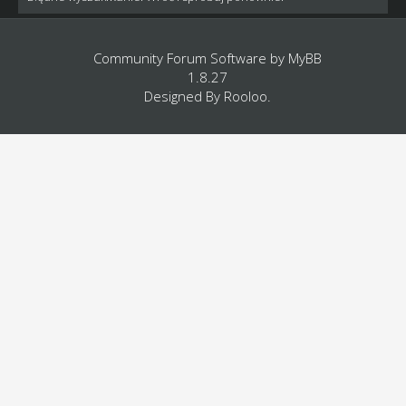
Community Forum Software by
MyBB
1.8.27
Designed By
Rooloo
.