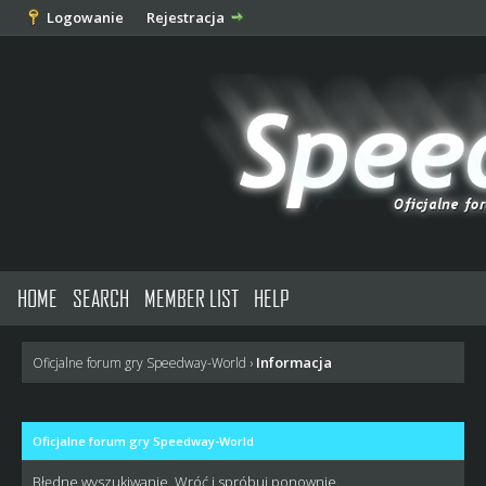
Logowanie
Rejestracja
HOME
SEARCH
MEMBER LIST
HELP
Informacja
Oficjalne forum gry Speedway-World
›
Oficjalne forum gry Speedway-World
Błędne wyszukiwanie. Wróć i spróbuj ponownie.