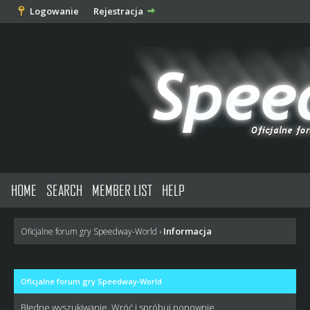
Logowanie
Rejestracja
HOME
SEARCH
MEMBER LIST
HELP
Informacja
Oficjalne forum gry Speedway-World
›
Oficjalne forum gry Speedway-World
Błędne wyszukiwanie. Wróć i spróbuj ponownie.