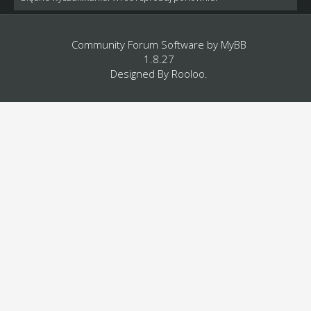
Community Forum Software by
MyBB
1.8.27
Designed By
Rooloo
.