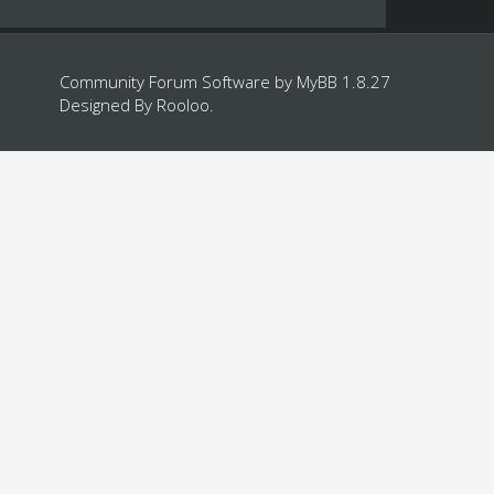
Community Forum Software by
MyBB 1.8.27
Designed By
Rooloo
.