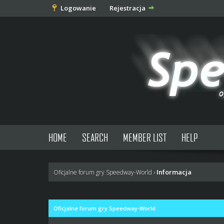
Logowanie
Rejestracja
HOME
SEARCH
MEMBER LIST
HELP
Informacja
Oficjalne forum gry Speedway-World
›
Oficjalne forum gry Speedway-World