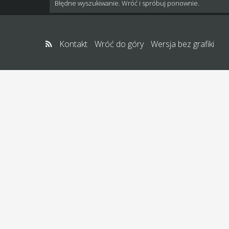
Błędne wyszukiwanie. Wróć i spróbuj ponownie.
Kontakt
Wróć do góry
Wersja bez grafiki