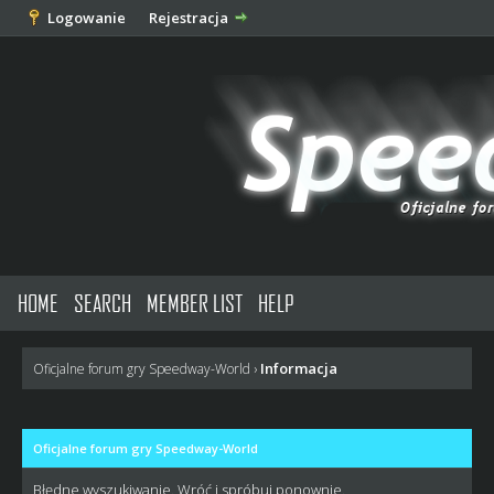
Logowanie
Rejestracja
HOME
SEARCH
MEMBER LIST
HELP
Informacja
Oficjalne forum gry Speedway-World
›
Oficjalne forum gry Speedway-World
Błędne wyszukiwanie. Wróć i spróbuj ponownie.