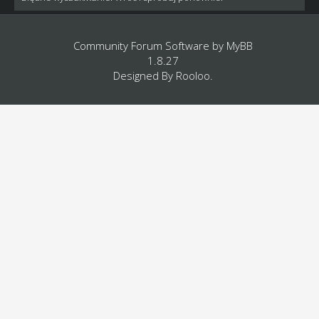
Community Forum Software by
MyBB
1.8.27
Designed By
Rooloo
.