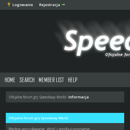
Logowanie
Rejestracja
HOME
SEARCH
MEMBER LIST
HELP
Informacja
Oficjalne forum gry Speedway-World
›
Oficjalne forum gry Speedway-World
Błędne wyszukiwanie. Wróć i spróbuj ponownie.