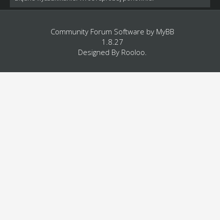
Community Forum Software by
MyBB
1.8.27
Designed By
Rooloo
.