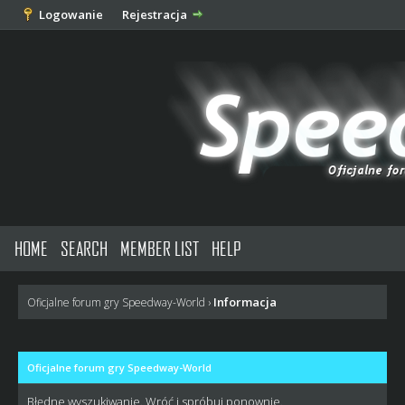
Logowanie
Rejestracja
HOME
SEARCH
MEMBER LIST
HELP
Informacja
Oficjalne forum gry Speedway-World
›
Oficjalne forum gry Speedway-World
Błędne wyszukiwanie. Wróć i spróbuj ponownie.