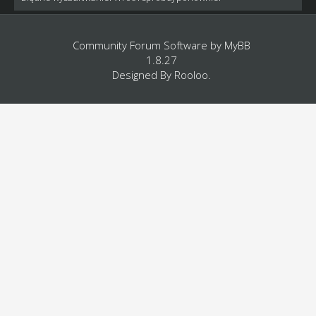
Community Forum Software by
MyBB
1.8.27
Designed By
Rooloo
.