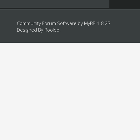
Community Forum Software by
MyBB 1.8.27
Designed By
Rooloo
.