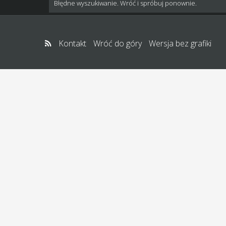
Błędne wyszukiwanie. Wróć i spróbuj ponownie.
Kontakt
Wróć do góry
Wersja bez grafiki