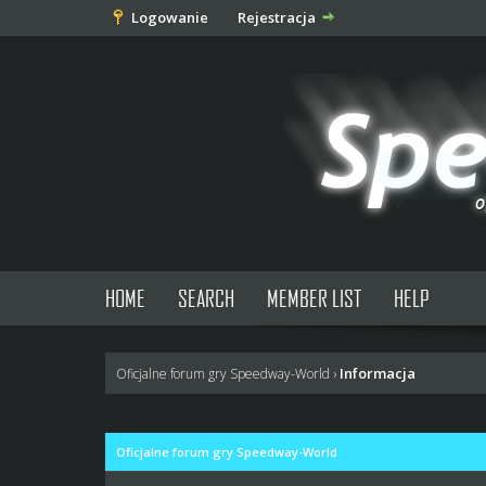
Logowanie
Rejestracja
HOME
SEARCH
MEMBER LIST
HELP
Informacja
Oficjalne forum gry Speedway-World
›
Oficjalne forum gry Speedway-World