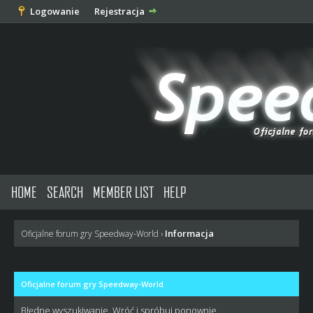
Logowanie
Rejestracja
HOME
SEARCH
MEMBER LIST
HELP
Informacja
Oficjalne forum gry Speedway-World
›
Oficjalne forum gry Speedway-World
Błędne wyszukiwanie. Wróć i spróbuj ponownie.