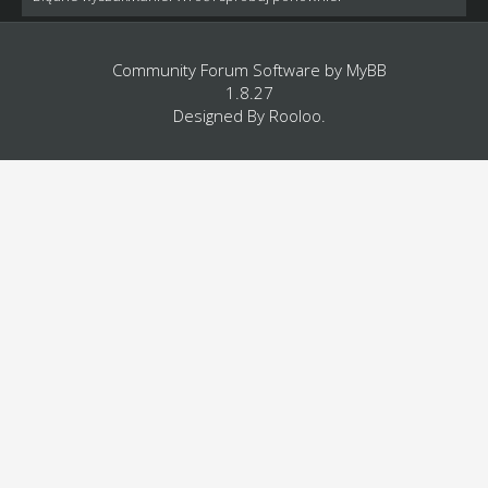
Community Forum Software by
MyBB
1.8.27
Designed By
Rooloo
.