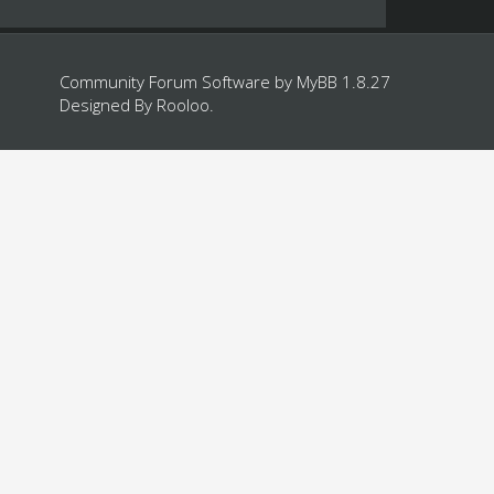
Community Forum Software by
MyBB 1.8.27
Designed By
Rooloo
.