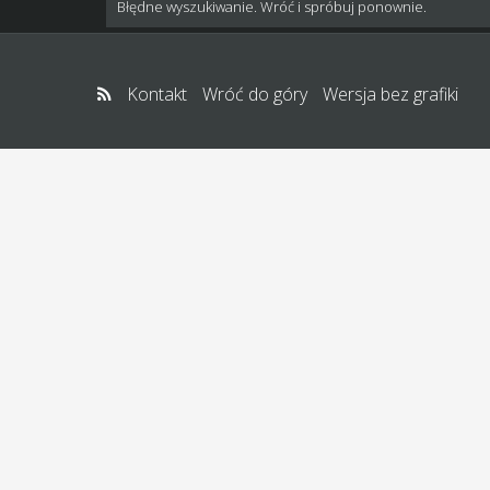
Błędne wyszukiwanie. Wróć i spróbuj ponownie.
Kontakt
Wróć do góry
Wersja bez grafiki