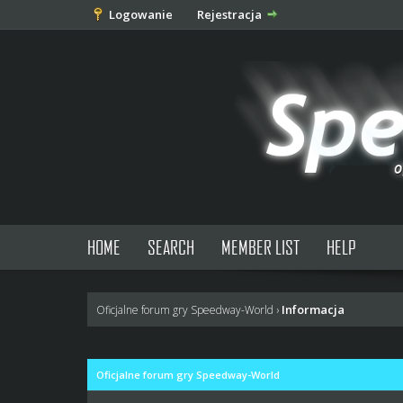
Logowanie
Rejestracja
HOME
SEARCH
MEMBER LIST
HELP
Informacja
Oficjalne forum gry Speedway-World
›
Oficjalne forum gry Speedway-World