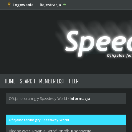
Logowanie
Rejestracja
HOME
SEARCH
MEMBER LIST
HELP
Informacja
Oficjalne forum gry Speedway-World
›
Oficjalne forum gry Speedway-World
Błędne wyszukiwanie. Wróć i spróbuj ponownie.