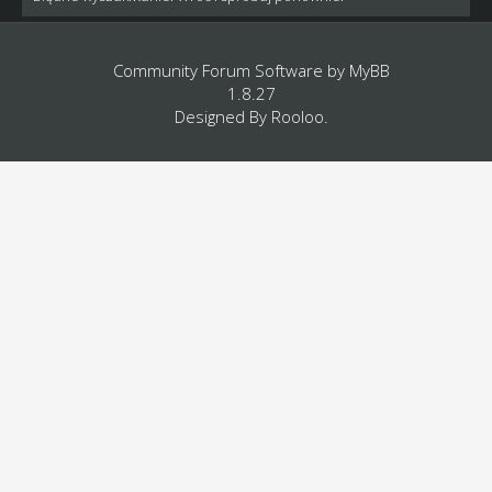
Community Forum Software by
MyBB
1.8.27
Designed By
Rooloo
.