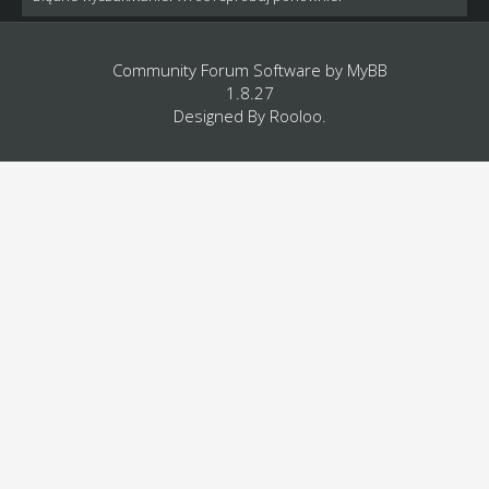
Community Forum Software by
MyBB
1.8.27
Designed By
Rooloo
.