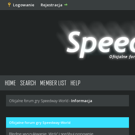
Logowanie
Rejestracja
HOME
SEARCH
MEMBER LIST
HELP
Informacja
Oficjalne forum gry Speedway-World
›
Oficjalne forum gry Speedway-World
Błędne wyszukiwanie. Wróć i spróbuj ponownie.