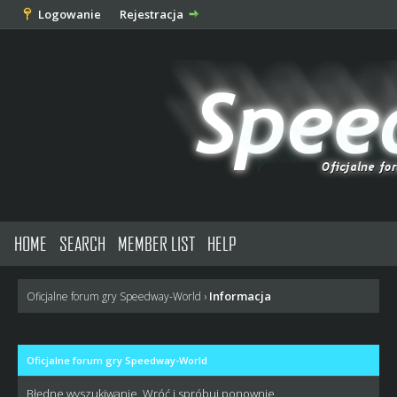
Logowanie
Rejestracja
HOME
SEARCH
MEMBER LIST
HELP
Informacja
Oficjalne forum gry Speedway-World
›
Oficjalne forum gry Speedway-World
Błędne wyszukiwanie. Wróć i spróbuj ponownie.