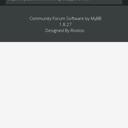
Community Forum Software by
MyBB
1.8.27
Designed By
Rooloo
.