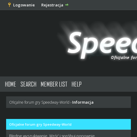
Logowanie
Rejestracja
HOME
SEARCH
MEMBER LIST
HELP
Informacja
Oficjalne forum gry Speedway-World
›
Oficjalne forum gry Speedway-World
Błędne wyszukiwanie. Wróć i spróbuj ponownie.