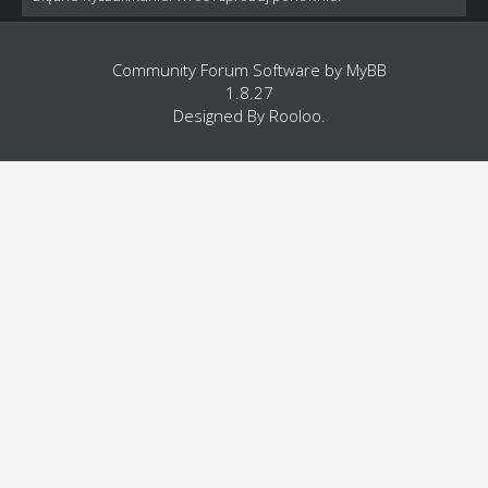
Community Forum Software by
MyBB
1.8.27
Designed By
Rooloo
.