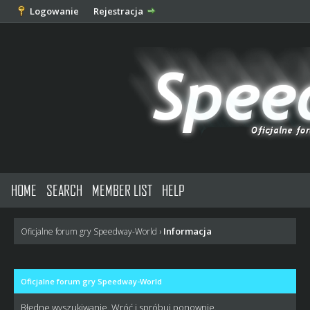
Logowanie
Rejestracja
HOME
SEARCH
MEMBER LIST
HELP
Informacja
Oficjalne forum gry Speedway-World
›
Oficjalne forum gry Speedway-World
Błędne wyszukiwanie. Wróć i spróbuj ponownie.