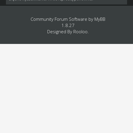
Community Forum Software by
MyBB
1.8.27
Designed By
Rooloo
.