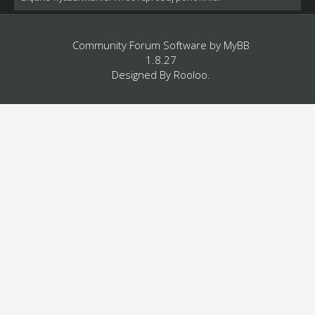
Community Forum Software by
MyBB
1.8.27
Designed By
Rooloo
.