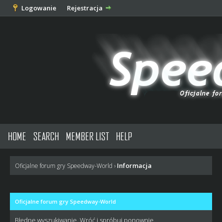
Logowanie
Rejestracja
HOME
SEARCH
MEMBER LIST
HELP
Informacja
Oficjalne forum gry Speedway-World
›
Oficjalne forum gry Speedway-World
Błędne wyszukiwanie. Wróć i spróbuj ponownie.