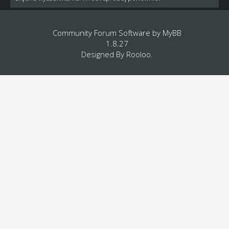
Community Forum Software by
MyBB
1.8.27
Designed By
Rooloo
.