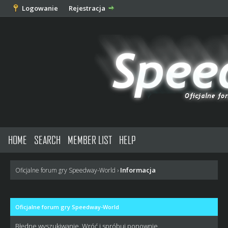
Logowanie
Rejestracja
HOME
SEARCH
MEMBER LIST
HELP
Informacja
Oficjalne forum gry Speedway-World
›
Oficjalne forum gry Speedway-World
Błędne wyszukiwanie. Wróć i spróbuj ponownie.