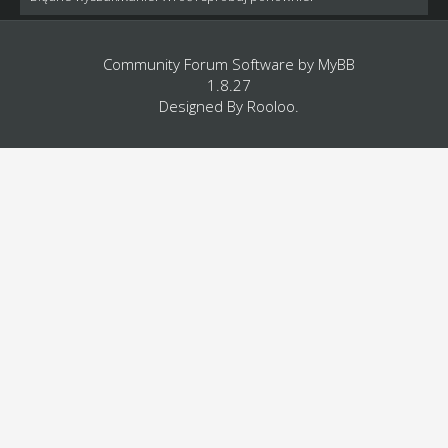
Community Forum Software by
MyBB
1.8.27
Designed By
Rooloo
.