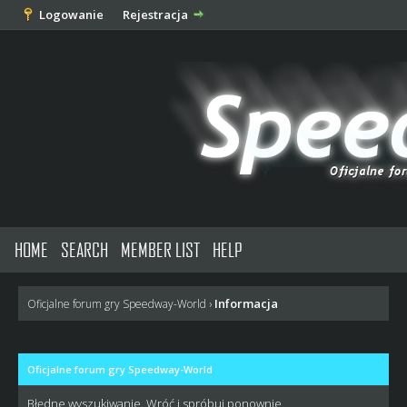
Logowanie
Rejestracja
HOME
SEARCH
MEMBER LIST
HELP
Informacja
Oficjalne forum gry Speedway-World
›
Oficjalne forum gry Speedway-World
Błędne wyszukiwanie. Wróć i spróbuj ponownie.