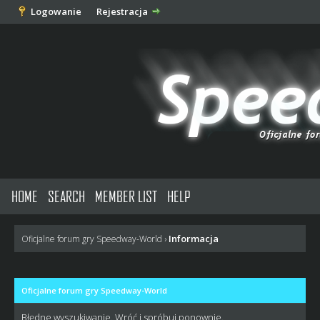
Logowanie
Rejestracja
HOME
SEARCH
MEMBER LIST
HELP
Informacja
Oficjalne forum gry Speedway-World
›
Oficjalne forum gry Speedway-World
Błędne wyszukiwanie. Wróć i spróbuj ponownie.