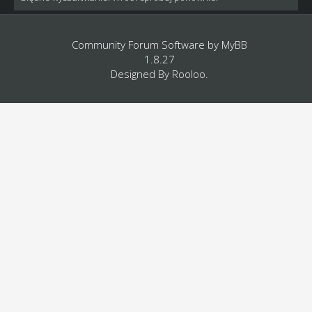
Community Forum Software by
MyBB
1.8.27
Designed By
Rooloo
.