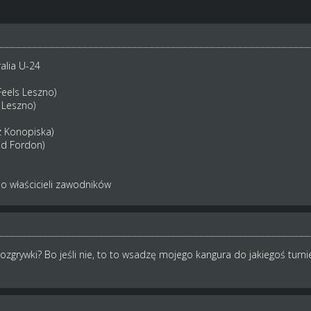
alia U-24
eels Leszno)
 Leszno)
z Konopiska)
ed Fordon)
do właścicieli zawodników
rozgrywki? Bo jeśli nie, to to wsadzę mojego kangura do jakiegoś turnie