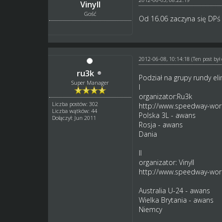
Vinyll
Gość
Od 16.06 zaczyna się DPś w
2012-06-08, 10:14:18
(Ten post by
ru3k
Podział na grupy rundy eli
Super Manager
I
organizator:Ru3k
Liczba postów: 302
http://www.speedway-world
Liczba wątków: 44
Polska 3L - awans
Dołączył: Jun 2011
Rosja - awans
Dania
II
organizator: Vinyll
http://www.speedway-world
Australia U-24 - awans
Wielka Brytania - awans
Niemcy