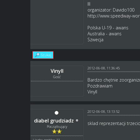
III
organizator: Davido100
http://www.speedway-world
Polska U-19 - awans
Australia - awans
Szwecja
Szukaj
2012-06-08, 11:36:45
Vinyll
Gość
Bardzo chętnie zoorganizuj
Pozdrawiam
Vinyll
2012-06-08, 13:13:52
diabel grudziadz
sklad reprezentacji trze
Początkujący
Liczba postów: 11