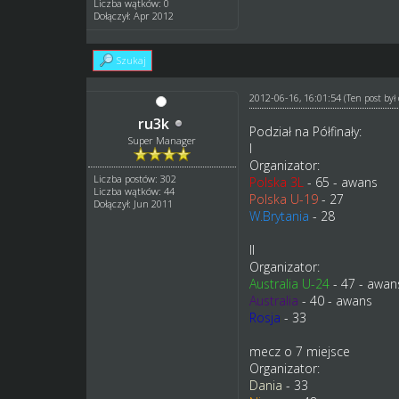
Liczba wątków: 0
Dołączył: Apr 2012
Szukaj
2012-06-16, 16:01:54
(Ten post by
ru3k
Podział na Półfinały:
Super Manager
I
Organizator:
Liczba postów: 302
Polska 3L
- 65 - awans
Liczba wątków: 44
Polska U-19
- 27
Dołączył: Jun 2011
W.Brytania
- 28
II
Organizator:
Australia U-24
- 47 - awan
Australia
- 40 - awans
Rosja
- 33
mecz o 7 miejsce
Organizator:
Dania
- 33