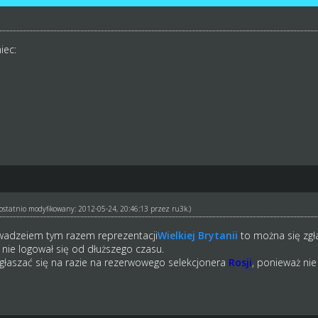
iec:
ł ostatnio modyfikowany: 2012-05-24, 20:46:13 przez
ru3k
.)
rowadzeiem tym razem reprezentacji
Wielkiej Brytanii
to można się zgł
nie logował się od dłuższego czasu.
głaszać się na razie na rezerwowego selekcjonera
Rosji
, ponieważ ni