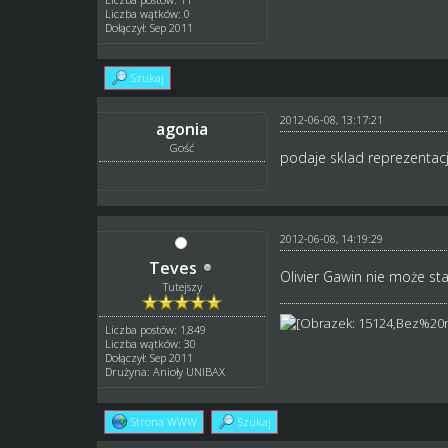
Liczba wątków: 0
Dołączył: Sep 2011
Szukaj
2012-06-08, 13:17:21
agonia
Gość
podaje sklad reprezentacji
2012-06-08, 14:19:29
Teves
Olivier Gawin nie może st
Tutejszy
Liczba postów: 1,849
Liczba wątków: 30
Dołączył: Sep 2011
Drużyna: Anioły UNIBAX
Strona WWW
Szukaj