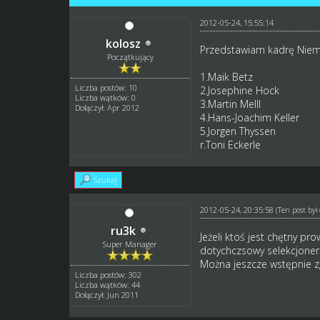
2012-05-24, 15:55:14
kolosz
Przedstawiam kadrę Niem
Początkujący
1.Maik Betz
Liczba postów: 10
2.Josephine Hock
Liczba wątków: 0
3.Martin Melll
Dołączył: Apr 2012
4.Hans-Joachim Keller
5.Jorgen Thyssen
r.Toni Eckerle
Szukaj
2012-05-24, 20:35:58
(Ten post by
ru3k
Jeżeli ktoś jest chętny p
Super Manager
dotychczsowy selekcjoner 
Można jeszcze wstępnie z
Liczba postów: 302
Liczba wątków: 44
Dołączył: Jun 2011