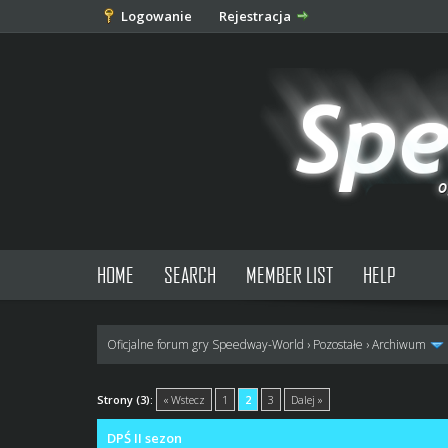
Logowanie
Rejestracja
HOME
SEARCH
MEMBER LIST
HELP
Oficjalne forum gry Speedway-World
›
Pozostałe
›
Archiwum
0 głosów - średnia: 0
1
2
3
4
5
Strony (3):
« Wstecz
1
2
3
Dalej »
DPŚ II sezon