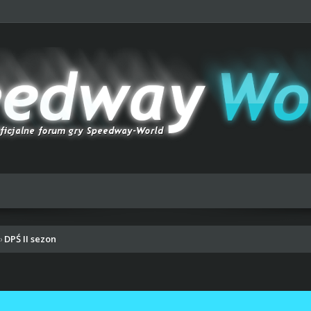
DPŚ II sezon
›