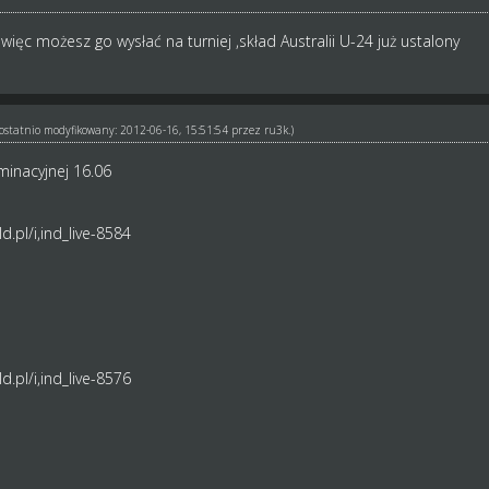
ięc możesz go wysłać na turniej ,skład Australii U-24 już ustalony
ł ostatnio modyfikowany: 2012-06-16, 15:51:54 przez
ru3k
.)
minacyjnej 16.06
.pl/i,ind_live-8584
.pl/i,ind_live-8576