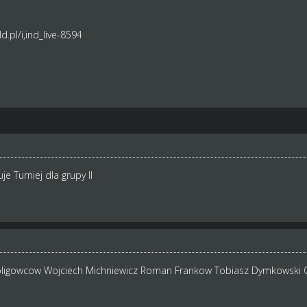
.pl/i,ind_live-8594
e Turniej dla grupy II
cioligowcow Wojciech Michniewicz Roman Frankow Tobiasz Dymkowski 