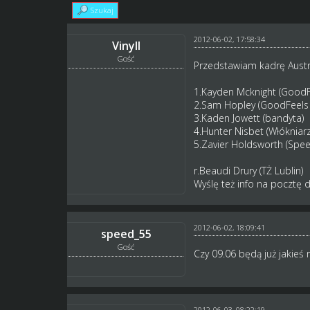
Szukaj
2012-06-02, 17:58:34
Vinyll
Gość
Przedstawiam kadrę Austr
1.Kayden Mcknight (GoodF
2.Sam Hopley (GoodFeels
3.Kaden Jowett (bandyta)
4.Hunter Nisbet (Włókniar
5.Zavier Holdsworth (Spe
r.Beaudi Drury (TŻ Lublin)
Wyślę też info na pocztę 
2012-06-02, 18:09:41
speed_55
Gość
Czy 09.06 będą już jakieś 
2012-06-03, 08:22:19