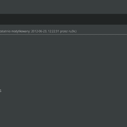
ł ostatnio modyfikowany: 2012-06-23, 12:22:31 przez
ru3k
.)
s