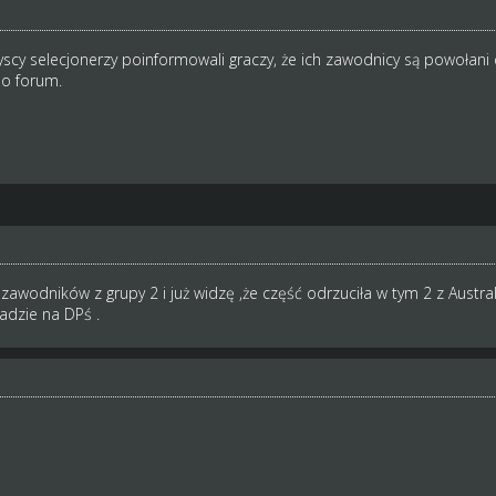
zyscy selecjonerzy poinformowali graczy, że ich zawodnicy są powołani
do forum.
awodników z grupy 2 i już widzę ,że część odrzuciła w tym 2 z Aust
adzie na DPś .