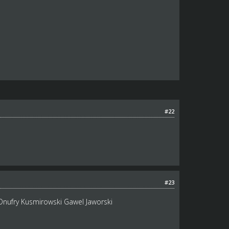
#22
#23
Onufry Kusmirowski Gawel Jaworski