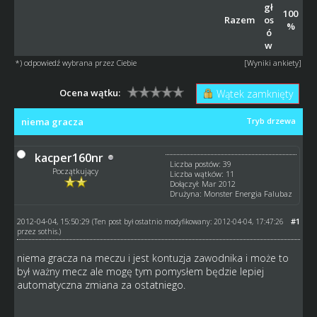
gł
100
Razem
os
%
ó
w
*) odpowiedź wybrana przez Ciebie
[
Wyniki ankiety
]
Ocena wątku:
Wątek zamknięty
niema gracza
Tryb drzewa
kacper160nr
Liczba postów: 39
Początkujący
Liczba wątków: 11
Dołączył: Mar 2012
Drużyna: Monster Energia Falubaz
2012-04-04, 15:50:29
#1
(Ten post był ostatnio modyfikowany: 2012-04-04, 17:47:26
przez
sothis
.)
niema gracza na meczu i jest kontuzja zawodnika i może to
był ważny mecz ale mogę tym pomysłem będzie lepiej
automatyczna zmiana za ostatniego.