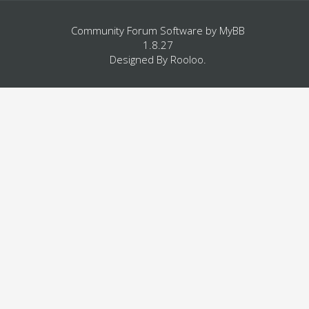
Community Forum Software by
MyBB
1.8.27
Designed By
Rooloo
.