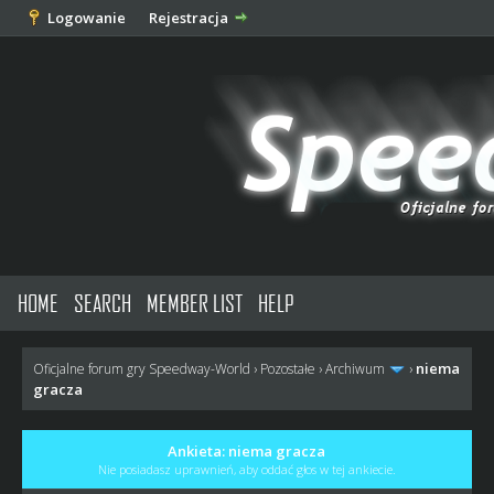
Logowanie
Rejestracja
HOME
SEARCH
MEMBER LIST
HELP
niema
Oficjalne forum gry Speedway-World
›
Pozostałe
›
Archiwum
›
gracza
Ankieta: niema gracza
Nie posiadasz uprawnień, aby oddać głos w tej ankiecie.