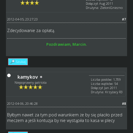
Dołączył: Aug 2011
Drużyna: ZieloniGniezno
2012-04-05, 23:27:23
#7
Zdecydowanie za opłatą.
Pozdrawiam, Marcin.
Szukaj
kamykov
Liczba postów: 1,709
Niepoprawny patriota
Liczba wątków: 54
Dołączył: Jan 2011
Drużyna: Krzyżacy R3
2012-04-06, 20:46:28
#8
Byłbym nawet za tym pod warunkiem że by się płaciło przed
meczem a jeśli kontuzja by nie wystąpiła to kasa w plecy