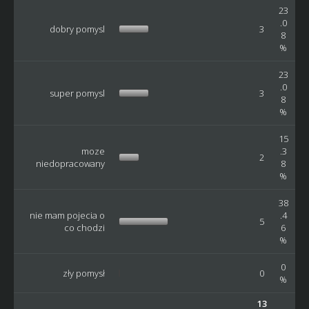
23
.0
dobry pomysl
3
8
%
23
.0
super pomysl
3
8
%
15
moze
.3
2
niedopracowany
8
%
38
nie mam pojecia o
.4
5
co chodzi
6
%
0
zły pomysł
0
%
13