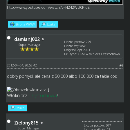
http://www.youtube.com/watch?v=N242WU0PioE
Strona WWW
Szukaj
damianj002
Liczba postów: 299
Super Manager
Liczba wątków: 19
Dołączył: Apr 2011
Drużyna: CKM Włókniarz Częstochowa
2012-04-04, 20:58:42
#6
dobry pomysl, ale cena z 50 000 albo 100 000 za takie cos
Włókniarz
Częstochowa
!!!
Szukaj
Zielony815
Liczba postów: 307
Super Manager
Liczba wątków: 12