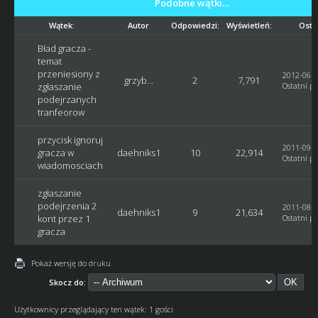
Podobne wątki…
Wątek:
Autor
Odpowiedzi:
Wyświetleń:
Osta
Bład gracza -
temat
przeniesiony z
2012-06-0
grzyb...
2
7,791
zgłaszanie
Ostatni po
podejrzanych
tranfeorow
przycisk ignoruj
2011-09-2
gracza w
daehniks1
10
22,914
Ostatni po
wiadomosciach
zgłaszanie
podejrzenia 2
2011-08-3
daehniks1
9
21,634
kont przez 1
Ostatni po
gracza
Pokaż wersję do druku
Skocz do:
Użytkownicy przeglądający ten wątek: 1 gości