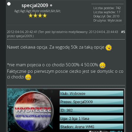
specjal2009
Liczba postów: 742
&gt;&gt;&gt;Wybrzeże&lt;&lt;&lt;
Liczba wątków: 17
Dołączył: Dec 2010
Drużyna: Wybrzeze
2012-04-04, 20:42:41
#5
(Ten post był ostatnio modyfikowany: 2012-04-04, 20:44:43
przez
specjal2009
.)
Nawet ciekawa opcja. Za wygodę 50k za taką opcje
*nie mam pojecia o co chodzi 50.00% 4 50.00%
Faktycznie po pierwszym poscie ciezko jest sie domyslic o co
ci chodzi