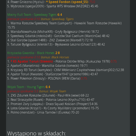
4. Power Gniezno (Hyziu) -
* Speed Fordon (speed_55)
75:0
5. Wybrzeze (specjal2009) - Sparta WTS Wrocław (MIZDRZ) 45:45
Mocny Full Team - Speedway Tigers
6:4
pierwsze spotkanie 0:10
bonus: Speedway Tigers
1. Marma Rzeszów Speedway Team (Lampart) - Hawaiki Team Rzeszów (Hawaiki)
15:75
2. WandaNowaHuta (MichalKR) - Gryfy Bydgoszcz (Henrik) 18:72
3. Speedway Gdańsk (robcio2x8) - Gorzów Stal Caellum (MarcinGw) 48:42
4. Stal Gorzów (spawn1488) - ZKŻ Załawcze (Marex87) 72:18
5. Tatusie Bydgoszcz (kilerski13) - Błyskawice Leszno (Ghost123) 48:42
Krzyżacka Gwardia - Black Horses
2:8
pierwsze spotkanie 0:10
bonus: Black Horses
1.
* KS Apator Toruń (Sleevin)
- Polonia Ostrów Wlkp. (Kukuczka 1978)
0:75
2. ApatorS (Marcelinio) - Warsillia Gdańsk (tomecki) 19:71
3. Krzyżacy R3 Toruń (kamykov) - CKM Włókniarz Częstochowa (damianj002) 52:38
4. Apator Toruń (Kwiatek) - StalGorzow1947 (przemo1986) 43:47
5. Power Pokemon (Stroszy) - POLONIA ŚREM (Daria)
0:75
Wojak Team - Young Tigers
6:4
pierwsze spotkanie 5:5
bonus: Wojak Team
1. ZKS Zdunek Rzeszów (Zdunek) - Paul-Wik (wowi) 68-22
2. Real Straszydle (Rusek) - Polonia Leszno (Krychu710) 43-47
3. Promień Żary (ukppku) - Draco Squad Kościan (Prosper) 54-36
4. Lotos Gdańsk (Krzys1) - Ks Czorty Myślibórz (przemofan) 15-75
5. Polmo (mendzel) - Unia Tarnów I (Eureka) 70-20
Wystąpiono w składach: