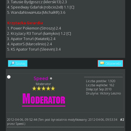
3. Tatusie Bydgoszcz (kilerski13) 2.3
4. Speedway Gdańsk (robcio2x8) 1.1 [C]
5. WandaNowaHuta (MichalKR) 3.6
Krzyżacka Gwardia
1. Power Pokemon (Stroszy) 2.4
2. Krzyżacy R3 Toruń (kamykov) 1.2 [C]
3. Apator Toruń (Kwiatek) 2.4
4. ApatorS (Marcelinio) 2.4
5. KS Apator Toruń (Sleevin) 3.4
Szukaj
Odpowiedz
Speed
Liczba postów: 1,920
Moderator
Liczba wątków: 162
Dołączył: Sep 2010
Drużyna: Victory Leszno
2012-04-06, 09:52:44
#2
(Ten post był ostatnio modyfikowany: 2012-04-06, 09:53:34
przez
Speed
.)