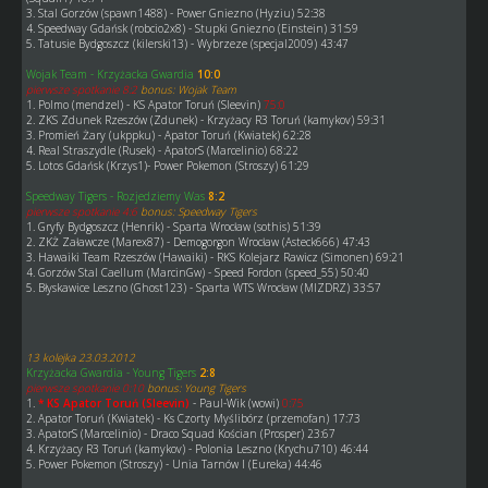
3. Stal Gorzów (spawn1488) - Power Gniezno (Hyziu) 52:38
4. Speedway Gdańsk (robcio2x8) - Stupki Gniezno (Einstein) 31:59
5. Tatusie Bydgoszcz (kilerski13) - Wybrzeze (specjal2009) 43:47
Wojak Team - Krzyżacka Gwardia
10:0
pierwsze spotkanie 8:2
bonus: Wojak Team
1. Polmo (mendzel) - KS Apator Toruń (Sleevin)
75:0
2. ZKS Zdunek Rzeszów (Zdunek) - Krzyżacy R3 Toruń (kamykov) 59:31
3. Promień Żary (ukppku) - Apator Toruń (Kwiatek) 62:28
4. Real Straszydle (Rusek) - ApatorS (Marcelinio) 68:22
5. Lotos Gdańsk (Krzys1)- Power Pokemon (Stroszy) 61:29
Speedway Tigers - Rozjedziemy Was
8:2
pierwsze spotkanie 4:6
bonus: Speedway Tigers
1. Gryfy Bydgoszcz (Henrik) - Sparta Wrocław (sothis) 51:39
2. ZKŻ Załawcze (Marex87) - Demogorgon Wrocław (Asteck666) 47:43
3. Hawaiki Team Rzeszów (Hawaiki) - RKS Kolejarz Rawicz (Simonen) 69:21
4. Gorzów Stal Caellum (MarcinGw) - Speed Fordon (speed_55) 50:40
5. Błyskawice Leszno (Ghost123) - Sparta WTS Wrocław (MIZDRZ) 33:57
13 kolejka 23.03.2012
Krzyżacka Gwardia - Young Tigers
2:8
pierwsze spotkanie 0:10
bonus: Young Tigers
1.
* KS Apator Toruń (Sleevin)
- Paul-Wik (wowi)
0:75
2. Apator Toruń (Kwiatek) - Ks Czorty Myślibórz (przemofan) 17:73
3. ApatorS (Marcelinio) - Draco Squad Kościan (Prosper) 23:67
4. Krzyżacy R3 Toruń (kamykov) - Polonia Leszno (Krychu710) 46:44
5. Power Pokemon (Stroszy) - Unia Tarnów I (Eureka) 44:46