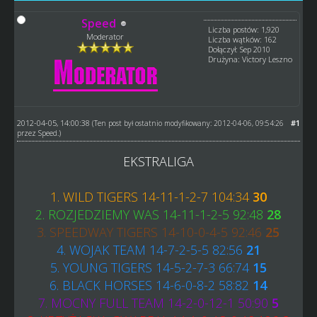
Speed
Liczba postów: 1,920
Moderator
Liczba wątków: 162
Dołączył: Sep 2010
Drużyna: Victory Leszno
2012-04-05, 14:00:38
#1
(Ten post był ostatnio modyfikowany: 2012-04-06, 09:54:26
przez
Speed
.)
EKSTRALIGA
1. WILD TIGERS 14-11-1-2-7 104:34
30
2. ROZJEDZIEMY WAS 14-11-1-2-5 92:48
28
3. SPEEDWAY TIGERS 14-10-0-4-5 92:46
25
4. WOJAK TEAM 14-7-2-5-5 82:56
21
5. YOUNG TIGERS 14-5-2-7-3 66:74
15
6. BLACK HORSES 14-6-0-8-2 58:82
14
7. MOCNY FULL TEAM 14-2-0-12-1 50:90
5