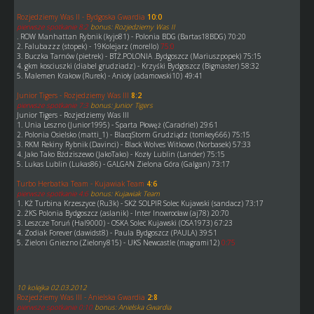
Rozjedziemy Was II - Bydgoska Gwardia
10:0
pierwsze spotkanie 8:2
bonus: Rozjedziemy Was II
. ROW Manhattan Rybnik (kyjo81) - Polonia BDG (Bartas18BDG) 70:20
2. Falubazzz (stopek) - 19Kolejarz (morello)
75:0
3. Buczka Tarnów (pietrek) - BTŻ.POLONIA .Bydgoszcz (Mariuszpopek) 75:15
4. gkm kosciuszki (diabel grudziadz) - Krzyśki Bydgoszcz (Bigmaster) 58:32
5. Malemen Krakow (Rurek) - Anioły (adamowski10) 49:41
Junior Tigers - Rozjedziemy Was III
8:2
pierwsze spotkanie 7:3
bonus: Junior Tigers
Junior Tigers - Rozjedziemy Was III
1. Unia Leszno (Junior1995) - Sparta Płowęż (Caradriel) 29:61
2. Polonia Osielsko (matti_1) - BlacqStorm Grudziądz (tomkey666) 75:15
3. RKM Rekiny Rybnik (Davinci) - Black Wolves Witkowo (Norbasek) 57:33
4. Jako Tako Bździszewo (JakoTako) - Kozły Lublin (Lander) 75:15
5. Lukas Lublin (Lukas86) - GALGAN Zielona Góra (Galgan) 73:17
Turbo Herbatka Team - Kujawiak Team
4:6
pierwsze spotkanie 4:6
bonus: Kujawiak Team
1. KŻ Turbina Krzeszyce (Ru3k) - SKŻ SOLPIR Solec Kujawski (sandacz) 73:17
2. ŻKS Polonia Bydgoszcz (aslanik) - Inter Inowrocław (aj78) 20:70
3. Leszcze Toruń (Hal9000) - OSKA Solec Kujawski (OSA1973) 67:23
4. Zodiak Forever (dawidst8) - Paula Bydgoszcz (PAULA) 39:51
5. Zieloni Gniezno (Zielony815) - UKS Newcastle (magrami12)
0:75
10 kolejka 02.03.2012
Rozjedziemy Was III - Anielska Gwardia
2:8
pierwsze spotkanie 0:10
bonus: Anielska Gwardia