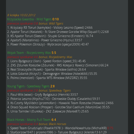
8 kolejka 10.02.2012
Krzyżacka Gwardia - Wild Tigers
0:10
pierwsze spotkanie 0:8
bonus: Wild Tigers
1. Krzyżacy R3 Toruń (kamykov) - Victory Leszno (Speed) 24:66
2. Apator Toruń (Kwiatek) - Fc Stare Drzewce Gorzów Wlkp (Squall1) 22:68
3. KS Apator Toruń (Sleevin) - Stupki Gniezno (Einstein) 16:74
4. ApatorS (Marcelinio) - Power Gniezno (Hyziu) 33:57
5. Power Pokemon (Stroszy) - Wybrzeze (specjal2009) 43:47
Wojak Team - Rozjedziemy Was
5:5
pierwsze spotkanie 4:6
bonus: Rozjedziemy Was
1. Lions Bydgoszcz (lion) - Speed Fordon (speed_55) 45:45
2. ZKS Zdunek Rzeszów (Zdunek) - RKS Kolejarz Rawicz (Simonen) 66:24
3. Real Straszydle (Rusek) - Sparta Wrocław (sothis) 26:64
4. Lotos Gdańsk (Krzys1) - Demogorgon Wrocław (Asteck666) 55:35
5. Polmo (mendzel) - Sparta WTS Wrocław (MIZDRZ) 35:55
Young Tigers - Speedway Tigers
2:8
pierwsze spotkanie 2:8
bonus: Speedway Tigers
1. Paul-Wik (wowi) - Gryfy Bydgoszcz (Henrik) 33:57
2. Polonia Leszno (Krychu710) - Ostrowskie Diabły (Casaletto) 59:31
3. Ks Czorty Myślibórz (przemofan) - Hawaiki Team Rzeszów (Hawaiki) 24:66
4. Draco Squad Kościan (Prosper) - Gorzów Stal Caellum (MarcinGw) 35:55
5. Unia Tarnów I (Eureka) - ZKŻ Załawcze (Marex87) 25:65
Black Horses - Mocny Full Team
6:4
pierwsze spotkanie 6:4
bonus: Black Horses
1. Speed Team Grudziądz (Pawlik1978 ) - WandaNowaHuta (MichalKR)
0:75
2. StalGorzow1947 ( przemo1986 ) - Tatusie Bydgoszcz (kilerski13 61:29