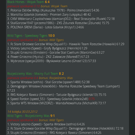
Black Horses - Wojak Team
6:4
pierwsze spotkanie 0:10
bonus: Wojak Team
1. Polonia Ostrów Wlkp. (Kukuczka 1978) - Polmo (mendzel) 54:36
2. Warsillia Gdańsk (tomecki) - Promień Żary (ukppku) 48:42
3. CKM Włókniarz Częstochowa (damianj002) - Real Straszydle (Rusek) 72:18
4. StalGorzow1947 (przemo1986) - ZKS Zdunek Rzeszów (Zdunek) 15:75
5. POLONIA ŚREM (Daria) - Lotos Gdańsk (Krzys1) 24:66
Wild Tigers - Speedway Tigers
10:0
pierwsze spotkanie 4:6
bonus: Wild Tigers
1. Fc Stare Drzewce Gorzów Wlkp (Squall1) - Hawaiki Team Rzeszów (Hawaiki) 61:29
2. Victory Leszno (Speed) - Gryfy Bydgoszcz (Henrik) 61:29
3. Stupki Gniezno (Einstein) - Gorzów Stal Caellum (MarcinGw) 63:27
4. Power Gniezno (Hyziu) - ZKŻ Załawcze (Marex87) 67:23
5. Wybrzeze (specjal2009) - Błyskawice Leszno (Ghost123) 57:33
Rozjedziemy Was - Mocny Full Team
8:2
pierwsze spotkanie 6:4
bonus: Rozjedziemy Was
1. Sparta Wrocław (sothis) - Stal Gorzów (spawn1488) 52:38
2. Demogorgon Wrocław (Asteck666) - Marma Rzeszów Speedway Team (Lampart)
67:23
3. RKS Kolejarz Rawicz (Simonen) - Tatusie Bydgoszcz (kilerski13) 75:15
4. Speed Fordon (speed_55) - Speedway Gdańsk (robcio2x8)
0:75
5. Sparta WTS Wrocław (MIZDRZ) - WandaNowaHuta (MichalKR) 73:17
14 kolejka 30.03.2012
Wild Tigers - Rozjedziemy Was
9:1
pierwsze spotkanie 4:6
bonus: Wild Tigers
1. Victory Leszno (Speed) - Sparta Wrocław (sothis) 64:26
2. Fc Stare Drzewce Gorzów Wlkp (Squall1) - Demogorgon Wrocław (Asteck666) 72:18
3. Stupki Gniezno (Einstein) - RKS Kolejarz Rawicz (Simonen) 64:26