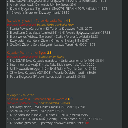
2. BTŻ.POLONIA .Bydgoszcz (Mariuszpopek) - KS Adriana Toruń (adja) 15:75
3. Anioły (adamowski10) - Anioły UNIBAX (teves) 29:61
4. Krzyśki Bydgoszcz (Bigmaster) - STALOWE PIERNIKI TORUŃ (Kiełpin) 15:75
5. 19Kolejarz (morello) - Krzyżacy (mario) 38:52
Rozjedziemy Was III - Turbo Herbatka Team
4:6
pierwsze spotkanie 2:8
bonus: Turbo Herbatka Team
1. Sparta Płowęż (Caradriel) - KŻ Turbina Krzeszyce (Ru3k) 20:70
2. BlacqStorm Grudziądz (tomkey666) - ŻKS Polonia Bydgoszcz (aslanik) 57:33
3. Black Wolves Witkowo (Norbasek) - Zodiak Forever (dawidst8) 62:28
4. Kozły Lublin (Lander) - Zieloni Gniezno (Zielony815) 23:67
5. GALGAN Zielona Góra (Galgan) - Leszcze Toruń (Hal9000) 15:75
Kujawiak Team - Junior Tigers
2:8
pierwsze spotkanie 0:10
bonus: Junior Tigers
1. SKŻ SOLPIR Solec Kujawski (sandacz) - Unia Leszno (Junior1995) 36:54
2. Inter InowrocLaw (aj78) - Jako Tako Bździszewo (JakoTako) 70:20
3. UKS Newcastle (magrami12) - RKM Rekiny Rybnik (Davinci) 31:59
4. OSKA Solec Kujawski (OSA1973) - Polonia Osielsko (matti_1) 30:60
5. Paula Bydgoszcz (PAULA) - Lukas Lublin (Lukas86) 34:56
9 kolejka 17.02.2012
Anielska Gwardia - Broniewskiego-98 Gwardia
8:0
pierwsze spotkanie 10:0
bonus: Anielska Gwardia
1. Krzyżacy (mario) - KST Unibax Toruń (15lukasz51) 72:18
2. Anioły UNIBAX (teves) - Asia (asica) 75:15
3. KS Adriana Toruń (adja) - Filipiarek II Toruń (arek78) 75:15
4. STALOWE PIERNIKI TORUŃ (Kiełpin) - Forza Apator Toruń (CriZ) 74:16
5. KS Apator (grzechoo) - Speedway Nowawieś (komputer96)
0:0