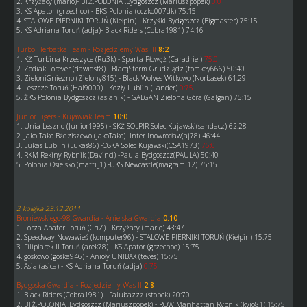
2. Krzyżacy (mario)- BTŻ.POLONIA .Bydgoszcz (Mariuszpopek)
0:0
3. KS Apator (grzechoo) - BKS Polonia (oczko007dk) 75:15
4. STALOWE PIERNIKI TORUŃ (Kiełpin) - Krzyśki Bydgoszcz (Bigmaster) 75:15
5. KS Adriana Toruń (adja)- Black Riders (Cobra1981) 74:16
Turbo Herbatka Team - Rozjedziemy Was III
8:2
1. KŻ Turbina Krzeszyce (Ru3k) - Sparta Płowęż (Caradriel)
75:0
2. Zodiak Forever (dawidst8) - BlacqStorm Grudziądz (tomkey666) 50:40
3. ZieloniGniezno (Zielony815) - Black Wolves Witkowo (Norbasek) 61:29
4. Leszcze Toruń (Hal9000) - Kozły Lublin (Lander)
0:75
5. ŻKS Polonia Bydgoszcz (aslanik) - GALGAN Zielona Góra (Galgan) 75:15
Junior Tigers - Kujawiak Team
10:0
1. Unia Leszno (Junior1995) - SKŻ SOLPIR Solec Kujawski(sandacz) 62:28
2. Jako Tako Bździszewo (JakoTako) -Inter Inowrocław(aj78) 46:44
3. Lukas Lublin (Lukas86) -OSKA Solec Kujawski(OSA1973)
75:0
4. RKM Rekiny Rybnik (Davinci) -Paula Bydgoszcz(PAULA) 50:40
5. Polonia Osielsko (matti_1) -UKS Newcastle(magrami12) 75:15
2 kolejka 23.12.2011
Broniewskiego-98 Gwardia - Anielska Gwardia
0:10
1. Forza Apator Toruń (CriZ) - Krzyżacy (mario) 43:47
2. Speedway Nowawieś (komputer96) - STALOWE PIERNIKI TORUŃ (Kiełpin) 15:75
3. Filipiarek II Toruń (arek78) - KS Apator (grzechoo) 15:75
4. goskowo (goska946) - Anioły UNIBAX (teves) 15:75
5. Asia (asica) - KS Adriana Toruń (adja)
0:75
Bydgoska Gwardia - Rozjedziemy Was II
2:8
1. Black Riders (Cobra1981) - Falubazzz (stopek) 20:70
2. BTŻ.POLONIA .Bydgoszcz (Mariuszpopek) - ROW Manhattan Rybnik (kyjo81) 15:75