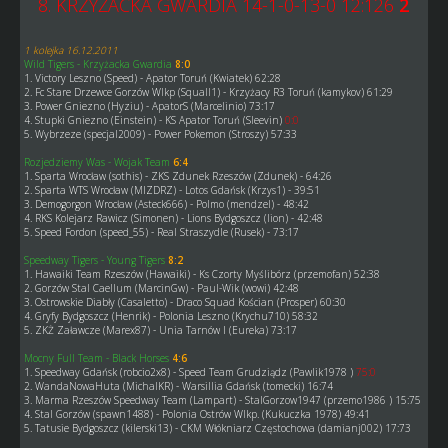
8. KRZYŻACKA GWARDIA 14-1-0-13-0 12:126
2
1 kolejka 16.12.2011
Wild Tigers - Krzyżacka Gwardia
8:0
1. Victory Leszno (Speed) - Apator Toruń (Kwiatek) 62:28
2. Fc Stare Drzewce Gorzów Wlkp (Squall1) - Krzyżacy R3 Toruń (kamykov) 61:29
3. Power Gniezno (Hyziu) - ApatorS (Marcelinio) 73:17
4. Stupki Gniezno (Einstein) - KS Apator Toruń (Sleevin)
0:0
5. Wybrzeze (specjal2009) - Power Pokemon (Stroszy) 57:33
Rozjedziemy Was - Wojak Team
6:4
1. Sparta Wrocław (sothis) - ZKS Zdunek Rzeszów (Zdunek) - 64:26
2. Sparta WTS Wrocław (MIZDRZ) - Lotos Gdańsk (Krzys1) - 39:51
3. Demogorgon Wrocław (Asteck666) - Polmo (mendzel) - 48:42
4. RKS Kolejarz Rawicz (Simonen) - Lions Bydgoszcz (lion) - 42:48
5. Speed Fordon (speed_55) - Real Straszydle (Rusek) - 73:17
Speedway Tigers - Young Tigers
8:2
1. Hawaiki Team Rzeszów (Hawaiki) - Ks Czorty Myślibórz (przemofan) 52:38
2. Gorzów Stal Caellum (MarcinGw) - Paul-Wik (wowi) 42:48
3. Ostrowskie Diabły (Casaletto) - Draco Squad Kościan (Prosper) 60:30
4. Gryfy Bydgoszcz (Henrik) - Polonia Leszno (Krychu710) 58:32
5. ZKŻ Załawcze (Marex87) - Unia Tarnów I (Eureka) 73:17
Mocny Full Team - Black Horses
4:6
1. Speedway Gdańsk (robcio2x8) - Speed Team Grudziądz (Pawlik1978 )
75:0
2. WandaNowaHuta (MichalKR) - Warsillia Gdańsk (tomecki) 16:74
3. Marma Rzeszów Speedway Team (Lampart) - StalGorzow1947 (przemo1986 ) 15:75
4. Stal Gorzów (spawn1488) - Polonia Ostrów Wlkp. (Kukuczka 1978) 49:41
5. Tatusie Bydgoszcz (kilerski13) - CKM Włókniarz Częstochowa (damianj002) 17:73