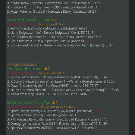
3. Apator Toruń (Kwiatek) - Gorzów Stal Caellum (MarcinGw) 18:72
4. Krzyżacy R3 Toruń (kamykov) - ZKŻ Załawcze (Marex87) 29:61
5. Power Pokemon (Stroszy) - Ostrowskie Diabły (Casaletto) 36:54
Wojak Team - Mocny Full Team
8:2
pierwsze spotkanie 6:4
bonus: Wojak Team
1. Polmo (mendzel) - WandaNowaHuta (MichalKR) 69:21
2. Lions Bydgoszcz (lion) - Tatusie Bydgoszcz (kilerski13) 75:15
3. ZKS Zdunek Rzeszów (Zdunek) - Stal Gorzów (spawn1488) 67:23
4. Real Straszydle (Rusek) - Speedway Gdańsk (robcio2x8)
0:75
5. Lotos Gdańsk (Krzys1) - Marma Rzeszów Speedway Team (Lampart) 53:37
11 kolejka 09.03.2012
Wild Tigers - Black Horses
10:0
pierwsze spotkanie 6:4
bonus: Wild Tigers
1. Victory Leszno (Speed) - Polonia Ostrów Wlkp. (Kukuczka 1978) 56:34
2. Fc Stare Drzewce Gorzów Wlkp (Squall1) - Warsillia Gdańsk (tomecki) 55:35
3. Power Gniezno (Hyziu) - StalGorzow1947 (przemo1986) 73:17
4. Stupki Gniezno (Einstein) - CKM Włókniarz Częstochowa (damianj002) 75:15
5. Wybrzeze (specjal2009) - POLONIA ŚREM (Daria) 74:16
Rozjedziemy Was - Young Tigers
6:4
pierwsze spotkanie 10:0
bonus: Rozjedziemy Was
1. Speed Fordon (speed_55) - Ks Czorty Myślibórz (przemofan)
0:75
2. Sparta Wrocław (sothis) - Paul-Wik (wowi) 36:54
3. RKS Kolejarz Rawicz (Simonen) - Draco Squad Kościan (Prosper) 74:16
4. Demogorgon Wrocław (Asteck666) - Polonia Leszno (Krychu710) 51:39
5. Sparta WTS Wrocław (MIZDRZ) - Unia Tarnów I (Eureka) 66:24