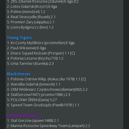
1. ZKS Zdunek Rzeszów (Zdunek) E-liga [C]
2. Lotos Gdańsk (Krzys1) E-liga
3. Polmo (mendzel) 1.2
4. Real Straszydle (Rusek) 2.1
5. Promień Żary (ukppku) 2.1
6. Lions Bydgoszcz (lion) 1.2
Young Tigers
1. Ks Czorty Myślibórz (przemofan) E-liga
2. Paul-Wik (wowi) E-liga
3. Draco Squad Kościan (Prosper) 1.1 [C]
4. Polonia Leszno (Krychu710) 1.2
5. Unia Tarnów I (Eureka) 2.3
Black Horses
1. Polonia Ostrów Wlkp. (Kukuczka 1978) 1.1 [C]
2. Warsillia Gdańsk (tomecki) 1.1
3. CKM Włókniarz Częstochowa (damianj002) 2.2
4. StalGorzow1947 ( przemo1986 ) 2.3
5. POLONIA ŚREM (Daria) 5.27
6. Speed Team Grudziądz (Pawlik1978 ) 1.1
Mocny Full Team
1. Stal Gorzów (spawn1488) 2.1
2. Marma Rzeszów Speedway Team (Lampart) 2.2