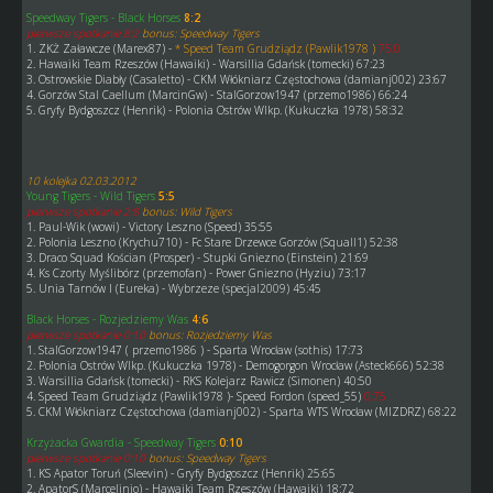
Speedway Tigers - Black Horses
8:2
pierwsze spotkanie 8:2
bonus: Speedway Tigers
1. ZKŻ Załawcze (Marex87) -
* Speed Team Grudziądz (Pawlik1978 )
75:0
2. Hawaiki Team Rzeszów (Hawaiki) - Warsillia Gdańsk (tomecki) 67:23
3. Ostrowskie Diabły (Casaletto) - CKM Włókniarz Częstochowa (damianj002) 23:67
4. Gorzów Stal Caellum (MarcinGw) - StalGorzow1947 (przemo1986) 66:24
5. Gryfy Bydgoszcz (Henrik) - Polonia Ostrów Wlkp. (Kukuczka 1978) 58:32
10 kolejka 02.03.2012
Young Tigers - Wild Tigers
5:5
pierwsze spotkanie 2:8
bonus: Wild Tigers
1. Paul-Wik (wowi) - Victory Leszno (Speed) 35:55
2. Polonia Leszno (Krychu710) - Fc Stare Drzewce Gorzów (Squall1) 52:38
3. Draco Squad Kościan (Prosper) - Stupki Gniezno (Einstein) 21:69
4. Ks Czorty Myślibórz (przemofan) - Power Gniezno (Hyziu) 73:17
5. Unia Tarnów I (Eureka) - Wybrzeze (specjal2009) 45:45
Black Horses - Rozjedziemy Was
4:6
pierwsze spotkanie 0:10
bonus: Rozjedziemy Was
1. StalGorzow1947 ( przemo1986 ) - Sparta Wrocław (sothis) 17:73
2. Polonia Ostrów Wlkp. (Kukuczka 1978) - Demogorgon Wrocław (Asteck666) 52:38
3. Warsillia Gdańsk (tomecki) - RKS Kolejarz Rawicz (Simonen) 40:50
4. Speed Team Grudziądz (Pawlik1978 )- Speed Fordon (speed_55)
0:75
5. CKM Włókniarz Częstochowa (damianj002) - Sparta WTS Wrocław (MIZDRZ) 68:22
Krzyżacka Gwardia - Speedway Tigers
0:10
pierwsze spotkanie 0:10
bonus: Speedway Tigers
1. KS Apator Toruń (Sleevin) - Gryfy Bydgoszcz (Henrik) 25:65
2. ApatorS (Marcelinio) - Hawaiki Team Rzeszów (Hawaiki) 18:72