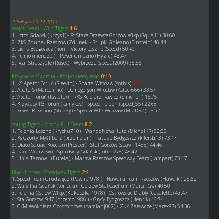
2 kolejka 23.12.2011
Wojak Team - Wild Tigers
4:6
1. Lotos Gdańsk (Krzys1) - Fc Stare Drzewce Gorzów Wlkp (Squall1) 30:60
2. ZKS Zdunek Rzeszów (Zdunek) - Stupki Gniezno (Einstein) 46:44
3. Lions Bydgoszcz (lion) - Victory Leszno (Speed) 50:40
4. Polmo (mendzel) - Power Gniezno (Hyziu) 43:47
5. Real Straszydle (Rusek) - Wybrzeze (specjal2009) 35:55
Krzyżacka Gwardia - Rozjedziemy Was
0:10
1. KS Apator Toruń (Sleevin) - Sparta Wrocław (sothis)
0:75
2. ApatorS (Marcelinio) - Demogorgon Wrocław (Asteck666) 33:57
3. Apator Toruń (Kwiatek) - RKS Kolejarz Rawicz (Simonen) 15:75
4. Krzyżacy R3 Toruń (kamykov) - Speed Fordon (speed_55) 22:68
5. Power Pokemon (Stroszy) - Sparta WTS Wrocław (MIZDRZ) 38:52
Young Tigers - Mocny Full Team
8:2
1. Polonia Leszno (Krychu710) - WandaNowaHuta (MichalKR) 52:38
2. Ks Czorty Myślibórz (przemofan) - Tatusie Bydgoszcz (kilerski13) 73:17
3. Draco Squad Kościan (Prosper) - Stal Gorzów (spawn1488) 44:46
4. Paul-Wik (wowi) - Speedway Gdańsk (robcio2x8) 48:42
5 .Unia Tarnów I (Eureka) - Marma Rzeszów Speedway Team (Lampart) 73:17
Black Horses - Speedway Tigers
2:8
1. Speed Team Grudziądz (Pawlik1978 ) - Hawaiki Team Rzeszów (Hawaiki) 28:62
2. Warsillia Gdańsk (tomecki) - Gorzów Stal Caellum (MarcinGw) 40:50
3. Polonia Ostrów Wlkp. (Kukuczka 1978) - Ostrowskie Diabły (Casaletto) 43:47
4. StalGorzow1947 (przemo1986 ) - Gryfy Bydgoszcz (Henrik) 16:74
5. CKM Włókniarz Częstochowa (damianj002) - ZKŻ Załawcze (Marex87) 54:36