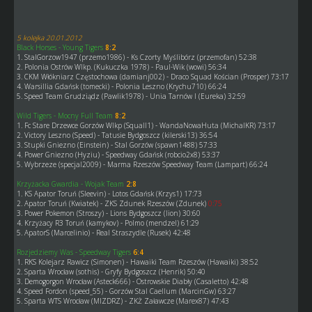
5 kolejka 20.01.2012
Black Horses - Young Tigers
8:2
1. StalGorzow1947 (przemo1986) - Ks Czorty Myślibórz (przemofan) 52:38
2. Polonia Ostrów Wlkp. (Kukuczka 1978) - Paul-Wik (wowi) 56:34
3. CKM Włókniarz Częstochowa (damianj002) - Draco Squad Kościan (Prosper) 73:17
4. Warsillia Gdańsk (tomecki) - Polonia Leszno (Krychu710) 66:24
5. Speed Team Grudziądz (Pawlik1978) - Unia Tarnów I (Eureka) 32:59
Wild Tigers - Mocny Full Team
8:2
1. Fc Stare Drzewce Gorzów Wlkp (Squall1) - WandaNowaHuta (MichalKR) 73:17
2. Victory Leszno (Speed) - Tatusie Bydgoszcz (kilerski13) 36:54
3. Stupki Gniezno (Einstein) - Stal Gorzów (spawn1488) 57:33
4. Power Gniezno (Hyziu) - Speedway Gdańsk (robcio2x8) 53:37
5. Wybrzeze (specjal2009) - Marma Rzeszów Speedway Team (Lampart) 66:24
Krzyżacka Gwardia - Wojak Team
2:8
1. KS Apator Toruń (Sleevin) - Lotos Gdańsk (Krzys1) 17:73
2. Apator Toruń (Kwiatek) - ZKS Zdunek Rzeszów (Zdunek)
0:75
3. Power Pokemon (Stroszy) - Lions Bydgoszcz (lion) 30:60
4. Krzyżacy R3 Toruń (kamykov) - Polmo (mendzel) 61:29
5. ApatorS (Marcelinio) - Real Straszydle (Rusek) 42:48
Rozjedziemy Was - Speedway Tigers
6:4
1. RKS Kolejarz Rawicz (Simonen) - Hawaiki Team Rzeszów (Hawaiki) 38:52
2. Sparta Wrocław (sothis) - Gryfy Bydgoszcz (Henrik) 50:40
3. Demogorgon Wrocław (Asteck666) - Ostrowskie Diabły (Casaletto) 42:48
4. Speed Fordon (speed_55) - Gorzów Stal Caellum (MarcinGw) 63:27
5. Sparta WTS Wrocław (MIZDRZ) - ZKŻ Załawcze (Marex87) 47:43