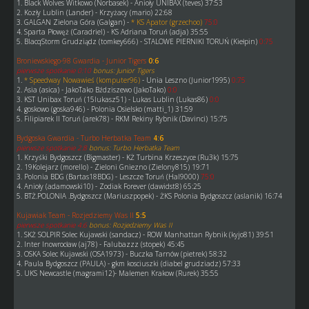
1. Black Wolves Witkowo (Norbasek) - Anioły UNIBAX (teves) 37:53
2. Kozły Lublin (Lander) - Krzyżacy (mario) 22:68
3. GALGAN Zielona Góra (Galgan) -
* KS Apator (grzechoo)
75:0
4. Sparta Płowęż (Caradriel) - KS Adriana Toruń (adja) 35:55
5. BlacqStorm Grudziądz (tomkey666) - STALOWE PIERNIKI TORUŃ (Kiełpin)
0:75
Broniewskiego-98 Gwardia - Junior Tigers
0:6
pierwsze spotkanie 0:10
bonus: Junior Tigers
1.
* Speedway Nowawieś (komputer96)
- Unia Leszno (Junior1995)
0:75
2. Asia (asica) - JakoTako Bździszewo (JakoTako)
0:0
3. KST Unibax Toruń (15lukasz51) - Lukas Lublin (Lukas86)
0:0
4. goskowo (goska946) - Polonia Osielsko (matti_1) 31:59
5. Filipiarek II Toruń (arek78) - RKM Rekiny Rybnik (Davinci) 15:75
Bydgoska Gwardia - Turbo Herbatka Team
4:6
pierwsze spotkanie 2:8
bonus: Turbo Herbatka Team
1. Krzyśki Bydgoszcz (Bigmaster) - KŻ Turbina Krzeszyce (Ru3k) 15:75
2. 19Kolejarz (morello) - Zieloni Gniezno (Zielony815) 19:71
3. Polonia BDG (Bartas18BDG) - Leszcze Toruń (Hal9000)
75:0
4. Anioły (adamowski10) - Zodiak Forever (dawidst8) 65:25
5. BTŻ.POLONIA .Bydgoszcz (Mariuszpopek) - ŻKS Polonia Bydgoszcz (aslanik) 16:74
Kujawiak Team - Rozjedziemy Was II
5:5
pierwsze spotkanie 4:6
bonus: Rozjedziemy Was II
1. SKŻ SOLPIR Solec Kujawski (sandacz) - ROW Manhattan Rybnik (kyjo81) 39:51
2. Inter Inowrocław (aj78) - Falubazzz (stopek) 45:45
3. OSKA Solec Kujawski (OSA1973) - Buczka Tarnów (pietrek) 58:32
4. Paula Bydgoszcz (PAULA) - gkm kosciuszki (diabel grudziadz) 57:33
5. UKS Newcastle (magrami12)- Malemen Krakow (Rurek) 35:55