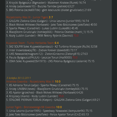
3. Krzyśki Bydgoszcz (Bigmaster) - Malemen Krakow (Rurek) 16:74
4. Anioły (adamowski10) - Buczka Tarnów (pietrek) 63:27
5. BKS Polonia (oczko007dk) - gkm kosciuszki (diabel grudziadz) 21:69
Rozjedziemy Was III - Junior Tigers
3:7
1. GALGAN Zielona Góra (Galgan) - Unia Leszno (Junior1995) 16:74
2. Black Wolves Witkowo (Norbasek) - Jako Tako Bździszewo (JakoTako) 40:50
3. Sparta Płowęż (Caradriel) - Lukas Lublin (Lukas86) 45:45
4. BlacqStorm Grudziądz (tomkey666) - Polonia Osielsko (matti_1) 15:75
5. Kozły Lublin (Lander) - RKM Rekiny Rybnik (Davinci)
75:0
Kujawiak Team - Turbo Herbatka Team
6:4
1. SKŻ SOLPIR Solec Kujawski(sandacz) - KŻ Turbina Krzeszyce (Ru3k) 32:58
2. Inter Inowrocław(aj78) - Zodiak Forever (dawidst8) 73:17
3. UKS Newcastle(magrami12) - ZieloniGniezno (Zielony815) 27:63
4. Paula Bydgoszcz(PAULA) - Leszcze Toruń (Hal9000)
75:0
5. OSKA Solec Kujawski(OSA1973) - ŻKS Polonia Bydgoszcz (aslanik) 75:15
3 kolejka 30.12.2011
Anielska Gwardia - Rozjedziemy Was III
10:0
1. KS Adriana Toruń (adja) - Sparta Płowęż (Caradriel) 75:15
2. Anioły UNIBAX (teves) - BlacqStorm Grudziądz (tomkey666) 75:15
3. KS Apator (grzechoo) - Black Wolves Witkowo (Norbasek) 64:26
4. Krzyżacy (mario) - Kozły Lublin (Lander)
75:0
5. STALOWE PIERNIKI TORUŃ (Kiełpin) - GALGAN Zielona Góra (Galgan) 69:21
Junior Tigers - Broniewskiego-98 Gwardia
10:0
1. Unia Leszno (Junior1995) - Speedway Nowawieś (komputer96) 75:15
2. Jako Tako Bździszewo (JakoTako) - Forza Apator Toruń (CriZ) 65:13