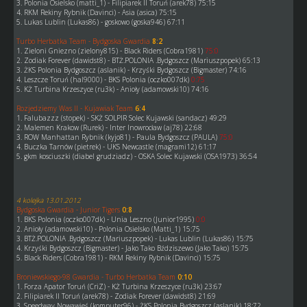
3. Polonia Osielsko (matti_1) - Filipiarek II Toruń (arek78) 75:15
4. RKM Rekiny Rybnik (Davinci) - Asia (asica) 75:15
5. Lukas Lublin (Lukas86) - goskowo (goska946) 67:11
Turbo Herbatka Team - Bydgoska Gwardia
8:2
1. Zieloni Gniezno (zielony815) - Black Riders (Cobra1981)
75:0
2. Zodiak Forever (dawidst8) - BTŻ.POLONIA .Bydgoszcz (Mariuszpopek) 65:13
3. ŻKS Polonia Bydgoszcz (aslanik) - Krzyśki Bydgoszcz (Bigmaster) 74:16
4. Leszcze Toruń (hal9000) - BKS Polonia (oczko007dk)
0:75
5. KŻ Turbina Krzeszyce (ru3k) - Anioły (adamowski10) 74:16
Rozjedziemy Was II - Kujawiak Team
6:4
1. Falubazzz (stopek) - SKŻ SOLPIR Solec Kujawski (sandacz) 49:29
2. Malemen Krakow (Rurek) - Inter Inowrocław (aj78) 22:68
3. ROW Manhattan Rybnik (kyjo81) - Paula Bydgoszcz (PAULA)
75:0
4. Buczka Tarnów (pietrek) - UKS Newcastle (magrami12) 61:17
5. gkm kosciuszki (diabel grudziadz) - OSKA Solec Kujawski (OSA1973) 36:54
4 kolejka 13.01.2012
Bydgoska Gwardia - Junior Tigers
0:8
1. BKS Polonia (oczko007dk) - Unia Leszno (Junior1995)
0:0
2. Anioły (adamowski10) - Polonia Osielsko (Matti_1) 15:75
3. BTŻ.POLONIA .Bydgoszcz (Mariuszpopek) - Lukas Lublin (Lukas86) 15:75
4. Krzyśki Bydgoszcz (Bigmaster) - Jako Tako Bździszewo (Jako Tako) 15:75
5. Black Riders (Cobra1981) - RKM Rekiny Rybnik (Davinci) 15:75
Broniewskiego-98 Gwardia - Turbo Herbatka Team
0:10
1. Forza Apator Toruń (CriZ) - KŻ Turbina Krzeszyce (ru3k) 23:67
2. Filipiarek II Toruń (arek78) - Zodiak Forever (dawidst8) 21:69
3. Speedway Nowawieś (komputer96) - ŻKS Polonia Bydgoszcz (aslanik) 18:72