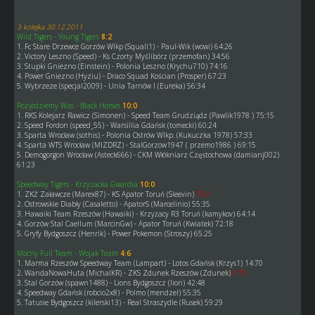
3 kolejka 30.12.2011
Wild Tigers - Young Tigers
8:2
1. Fc Stare Drzewce Gorzów Wlkp (Squall1) - Paul-Wik (wowi) 64:26
2. Victory Leszno (Speed) - Ks Czorty Myślibórz (przemofan) 34:56
3. Stupki Gniezno (Einstein) - Polonia Leszno (Krychu710) 74:16
4. Power Gniezno (Hyziu) - Draco Squad Kościan (Prosper) 67:23
5. Wybrzeze (specjal2009) - Unia Tarnów I (Eureka) 56:34
Rozjedziemy Was - Black Horses
10:0
1. RKS Kolejarz Rawicz (Simonen) - Speed Team Grudziądz (Pawlik1978 ) 75:15
2. Speed Fordon (speed_55) - Warsillia Gdańsk (tomecki) 60:24
3. Sparta Wrocław (sothis) - Polonia Ostrów Wlkp. (Kukuczka 1978) 57:33
4. Sparta WTS Wrocław (MIZDRZ) - StalGorzow1947 ( przemo1986 ) 69:15
5. Demogorgon Wrocław (Asteck666) - CKM Włókniarz Częstochowa (damianj002)
61:23
Speedway Tigers - Krzyżacka Gwardia
10:0
1. ZKŻ Załawcze (Marex87) - KS Apator Toruń (Sleevin)
75:0
2. Ostrowskie Diabły (Casaletto) - ApatorS (Marcelinio) 55:35
3. Hawaiki Team Rzeszów (Hawaiki) - Krzyżacy R3 Toruń (kamykov) 64:14
4. Gorzów Stal Caellum (MarcinGw) - Apator Toruń (Kwiatek) 72:18
5. Gryfy Bydgoszcz (Henrik) - Power Pokemon (Stroszy) 65:25
Mocny Full Team - Wojak Team
4:6
1. Marma Rzeszów Speedway Team (Lampart) - Lotos Gdańsk (Krzys1) 14:70
2. WandaNowaHuta (MichalKR) - ZKS Zdunek Rzeszów (Zdunek)
0:75
3. Stal Gorzów (spawn1488) - Lions Bydgoszcz (lion) 42:48
4. Speedway Gdańsk (robcio2x8) - Polmo (mendzel) 55:35
5. Tatusie Bydgoszcz (kilerski13) - Real Straszydle (Rusek) 59:29