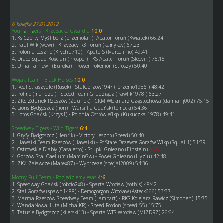
6 kolejka 27.01.2012
Young Tigers - Krzyżacka Gwardia
10:0
1. Ks Czorty Myślibórz (przemofan)- Apator Toruń (Kwiatek) 66:24
2. Paul-Wik (wowi) - Krzyżacy R3 Toruń (kamykov) 67:23
3. Polonia Leszno (Krychu710) - ApatorS (Marcelinio) 49:41
4. Draco Squad Kościan (Prosper) - KS Apator Toruń (Sleevin) 75:15
5. Unia Tarnów I (Eureka) - Power Pokemon (Stroszy) 50:40
Wojak Team - Black Horses
10:0
1. Real Straszydle (Rusek) - StalGorzow1947 ( przemo1986 ) 48:42
2. Polmo (mendzel) - Speed Team Grudziądz (Pawlik1978 ) 63:27
3. ZKS Zdunek Rzeszów (Zdunek) - CKM Włókniarz Częstochowa (damianj002) 75:15
4. Lions Bydgoszcz (lion) - Warsillia Gdańsk (tomecki) 54:36
5. Lotos Gdańsk (Krzys1) - Polonia Ostrów Wlkp. (Kukuczka 1978) 49:41
Speedway Tigers - Wild Tigers
6:4
1. Gryfy Bydgoszcz (Henrik) - Victory Leszno (Speed) 50:40
2. Hawaiki Team Rzeszów (Hawaiki) - Fc Stare Drzewce Gorzów Wlkp (Squall1) 51:39
3. Ostrowskie Diabły (Casaletto) - Stupki Gniezno (Einstein)
0:75
4. Gorzów Stal Caellum (MarcinGw) - Power Gniezno (Hyziu) 42:48
5. ZKŻ Załawcze (Marex87) - Wybrzeze (specjal2009) 54:36
Mocny Full Team - Rozjedziemy Was
4:6
1. Speedway Gdańsk (robcio2x8) - Sparta Wrocław (sothis) 48:42
2. Stal Gorzów (spawn1488) - Demogorgon Wrocław (Asteck666) 53:37
3. Marma Rzeszów Speedway Team (Lampart) - RKS Kolejarz Rawicz (Simonen) 15:75
4. WandaNowaHuta (MichalKR) - Speed Fordon (speed_55) 15:75
5. Tatusie Bydgoszcz (kilerski13) - Sparta WTS Wrocław (MIZDRZ) 26:64