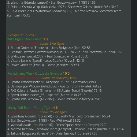
3. Warsillia Gdańsk (tomecki) - Stal Gorzów (spawn1488) 34:56
4. Polonia Ostrów Wlkp. (Kukuczka 1978) - Speedway Gdańsk (robcio2x8) 48:42
5. CKM Włókniarz Częstochowa (damianj002) - Marma Rzeszów Speedway Team
(Lampart) 75:15
9 kolejka 17.02.2012
Wild Tigers - Wojak Team
8:2
pierwsze spotkanie 6:4
bonus: Wild Tigers
1. Stupki Gniezno (Einstein) - Lions Bydgoszcz (lion) 52:38
2. Fc Stare Drzewce Gorzów Wlkp (Squall1) - ZKS Zdunek Rzeszów (Zdunek) 62:28
3. Wybrzeze (specjal2009) - Real Straszydle (Rusek) 55:35
4. Victory Leszno (Speed) - Lotos Gdańsk (Krzys1) 42:48
5. Power Gniezno (Hyziu) - Polmo (mendzel) 59:31
Rozjedziemy Was - Krzyżacka Gwardia
10:0
pierwsze spotkanie 10:0
bonus: Rozjedziemy Was
1. Sparta Wrocław (sothis) - Krzyżacy R3 Toruń (kamykov) 49:41
2. Demogorgon Wrocław (Asteck666) - Apator Toruń (Kwiatek) 68:22
3. RKS Kolejarz Rawicz (Simonen) - KS Apator Toruń (Sleevin) 75:15
4. Speed Fordon (speed_55) - ApatorS (Marcelinio) 75:15
5. Sparta WTS Wrocław (MIZDRZ) - Power Pokemon (Stroszy) 62:28
Mocny Full Team - Young Tigers
4:6
pierwsze spotkanie 2:8
bonus: Young Tigers
1. Speedway Gdańsk (robcio2x8) - Ks Czorty Myślibórz (przemofan) 66:24
2. Stal Gorzów (spawn1488) - Paul-Wik (wowi) 58:32
3. WandaNowaHuta (MichalKR) - Draco Squad Kościan (Prosper) 19:71
4. Marma Rzeszów Speedway Team (Lampart) - Polonia Leszno (Krychu710) 36:54
5. Tatusie Bydgoszcz (kilerski13) - Unia Tarnów I (Eureka) 27:63