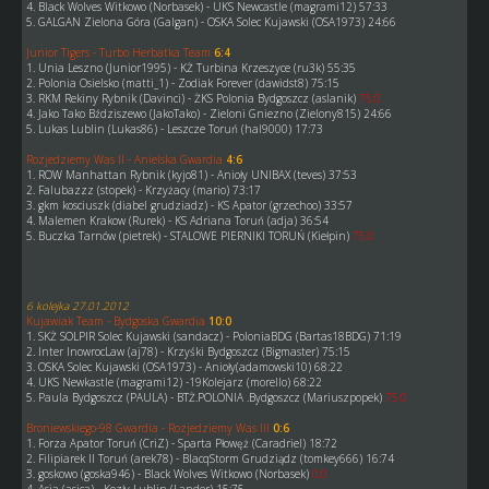
4. Black Wolves Witkowo (Norbasek) - UKS Newcastle (magrami12) 57:33
5. GALGAN Zielona Góra (Galgan) - OSKA Solec Kujawski (OSA1973) 24:66
Junior Tigers - Turbo Herbatka Team
6:4
1. Unia Leszno (Junior1995) - KŻ Turbina Krzeszyce (ru3k) 55:35
2. Polonia Osielsko (matti_1) - Zodiak Forever (dawidst8) 75:15
3. RKM Rekiny Rybnik (Davinci) - ŻKS Polonia Bydgoszcz (aslanik)
75:0
4. Jako Tako Bździszewo (JakoTako) - Zieloni Gniezno (Zielony815) 24:66
5. Lukas Lublin (Lukas86) - Leszcze Toruń (hal9000) 17:73
Rozjedziemy Was II - Anielska Gwardia
4:6
1. ROW Manhattan Rybnik (kyjo81) - Anioły UNIBAX (teves) 37:53
2. Falubazzz (stopek) - Krzyżacy (mario) 73:17
3. gkm kosciuszk (diabel grudziadz) - KS Apator (grzechoo) 33:57
4. Malemen Krakow (Rurek) - KS Adriana Toruń (adja) 36:54
5. Buczka Tarnów (pietrek) - STALOWE PIERNIKI TORUŃ (Kiełpin)
75:0
6 kolejka 27.01.2012
Kujawiak Team - Bydgoska Gwardia
10:0
1. SKŻ SOLPIR Solec Kujawski (sandacz) - PoloniaBDG (Bartas18BDG) 71:19
2. Inter InowrocLaw (aj78) - Krzyśki Bydgoszcz (Bigmaster) 75:15
3. OSKA Solec Kujawski (OSA1973) - Anioły(adamowski10) 68:22
4. UKS Newkastle (magrami12) -19Kolejarz (morello) 68:22
5. Paula Bydgoszcz (PAULA) - BTŻ.POLONIA .Bydgoszcz (Mariuszpopek)
75:0
Broniewskiego-98 Gwardia - Rozjedziemy Was III
0:6
1. Forza Apator Toruń (CriZ) - Sparta Płowęż (Caradriel) 18:72
2. Filipiarek II Toruń (arek78) - BlacqStorm Grudziądz (tomkey666) 16:74
3. goskowo (goska946) - Black Wolves Witkowo (Norbasek)
0:0