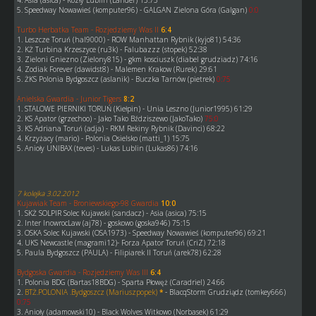
4. Asia (asica) - Kozły Lublin (Lander) 15:75
5. Speedway Nowawieś (komputer96) - GALGAN Zielona Góra (Galgan)
0:0
Turbo Herbatka Team - Rozjedziemy Was II
6:4
1. Leszcze Toruń (hal9000) - ROW Manhattan Rybnik (kyjo81) 54:36
2. KŻ Turbina Krzeszyce (ru3k) - Falubazzz (stopek) 52:38
3. Zieloni Gniezno (Zielony815) - gkm kosciuszk (diabel grudziadz) 74:16
4. Zodiak Forever (dawidst8) - Malemen Krakow (Rurek) 29:61
5. ŻKS Polonia Bydgoszcz (aslanik) - Buczka Tarnów (pietrek)
0:75
Anielska Gwardia - Junior Tigers
8:2
1. STALOWE PIERNIKI TORUŃ (Kiełpin) - Unia Leszno (Junior1995) 61:29
2. KS Apator (grzechoo) - Jako Tako Bździszewo (JakoTako)
75:0
3. KS Adriana Toruń (adja) - RKM Rekiny Rybnik (Davinci) 68:22
4. Krzyżacy (mario) - Polonia Osielsko (matti_1) 15:75
5. Anioły UNIBAX (teves) - Lukas Lublin (Lukas86) 74:16
7 kolejka 3.02.2012
Kujawiak Team - Broniewskiego-98 Gwardia
10:0
1. SKŻ SOLPIR Solec Kujawski (sandacz) - Asia (asica) 75:15
2. Inter InowrocLaw (aj78) - goskowo (goska946) 75:15
3. OSKA Solec Kujawski (OSA1973) - Speedway Nowawieś (komputer96) 69:21
4. UKS Newcastle (magrami12)- Forza Apator Toruń (CriZ) 72:18
5. Paula Bydgoszcz (PAULA) - Filipiarek II Toruń (arek78) 62:28
Bydgoska Gwardia - Rozjedziemy Was III
6:4
1. Polonia BDG (Bartas18BDG) - Sparta Płowęż (Caradriel) 24:66
2.
BTŻ.POLONIA .Bydgoszcz (Mariuszpopek)
*
- BlacqStorm Grudziądz (tomkey666)
0:75
3. Anioły (adamowski10) - Black Wolves Witkowo (Norbasek) 61:29