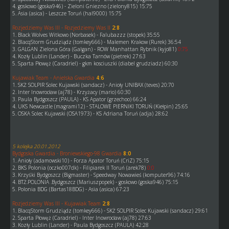
4. goskowo (goska946) - Zieloni Gniezno (zielony815) 15:75
5. Asia (asica) - Leszcze Toruń (hal9000) 15:75
Rozjedziemy Was III - Rozjedziemy Was II
2:8
1. Black Wolves Witkowo (Norbasek) - Falubazzz (stopek) 35:55
2. BlacqStorm Grudziądz (tomkey666) - Malemen Krakow (Rurek) 36:54
3. GALGAN Zielona Góra (Galgan) - ROW Manhattan Rybnik (kyjo81)
0:75
4. Kozły Lublin (Lander) - Buczka Tarnów (pietrek) 27:63
5. Sparta Płowęż (Caradriel) - gkm kosciuszki (diabel grudziadz) 60:30
Kujawiak Team - Anielska Gwardia
4:6
1. SKŻ SOLPIR Solec Kujawski (sandacz) - Anioły UNIBAX (teves) 20:70
2. Inter Inowrocław (aj78) - Krzyżacy (mario) 60:30
3. Paula Bydgoszcz (PAULA) - KS Apator (grzechoo) 66:24
4. UKS Newcastle (magrami12) - STALOWE PIERNIKI TORUŃ (Kiełpin) 25:65
5. OSKA Solec Kujawski (OSA1973) - KS Adriana Toruń (adja) 28:62
5 kolejka 20.01.2012
Bydgoska Gwardia - Broniewskiego-98 Gwardia
8:0
1. Anioły (adamowski10) - Forza Apator Toruń (CriZ) 75:15
2. BKS Polonia (oczko007dk) - Filipiarek II Toruń (arek78)
0:0
3. Krzyśki Bydgoszcz (Bigmaster) - Speedway Nowawieś (komputer96) 74:16
4. BTŻ.POLONIA .Bydgoszcz (Mariuszpopek) - goskowo (goska946) 75:15
5. Polonia BDG (Bartas18BDG) - Asia (asica) 67:23
Rozjedziemy Was III - Kujawiak Team
2:8
1. BlacqStorm Grudziądz (tomkey666) - SKŻ SOLPIR Solec Kujawski (sandacz) 29:61
2. Sparta Płowęż (Caradriel) - Inter Inowrocław (aj78) 27:63
3. Kozły Lublin (Lander) - Paula Bydgoszcz (PAULA) 42:28