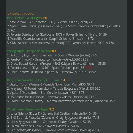
4 kolejka 13.01.2012
Black Horses - Wild Tigers
4:6
1. StalGorzow1947 ( przemo1986 ) - Victory Leszno (Speed) 21:69
2. Speed Team Grudziądz (Pawlik1978 ) - Fc Stare Drzewce Gorzów Wlkp (Squall1)
28:62
3. Polonia Ostrów Wlkp. (Kukuczka 1978) - Power Gniezno (Hyziu) 51:39
4. Warsillia Gdańsk (tomecki) - Stupki Gniezno (Einstein) 18:72
5. CKM Włókniarz Częstochowa (damianj002) - Wybrzeze (specjal2009) 54:36
Young Tigers - Rozjedziemy Was
0:10
1. Ks Czorty Myślibórz (przemofan) - Sparta Wrocław (sothis) 24:66
2. Paul-Wik (wowi) - Demogorgon Wrocław (Asteck666) 32:58
3. Draco Squad Kościan (Prosper) - RKS Kolejarz Rawicz (Simonen) 35:55
4. Polonia Leszno (Krychu710) - Speed Fordon (speed_55)
0:75
5. Unia Tarnów I (Eureka) - Sparta WTS Wrocław (MIZDRZ) 38:52
Krzyżacka Gwardia - Mocny Full Team
6:4
1. Apator Toruń (Kwiatek) - WandaNowaHuta (MichalKR) 49:41
2. Krzyżacy R3 Toruń (kamykov) - Tatusie Bydgoszcz (kilerski13) 66:24
3. ApatorS (Marcelinio) - Stal Gorzów (spawn1488) 15:75
4. KS Apator Toruń (Sleevin) - Speedway Gdańsk (robcio2x8) 21:69
5. Power Pokemon (Stroszy) - Marma Rzeszów Speedway Team (Lampart) 63:27
Wojak Team - Speedway Tigers
8:2
1. Lotos Gdańsk (Krzys1) - Gorzów Stal Caellum (MarcinGw) 54:36
2. ZKS Zdunek Rzeszów (Zdunek) - Gryfy Bydgoszcz (Henrik) 47:43
3. Lions Bydgoszcz (lion) - Ostrowskie Diabły (Casaletto) 52:38
4. Polmo (mendzel) - ZKŻ Załawcze (Marex87) 54:36
5. Real Straszydle (Rusek) - Hawaiki Team Rzeszów (Hawaiki) 26:64