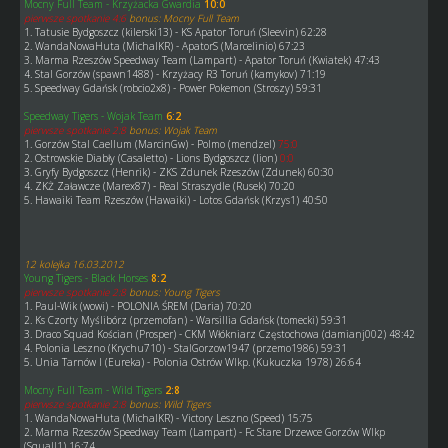
Mocny Full Team - Krzyżacka Gwardia
10:0
pierwsze spotkanie 4:6
bonus: Mocny Full Team
1. Tatusie Bydgoszcz (kilerski13) - KS Apator Toruń (Sleevin) 62:28
2. WandaNowaHuta (MichalKR) - ApatorS (Marcelinio) 67:23
3. Marma Rzeszów Speedway Team (Lampart) - Apator Toruń (Kwiatek) 47:43
4. Stal Gorzów (spawn1488) - Krzyżacy R3 Toruń (kamykov) 71:19
5. Speedway Gdańsk (robcio2x8) - Power Pokemon (Stroszy) 59:31
Speedway Tigers - Wojak Team
6:2
pierwsze spotkanie 2:8
bonus: Wojak Team
1. Gorzów Stal Caellum (MarcinGw) - Polmo (mendzel)
75:0
2. Ostrowskie Diabły (Casaletto) - Lions Bydgoszcz (lion)
0:0
3. Gryfy Bydgoszcz (Henrik) - ZKS Zdunek Rzeszów (Zdunek) 60:30
4. ZKŻ Załawcze (Marex87) - Real Straszydle (Rusek) 70:20
5. Hawaiki Team Rzeszów (Hawaiki) - Lotos Gdańsk (Krzys1) 40:50
12 kolejka 16.03.2012
Young Tigers - Black Horses
8:2
pierwsze spotkanie 2:8
bonus: Young Tigers
1. Paul-Wik (wowi) - POLONIA ŚREM (Daria) 70:20
2. Ks Czorty Myślibórz (przemofan) - Warsillia Gdańsk (tomecki) 59:31
3. Draco Squad Kościan (Prosper) - CKM Włókniarz Częstochowa (damianj002) 48:42
4. Polonia Leszno (Krychu710) - StalGorzow1947 (przemo1986) 59:31
5. Unia Tarnów I (Eureka) - Polonia Ostrów Wlkp. (Kukuczka 1978) 26:64
Mocny Full Team - Wild Tigers
2:8
pierwsze spotkanie 2:8
bonus: Wild Tigers
1. WandaNowaHuta (MichalKR) - Victory Leszno (Speed) 15:75
2. Marma Rzeszów Speedway Team (Lampart) - Fc Stare Drzewce Gorzów Wlkp
(Squall1) 16:74