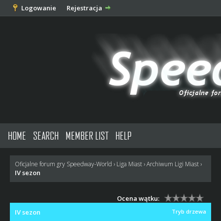
Logowanie
Rejestracja
HOME
SEARCH
MEMBER LIST
HELP
Oficjalne forum gry Speedway-World
›
Liga Miast
›
Archiwum Ligi Miast
›
IV sezon
Ocena wątku:
IV sezon
Tryb drzewa