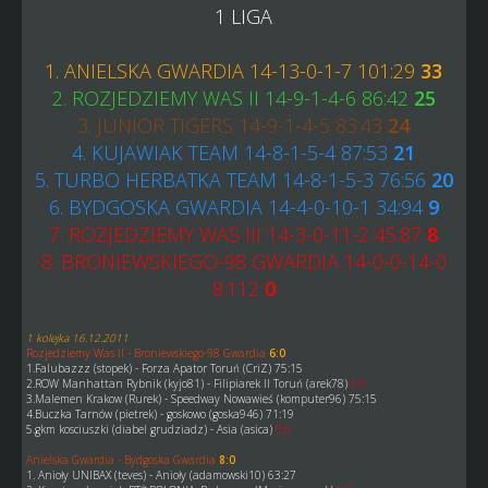
1 LIGA
1. ANIELSKA GWARDIA 14-13-0-1-7 101:29
33
2. ROZJEDZIEMY WAS II 14-9-1-4-6 86:42
25
3. JUNIOR TIGERS 14-9-1-4-5 83:43
24
4. KUJAWIAK TEAM 14-8-1-5-4 87:53
21
5. TURBO HERBATKA TEAM 14-8-1-5-3 76:56
20
6. BYDGOSKA GWARDIA 14-4-0-10-1 34:94
9
7. ROZJEDZIEMY WAS III 14-3-0-11-2 45:87
8
8. BRONIEWSKIEGO-98 GWARDIA 14-0-0-14-0
8:112
0
1 kolejka 16.12.2011
Rozjedziemy Was II - Broniewskiego-98 Gwardia
6:0
1.Falubazzz (stopek) - Forza Apator Toruń (CriZ) 75:15
2.ROW Manhattan Rybnik (kyjo81) - Filipiarek II Toruń (arek78)
0:0
3.Malemen Krakow (Rurek) - Speedway Nowawieś (komputer96) 75:15
4.Buczka Tarnów (pietrek) - goskowo (goska946) 71:19
5.gkm kosciuszki (diabel grudziadz) - Asia (asica)
0:0
Anielska Gwardia - Bydgoska Gwardia
8:0
1. Anioły UNIBAX (teves) - Anioły (adamowski10) 63:27