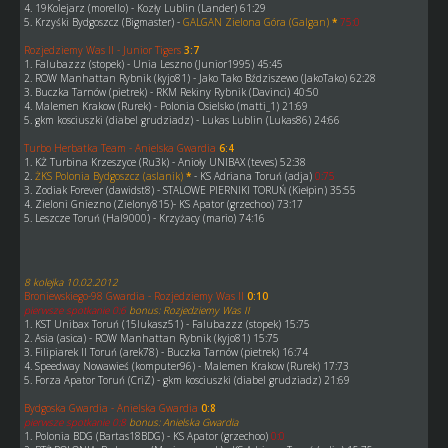
4. 19Kolejarz (morello) - Kozły Lublin (Lander) 61:29
5. Krzyśki Bydgoszcz (Bigmaster) -
GALGAN Zielona Góra (Galgan)
*
75:0
Rozjedziemy Was II - Junior Tigers
3:7
1. Falubazzz (stopek) - Unia Leszno (Junior1995) 45:45
2. ROW Manhattan Rybnik (kyjo81) - Jako Tako Bździszewo (JakoTako) 62:28
3. Buczka Tarnów (pietrek) - RKM Rekiny Rybnik (Davinci) 40:50
4. Malemen Krakow (Rurek) - Polonia Osielsko (matti_1) 21:69
5. gkm kosciuszki (diabel grudziadz) - Lukas Lublin (Lukas86) 24:66
Turbo Herbatka Team - Anielska Gwardia
6:4
1. KŻ Turbina Krzeszyce (Ru3k) - Anioły UNIBAX (teves) 52:38
2.
ŻKS Polonia Bydgoszcz (aslanik)
*
- KS Adriana Toruń (adja)
0:75
3. Zodiak Forever (dawidst8) - STALOWE PIERNIKI TORUŃ (Kiełpin) 35:55
4. Zieloni Gniezno (Zielony815)- KS Apator (grzechoo) 73:17
5. Leszcze Toruń (Hal9000) - Krzyżacy (mario) 74:16
8 kolejka 10.02.2012
Broniewskiego-98 Gwardia - Rozjedziemy Was II
0:10
pierwsze spotkanie 0:6
bonus: Rozjedziemy Was II
1. KST Unibax Toruń (15lukasz51) - Falubazzz (stopek) 15:75
2. Asia (asica) - ROW Manhattan Rybnik (kyjo81) 15:75
3. Filipiarek II Toruń (arek78) - Buczka Tarnów (pietrek) 16:74
4. Speedway Nowawieś (komputer96) - Malemen Krakow (Rurek) 17:73
5. Forza Apator Toruń (CriZ) - gkm kosciuszki (diabel grudziadz) 21:69
Bydgoska Gwardia - Anielska Gwardia
0:8
pierwsze spotkanie 0:8
bonus: Anielska Gwardia
1. Polonia BDG (Bartas18BDG) - KS Apator (grzechoo)
0:0