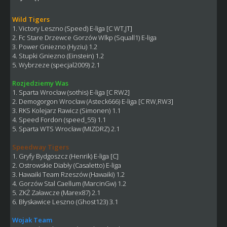
Wild Tigers
1. Victory Leszno (Speed) E-liga [C WT,JT]
2. Fc Stare Drzewce Gorzów Wlkp (Squall1) E-liga
3. Power Gniezno (Hyziu) 1.2
4. Stupki Gniezno (Einstein) 1.2
5. Wybrzeze (specjal2009) 2.1
Rozjedziemy Was
1. Sparta Wrocław (sothis) E-liga [C RW2]
2. Demogorgon Wrocław (Asteck666) E-liga [C RW,RW3]
3. RKS Kolejarz Rawicz (Simonen) 1.1
4. Speed Fordon (speed_55) 1.1
5. Sparta WTS Wrocław (MIZDRZ) 2.1
Speedway Tigers
1. Gryfy Bydgoszcz (Henrik) E-liga [C]
2. Ostrowskie Diabły (Casaletto) E-liga
3. Hawaiki Team Rzeszów (Hawaiki) 1.2
4. Gorzów Stal Caellum (MarcinGw) 1.2
5. ZKŻ Załawcze (Marex87) 2.1
6. Błyskawice Leszno (Ghost123) 3.1
Wojak Team