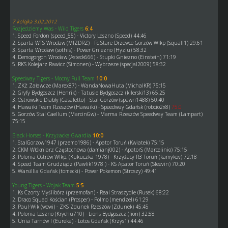
7 kolejka 3.02.2012
Rozjedziemy Was - Wild Tigers
6:4
1. Speed Fordon (speed_55) - Victory Leszno (Speed) 44:46
2. Sparta WTS Wrocław (MIZDRZ) - Fc Stare Drzewce Gorzów Wlkp (Squall1) 29:61
3. Sparta Wrocław (sothis) - Power Gniezno (Hyziu) 58:32
4. Demogorgon Wrocław (Asteck666) - Stupki Gniezno (Einstein) 71:19
5. RKS Kolejarz Rawicz (Simonen) - Wybrzeze (specjal2009) 58:32
Speedway Tigers - Mocny Full Team
10:0
1. ZKŻ Załawcze (Marex87) - WandaNowaHuta (MichalKR) 75:15
2. Gryfy Bydgoszcz (Henrik) - Tatusie Bydgoszcz (kilerski13) 65:25
3. Ostrowskie Diabły (Casaletto) - Stal Gorzów (spawn1488) 50:40
4. Hawaiki Team Rzeszów (Hawaiki) - Speedway Gdańsk (robcio2x8)
75:0
5. Gorzów Stal Caellum (MarcinGw) - Marma Rzeszów Speedway Team (Lampart)
75:15
Black Horses - Krzyżacka Gwardia
10:0
1. StalGorzow1947 (przemo1986) - Apator Toruń (Kwiatek) 75:15
2. CKM Włókniarz Częstochowa (damianj002) - ApatorS (Marcelinio) 75:15
3. Polonia Ostrów Wlkp. (Kukuczka 1978) - Krzyżacy R3 Toruń (kamykov) 72:18
4. Speed Team Grudziądz (Pawlik1978 ) - KS Apator Toruń (Sleevin) 70:20
5. Warsillia Gdańsk (tomecki) - Power Pokemon (Stroszy) 49:41
Young Tigers - Wojak Team
5:5
1. Ks Czorty Myślibórz (przemofan) - Real Straszydle (Rusek) 68:22
2. Draco Squad Kościan (Prosper) - Polmo (mendzel) 61:29
3. Paul-Wik (wowi) - ZKS Zdunek Rzeszów (Zdunek) 45:45
4. Polonia Leszno (Krychu710) - Lions Bydgoszcz (lion) 32:58
5. Unia Tarnów I (Eureka) - Lotos Gdańsk (Krzys1) 44:46