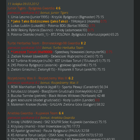
11 kolejka 09.03.2012
Junior Tigers - Bydgoska Gwardia
4:6
pierwsze spotkanie 8:0
bonus: Junior Tigers
1. Unia Leszno (Junior1995) - Krzyśki Bydgoszcz (Bigmaster) 75:15
2.
* Jako Tako Bździszewo (JakoTako)
- 19Kolejarz (morello)
0:75
3. Lukas Lublin (Lukas86) - Polonia BDG (Bartas18BDG)
0:75
4. RKM Rekiny Rybnik (Davinci) - Anioły (adamowski10)
0:75
5. Polonia Osielsko (matti_1) - BTŻ.POLONIA .Bydgoszcz (Mariuszpopek) 65:25
Turbo Herbatka Team - Broniewskiego-98 Gwardia
8:2
pierwsze spotkanie 10:0
bonus: Turbo Herbatka Team
1.
* Leszcze Toruń (Hal9000)
- Speedway Nowawieś (komputer96)
0:75
2. Zodiak Forever (dawidst8) - Debeściaki Wąbrzeźno (Cieśli) 75:15
3. KŻ Turbina Krzeszyce (ru3k) - KST Unibax Toruń (15lukasz51) 75:15
4. ŻKS Polonia Bydgoszcz (aslanik) - goskowo (goska946) 75:15
5. Zieloni Gniezno ( Zielony815) - Filipiarek II Toruń (arek78) 75:15
Rozjedziemy Was II - Rozjedziemy Was III
6:2
pierwsze spotkanie 8:2
bonus: Rozjedziemy Was II
1. ROW Manhattan Rybnik (kyjo81) - Sparta Płowęż (Caradriel) 56:34
2. Falubazzz (stopek) - BlacqStorm Grudziądz (tomkey666) 62:28
3. Buczka Tarnów (pietrek) - Black Wolves Witkowo (Norbasek) 42:48
4. gkm kosciuszki (diabel grudziadz) - Kozły Lublin (Lander)
0:0
5. Malemen Krakow (Rurek) - GALGAN Zielona Góra (Galgan) 58:32
Anielska Gwardia - Kujawiak Team
6:4
pierwsze spotkanie 6:4
bonus: Anielska Gwardia
1. Anioły UNIBAX (teves) - SKŻ SOLPIR Solec Kujawski (sandacz) 75:15
2. Krzyżacy (mario) - Inter Inowrocław (aj78) 17:73
3. KS Apator (grzechoo) - Paula Bydgoszcz (PAULA) 32:58
4. KS Adriana Toruń (adja) - OSKA Solec Kujawski (OSA1973) 57:33
5. STALOWE PIERNIKI TORUŃ (Kiełpin) - UKS Newcastle (magrami12) 60:30