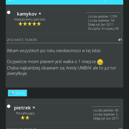
kamykov
Liczba postów: 1,709
Niepoprawny patriota
Liczba wątków: 54
Dołączył: Jan 2011
Drużyna: Krzyżacy R3
2012-04-07, 15:34:34
#1
Witam wszystkich po roku nieobecności w tej lidze.
Oczywiście moim planem jest walka o 1 miejsce
Chyba najbardziej obawiam się Anioły UNIBAX ale to już tor
zweryfikuje.
Szukaj
pietrek
Liczba postów: 45
Początkujący
Liczba wątków: 5
Dołączył: Jun 2011