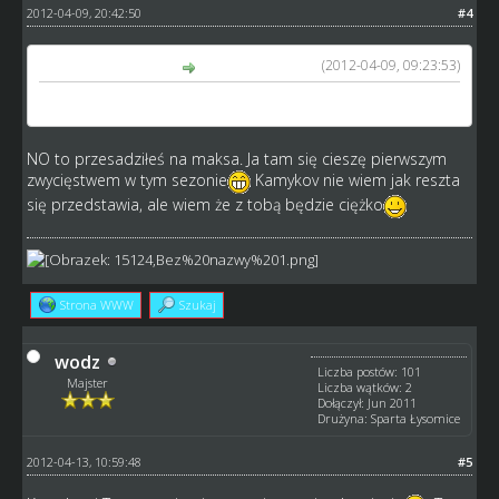
2012-04-09, 20:42:50
#4
(2012-04-09, 09:23:53)
pietrek napisał(a):
taka tabela jak teraz pozostanie do konca
NO to przesadziłeś na maksa. Ja tam się cieszę pierwszym
zwycięstwem w tym sezonie
Kamykov nie wiem jak reszta
się przedstawia, ale wiem że z tobą będzie ciężko
Strona WWW
Szukaj
wodz
Liczba postów: 101
Majster
Liczba wątków: 2
Dołączył: Jun 2011
Drużyna: Sparta Łysomice
2012-04-13, 10:59:48
#5