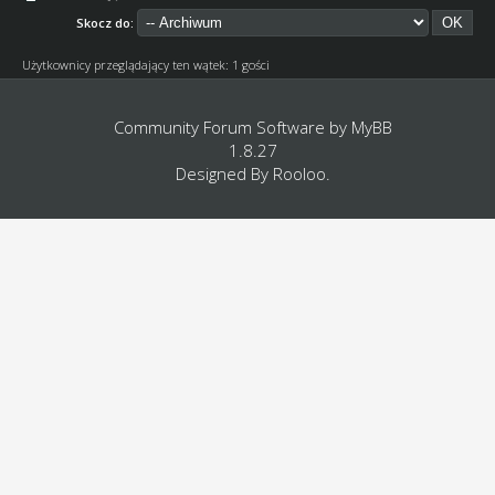
Skocz do:
Użytkownicy przeglądający ten wątek: 1 gości
Community Forum Software by
MyBB
1.8.27
Designed By
Rooloo
.