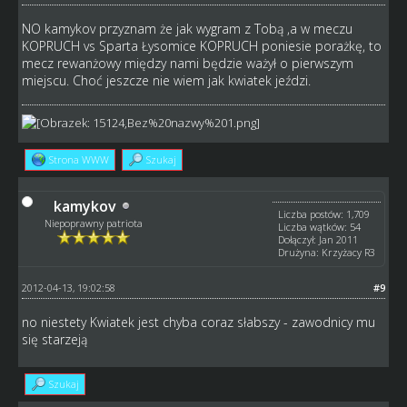
NO kamykov przyznam że jak wygram z Tobą ,a w meczu
KOPRUCH vs Sparta Łysomice KOPRUCH poniesie porażkę, to
mecz rewanżowy między nami będzie ważył o pierwszym
miejscu. Choć jeszcze nie wiem jak kwiatek jeździ.
Strona WWW
Szukaj
kamykov
Liczba postów: 1,709
Niepoprawny patriota
Liczba wątków: 54
Dołączył: Jan 2011
Drużyna: Krzyżacy R3
2012-04-13, 19:02:58
#9
no niestety Kwiatek jest chyba coraz słabszy - zawodnicy mu
się starzeją
Szukaj