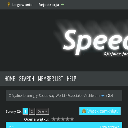
Logowanie
Rejestracja
HOME
SEARCH
MEMBER LIST
HELP
2.4
Oficjalne forum gry Speedway-World
›
Pozostałe
›
Archiwum
›
Wątek zamknięty
Strony (2):
1
2
Dalej »
Ocena wątku:
2.4
Tryb drzewa