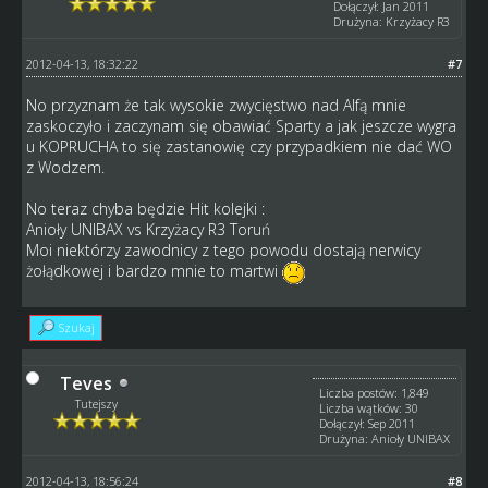
Dołączył: Jan 2011
Drużyna: Krzyżacy R3
2012-04-13, 18:32:22
#7
No przyznam że tak wysokie zwycięstwo nad Alfą mnie
zaskoczyło i zaczynam się obawiać Sparty a jak jeszcze wygra
u KOPRUCHA to się zastanowię czy przypadkiem nie dać WO
z Wodzem.
No teraz chyba będzie Hit kolejki :
Anioły UNIBAX vs Krzyżacy R3 Toruń
Moi niektórzy zawodnicy z tego powodu dostają nerwicy
żołądkowej i bardzo mnie to martwi
Szukaj
Teves
Liczba postów: 1,849
Tutejszy
Liczba wątków: 30
Dołączył: Sep 2011
Drużyna: Anioły UNIBAX
2012-04-13, 18:56:24
#8