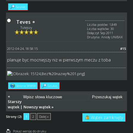
Szukaj
Teves
Liczba postów: 1,849
Tutejszy
Liczba wątków: 30
Dołączył: Sep 2011
Drużyna: Anioły UNIBAX
2012-04-24, 18:58:15
#15
planuje byc mocniejszy niz w pierwszym meczu z toba
Strona WWW
Szukaj
«
Starszy
wątek
|
Nowszy wątek
»
Strony (2):
1
2
Dalej »
Wątek zamknięty
Pokaż wersję do druku