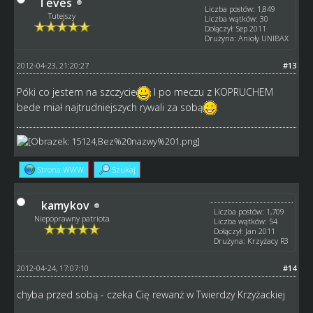
Teves
Liczba postów: 1,849
Tutejszy
Liczba wątków: 30
Dołączył: Sep 2011
Drużyna: Anioły UNIBAX
2012-04-23, 21:20:27
#13
Póki co jestem na szczycie
I po meczu z KOPRUCHEM
bede miał najtrudniejszych rywali za sobą
Strona WWW
Szukaj
kamykov
Liczba postów: 1,709
Niepoprawny patriota
Liczba wątków: 54
Dołączył: Jan 2011
Drużyna: Krzyżacy R3
2012-04-24, 17:07:10
#14
chyba przed sobą - czeka Cię rewanż w Twierdzy Krzyżackiej