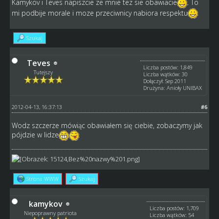
Kamykov i Teves napiszcie ze mnie tez sie obawiacie
. To
mi podbije morale i moze przeciwnicy nabiora respektu
Szukaj
Teves
Liczba postów: 1,849
Tutejszy
Liczba wątków: 30
Dołączył: Sep 2011
Drużyna: Anioły UNIBAX
2012-04-13, 16:37:13
#6
Wodz szczerze mówiąc obawiałem się ciebie, zobaczymy jak
pójdzie w lidze
Strona WWW
Szukaj
kamykov
Liczba postów: 1,709
Niepoprawny patriota
Liczba wątków: 54