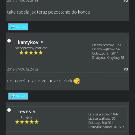
2012-04-09, 09:23:53
#2
taka tabela jak teraz pozostanie do konca
Szukaj
kamykov
Liczba postów: 1,709
Niepoprawny patriota
Liczba wątków: 54
Dołączył: Jan 2011
Drużyna: Krzyżacy R3
2012-04-09, 12:24:52
#3
no to żeś teraz przesadził pietrek
Szukaj
Teves
Liczba postów: 1,849
Tutejszy
Liczba wątków: 30
Dołączył: Sep 2011
Drużyna: Anioły UNIBAX