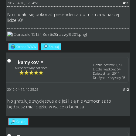
2012-04-16, 07:54:51
#11
No i udało się pokonać pretendenta do mistrza w naszej
lidze \0/
Strona WWW
Szukaj
kamykov
Liczba postów: 1,709
Niepoprawny patriota
Liczba wątków: 54
Dołączył: Jan 2011
Drużyna: Krzyżacy R3
2012-04-17, 10:25:26
#12
No gratuluje zwycięstwa ale jeśli się nie wzmocnisz to
będziesz miał ciężko w walce o bonusa
Szukaj