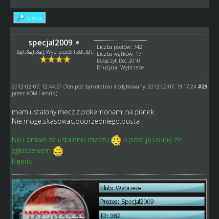
Szukaj
specjal2009
Liczba postów: 742
&gt;&gt;&gt;Wybrzeże&lt;&lt;&lt;
Liczba wątków: 17
Dołączył: Dec 2010
Drużyna: Wybrzeze
2012-02-07, 12:44:51
#29
(Ten post był ostatnio modyfikowany: 2012-02-07, 19:17:24
przez
ADM_Henrik
.)
mam.ustalony.mecz.z.pokemonami.na.piatek..
Nie.moge.skasowac.poprzedniego.posta
No i brawo za ustalenie meczu
A post ja usunę ze
zgłoszeniem
Henrik