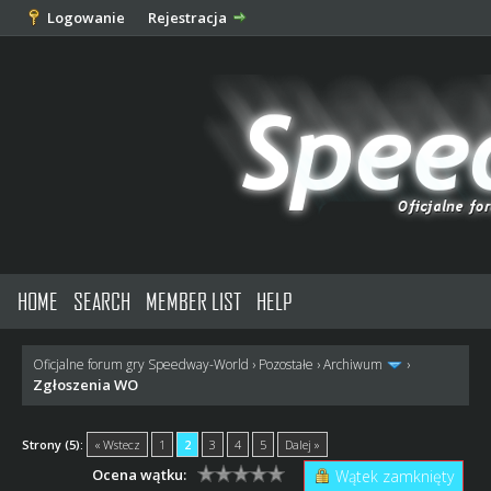
Logowanie
Rejestracja
HOME
SEARCH
MEMBER LIST
HELP
Oficjalne forum gry Speedway-World
›
Pozostałe
›
Archiwum
›
Zgłoszenia WO
Strony (5):
« Wstecz
1
2
3
4
5
Dalej »
Ocena wątku:
Wątek zamknięty