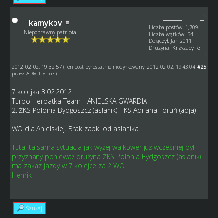
kamykov
Liczba postów: 1,709
Niepoprawny patriota
Liczba wątków: 54
Dołączył: Jan 2011
Drużyna: Krzyżacy R3
2012-02-02, 19:32:57
#25
(Ten post był ostatnio modyfikowany: 2012-02-02, 19:43:04
przez
ADM_Henrik
.)
7 kolejka 3.02.2012
Turbo Herbatka Team - ANIELSKA GWARDIA
2. ŻKS Polonia Bydgoszcz (aslanik) - KS Adriana Toruń (adja)
WO dla Anielskiej. Brak zapki od aslanika
Tutaj ta sama sytuacja jak wyżej walkower już wcześniej był
przyznany ponieważ drużyna ŻKS Polonia Bydgoszcz (aslanik)
ma zakaz jazdy w 7 kolejce za 2 WO
Henrik
Szukaj