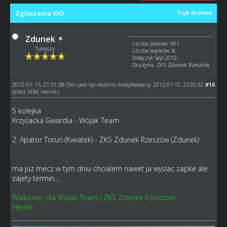
Zgłoszenia WO
Tryb drzewa
Zdunek
Liczba postów: 901
Tutejszy
Liczba wątków: 8
Dołączył: Sep 2010
Drużyna: ZKS Zdunek Rzeszów
2012-01-15, 21:51:58
#16
(Ten post był ostatnio modyfikowany: 2012-01-15, 22:50:32
przez
ADM_Henrik
.)
5 kolejka
Krzyżacka Gwardia - Wojak Team
2. Apator Toruń (Kwiatek) - ZKS Zdunek Rzeszów (Zdunek)
ma juz mecz w tym dniu chcialem nawet ja wyslac zapke ale
zajety termin....
Walkower dla Wojak Team ( ZKS Zdunek Rzeszów)
Henrik