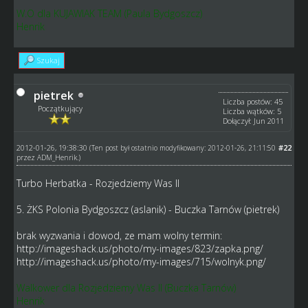
W.O dla KUJAWIAK TEAM (Paula Bydgoszcz)
Henrik
Szukaj
pietrek
Liczba postów: 45
Początkujący
Liczba wątków: 5
Dołączył: Jun 2011
2012-01-26, 19:38:30
#22
(Ten post był ostatnio modyfikowany: 2012-01-26, 21:11:50
przez
ADM_Henrik
.)
Turbo Herbatka - Rozjedziemy Was II
5. ŻKS Polonia Bydgoszcz (aslanik) - Buczka Tarnów (pietrek)
brak wyzwania i dowod, ze mam wolny termin:
http://imageshack.us/photo/my-images/823/zapka.png/
http://imageshack.us/photo/my-images/715/wolnyk.png/
Walkower dla Rozjedziemy Was II (Buczka Tarnów)
Henrik