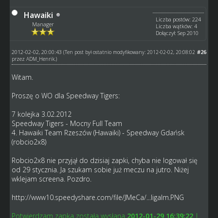
Hawaiki
Liczba postów: 224
Manager
Liczba wątków: 4
Dołączył: Sep 2010
2012-02-02, 20:00:43
#26
(Ten post był ostatnio modyfikowany: 2012-02-02, 20:08:02
przez
ADM_Henrik
.)
Witam.
Proszę o WO dla Speedway Tigers:
7 kolejka 3.02.2012
Speedway Tigers - Mocny Full Team
4. Hawaiki Team Rzeszów (Hawaiki) - Speedway Gdańsk
(robcio2x8)
Robcio2x8 nie przyjął do dzisiaj zapki, chyba nie logował się
od 29 stycznia. Ja szukam sobie już meczu na jutro. Niżej
wklejam screena. Pozdro.
http://www10.speedyshare.com/file/JMeCa/...ligalm.PNG
Potwierdzam zapka została wysłana
2012-01-29 16:39:22
|