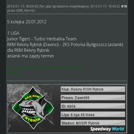
2012-01-17, 18:04:55
#18
(Ten post był ostatnio modyfikowany: 2012-01-17, 19:43:32
przez
ADM_Henrik
.)
5 kolejka 20.01.2012
1 LIGA
Junior Tigers - Turbo Herbatka Team
RKM Rekiny Rybnik (Davinci) - ŻKS Polonia Bydgoszcz (aslanik)
dla RKM Rekiny Rybnik
aslanik ma zajęty termin
WO dla Junior Tigers (RKM Rekiny Rybnik)
Henrik