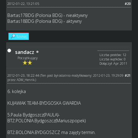
2012-01-22, 13:21:05
#20
Bartas17BDG (Polonia BDG) - nieaktywny
Bartas18BDG (Polonia BDG) - aktywny
Szukaj
sandacz
Liczba postów: 12
Początkujący
Liczba wątków: 0
Dołączył: Apr 2011
2012-01-23, 18:22:44
#21
(Ten post był ostatnio modyfikowany: 2012-01-23, 19:29:09
przez
ADM_Henrik
.)
6. kolejka
KUJAWIAK TEAM-BYDGOSKA GWARDIA
5.Paula Bydgoszcz(PAULA)-
BTŻ.POLONIA.Bydgoszcz(Mariuszpopek)
BTŻ.BOLONIA.BYDGOSZCZ ma zajęty termin.