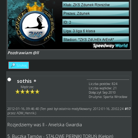
Pozdrawiam @ll
Szukaj
sothis
Liczba postów: 824
Mędrzec
Liczba wątków: 21
Dołączył: Sep 2010
Drużyna: Sparta Wrocław
2012-01-16, 09:46:40
#17
(Ten post był ostatnio modyfikowany: 2012-01-16, 20:02:24
przez
ADM_Henrik
.)
Rozjedziemy was II - Anielska Gwardia
5. Buczka Tarnów - STALOWE PIERNIKI TORUŃ (Kiełpin)