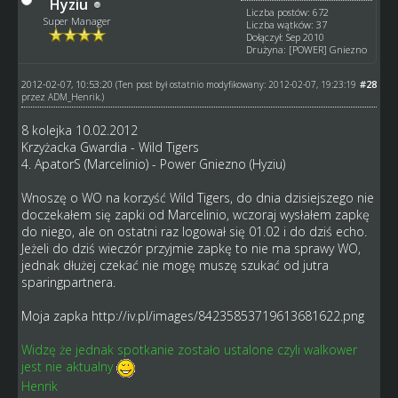
Hyziu
Liczba postów: 672
Super Manager
Liczba wątków: 37
Dołączył: Sep 2010
Drużyna: [POWER] Gniezno
2012-02-07, 10:53:20
#28
(Ten post był ostatnio modyfikowany: 2012-02-07, 19:23:19
przez
ADM_Henrik
.)
8 kolejka 10.02.2012
Krzyżacka Gwardia - Wild Tigers
4. ApatorS (Marcelinio) - Power Gniezno (Hyziu)
Wnoszę o WO na korzyść Wild Tigers, do dnia dzisiejszego nie
doczekałem się zapki od Marcelinio, wczoraj wysłałem zapkę
do niego, ale on ostatni raz logował się 01.02 i do dziś echo.
Jeżeli do dziś wieczór przyjmie zapkę to nie ma sprawy WO,
jednak dłużej czekać nie mogę muszę szukać od jutra
sparingpartnera.
Moja zapka
http://iv.pl/images/84235853719613681622.png
Widzę że jednak spotkanie zostało ustalone czyli walkower
jest nie aktualny
Henrik