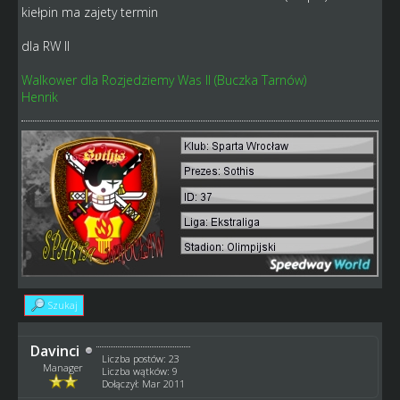
kiełpin ma zajety termin
dla RW II
Walkower dla Rozjedziemy Was II (Buczka Tarnów)
Henrik
Szukaj
Davinci
Liczba postów: 23
Manager
Liczba wątków: 9
Dołączył: Mar 2011