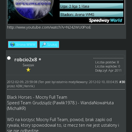
http://www.youtube.com/watch?v=N242WU0PioE
Strona WWW
Szukaj
robcio2x8
Liczba postów: 8
Świeżak
Liczba wątków: 0
Dołączył: Apr 2011
2012-02-09, 23:59:08
#30
(Ten post był ostatnio modyfikowany: 2012-02-10, 00:04:35
przez
ADM_Henrik
.)
Black Horses - Mocny Full Team
Speed Team Grudziądz (Pawlik1978 ) - WandaNowaHuta
(MichalKR)
WO na korzysc Mocny Full Team, powod, brak zapki od
rywala, ktory spowodowal to, iz mecz ten nie jest ustalony i
sie nie odbedzie.