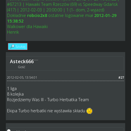
#67213 | Hawaiki Team Rzeszów (69) vs Speedway Gdańsk
(417) | 2012-02-03 | 20:00:00 | 1 (1- dom, 2-wyjazd)
Dokładnie
robcio2x8
ostatnie logowanie miał
2012-01-29
15:38:52
Walkower dla Hawaiki
Henrik
Szukaj
Asteck666
Gość
2012-02-05, 13:54:01
#27
1 liga
8 kolejka
Rozjedziemy Was III - Turbo Herbatka Team
Ekipa Turbo herbatki nie wystawiła składu