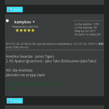
Szukaj
kamykov
Liczba postów: 1,709
Niepoprawny patriota
Liczba wątków: 54
Dołączył: Jan 2011
Drużyna: Krzyżacy R3
2012-01-26, 22:44:32
#23
(Ten post był ostatnio modyfikowany: 2012-01-26, 23:00:12
przez
ADM_Henrik
.)
Anielska Gwardia - Junior Tigers
2. KS Apator (grzechoo) - Jako Tako Bździszewo (JakoTako)
WO dla Anielskiej
Jakotako nie przyjął zapki
W.O dla Anielska Gwardia (KS Apator)
Henrik
Szukaj