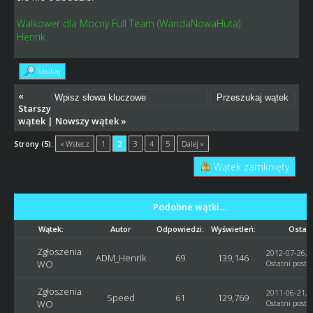
Walkower dla Mocny Full Team (WandaNowaHuta)
Henrik
Szukaj
«
Starszy
wątek
|
Nowszy wątek
»
Strony (5):
« Wstecz
1
2
3
4
5
Dalej »
Wątek zamknięty
Podobne wątki…
Wątek:
Autor
Odpowiedzi:
Wyświetleń:
Ostatn
Zgłoszenia
2012-07-26, 1
ADM_Henrik
69
139,146
WO
Ostatni post
:
Zgłoszenia
2011-06-21, 2
Speed
61
129,769
WO
Ostatni post
: