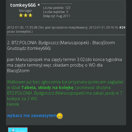
tomkey666
Liczba postów: 123
Manager
Liczba wątków: 5
Dołączył: Aug 2011
2012-01-30, 11:35:38
#24
(Ten post był ostatnio modyfikowany: 2012-01-31, 09:16:16
przez
tomkey666
.)
2. BTŻ.POLONIA .Bydgoszcz (Mariuszpopek) - BlacqStorm
Grudziądz (tomkey666)
pan Mariuszpopek ma zajęty termin 3.02.(do konca tygodnia
ma zajęte terminy) więc składam proźbę o WO dla
BlacqStorm
Walkower już bez zgłoszenia był przyznany (polecam zaglądać
w dział
Tabela, składy na kolejkę
) ponieważ drużyna
BTŻ.POLONIA .Bydgoszcz (Mariuszpopek) ma zakaz jazdy w 7
kolejce za 2 WO
Henrik
wybacz nie zauważyłem
Szukaj