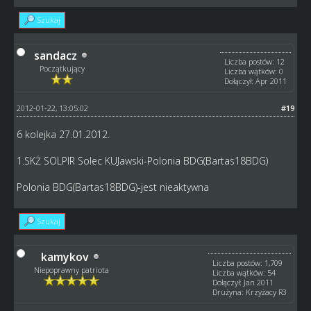
Szukaj
sandacz
Liczba postów: 12
Początkujący
Liczba wątków: 0
Dołączył: Apr 2011
2012-01-22, 13:05:02
#19
6 kolejka 27.01.2012.
1.SKŻ SOLPIR Solec KUJawski-Polonia BDG(Bartas18BDG)
Polonia BDG(Bartas18BDG)-jest nieaktywna
Szukaj
kamykov
Liczba postów: 1,709
Niepoprawny patriota
Liczba wątków: 54
Dołączył: Jan 2011
Drużyna: Krzyżacy R3