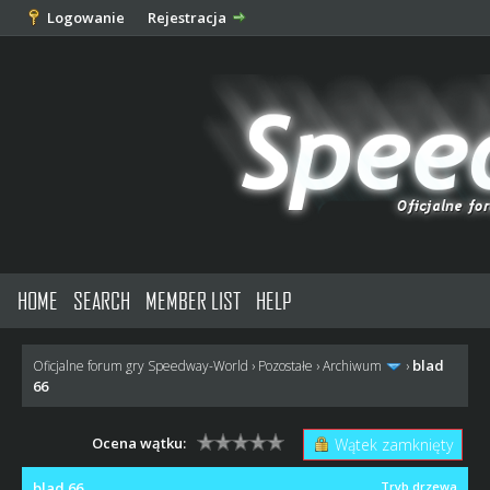
Logowanie
Rejestracja
HOME
SEARCH
MEMBER LIST
HELP
blad
Oficjalne forum gry Speedway-World
›
Pozostałe
›
Archiwum
›
66
Ocena wątku:
Wątek zamknięty
blad 66
Tryb drzewa