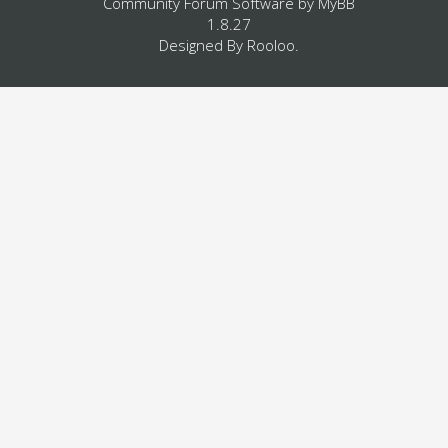
Community Forum Software by
MyBB
1.8.27
Designed By
Rooloo
.