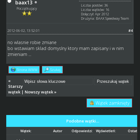
baax13
Liczba postów: 36
Początkujący
Liczba wątków: 16
Dołączył: Apr 2012
Drużyna: BAAX Speedway Team
2012-06-02, 13:52:01
#4
no wlasnie robie zmiane
bo wstawiam sklad domyslny ktory mam zapisany i w nim
zmieniam ...
Strona WWW
Szukaj
«
Starszy
wątek
|
Nowszy wątek
»
Wątek zamknięty
Podobne wątki…
Wątek:
Autor
Odpowiedzi:
Wyświetleń:
Ostatni