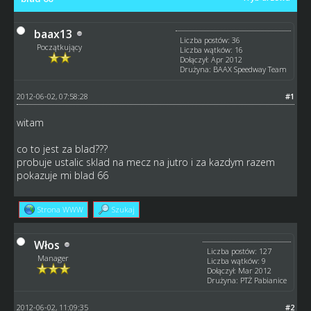
baax13
Liczba postów: 36
Początkujący
Liczba wątków: 16
Dołączył: Apr 2012
Drużyna: BAAX Speedway Team
2012-06-02, 07:58:28
#1
witam
co to jest za blad???
probuje ustalic sklad na mecz na jutro i za kazdym razem
pokazuje mi blad 66
Strona WWW
Szukaj
Włos
Liczba postów: 127
Manager
Liczba wątków: 9
Dołączył: Mar 2012
Drużyna: PTŻ Pabianice
2012-06-02, 11:09:35
#2