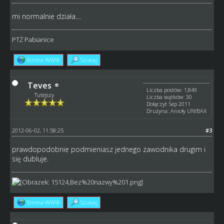
mi normalnie działa....
PTŻ Pabianice
Strona WWW
Szukaj
Teves
Liczba postów: 1,849
Tutejszy
Liczba wątków: 30
Dołączył: Sep 2011
Drużyna: Anioły UNIBAX
2012-06-02, 11:58:25
#3
prawdopodobnie podmieniasz jednego zawodnika drugim i
się dubluje.
Strona WWW
Szukaj