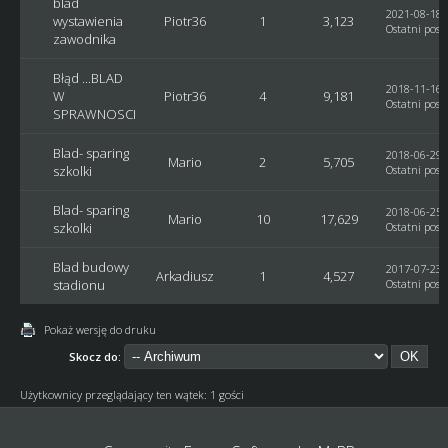
blad
2021-08-18, 
wystawienia
Piotr36
1
3,123
Ostatni post
zawodnika
Błąd ...BLAD
2018-11-16, 
W
Piotr36
4
9,181
Ostatni post
SPRAWNOSCI
Blad- sparing
2018-06-29, 
Mario
2
5,705
szkolki
Ostatni post
Blad- sparing
2018-06-25, 
Mario
10
17,629
szkolki
Ostatni post
Blad budowy
2017-07-23, 
Arkadiusz
1
4,527
stadionu
Ostatni post
Pokaż wersję do druku
Skocz do:
Użytkownicy przeglądający ten wątek: 1 gości