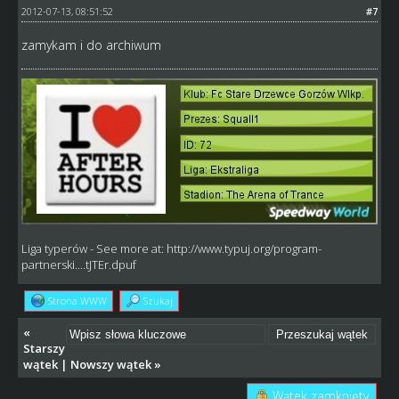
2012-07-13, 08:51:52
#7
zamykam i do archiwum
Liga typerów
- See more at:
http://www.typuj.org/program-
partnerski....tJTEr.dpuf
Strona WWW
Szukaj
«
Starszy
wątek
|
Nowszy wątek
»
Wątek zamknięty