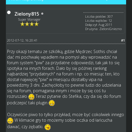
Zielony815
Liczba postów: 307
Super Manager
Liczba wątków: 12
Dołączył: Aug 2011
Drużyna: ZieloniGniezno
2012-07-12, 16:20:41
#1
Przy okazji tematu ze szkółką, gdzie Mędrzec Sothis chciał
dać mi pochwałę wpadłem na pomysł aby wprowadzić na
forum system "piw" za przydatne odpowiedzi, tak jak to się
spotyka na innych forach. Dało by się później ranking
najbardziej "przydatnych" na forum i np. co miesiąc ten, kto
dostał najwięcej "piw" w miesiącu dostałby vipa na
powiedzmy 3 dni. Zachęciłoby to pewnie ludzi do udzielania
się na forum, pomagania innym i może by się coś tu
rozruszało
Teraz pytanie do Stefika, czy da się do forum
podczepić taki plugin
Oczywiście piwo to tylko przykład, może być cokolwiek innego
W klimacie gry to możemy sobie oczka od łańcucha
dawać, czy zębatki.