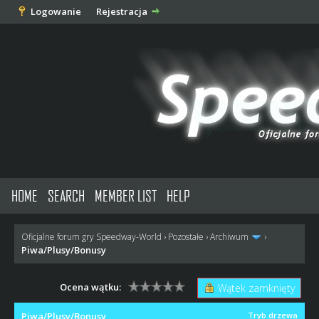
Logowanie
Rejestracja
HOME
SEARCH
MEMBER LIST
HELP
Oficjalne forum gry Speedway-World
›
Pozostałe
›
Archiwum
›
Piwa/Plusy/Bonusy
Ocena wątku:
Wątek zamknięty
Piwa/Plusy/Bonusy
Tryb drzewa