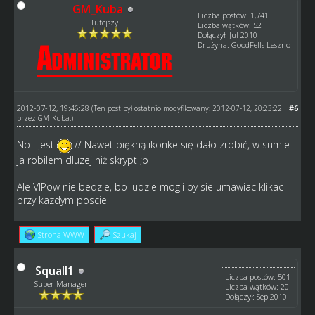
GM_Kuba
Liczba postów: 1,741
Tutejszy
Liczba wątków: 52
Dołączył: Jul 2010
Drużyna: GoodFells Leszno
2012-07-12, 19:46:28
#6
(Ten post był ostatnio modyfikowany: 2012-07-12, 20:23:22
przez
GM_Kuba
.)
No i jest
// Nawet piękną ikonke się dało zrobić, w sumie
ja robilem dluzej niż skrypt ;p
Ale VIPow nie bedzie, bo ludzie mogli by sie umawiac klikac
przy kazdym poscie
Strona WWW
Szukaj
Squall1
Liczba postów: 501
Super Manager
Liczba wątków: 20
Dołączył: Sep 2010