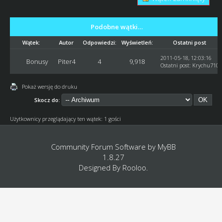
Podobne wątki…
Wątek:
Autor
Odpowiedzi:
Wyświetleń:
Ostatni post
2011-05-18, 12:03:16
Bonusy
Piter4
4
9,918
Ostatni post
:
Krychu710
Pokaż wersję do druku
Skocz do:
Użytkownicy przeglądający ten wątek: 1 gości
Community Forum Software by
MyBB
1.8.27
Designed By
Rooloo
.