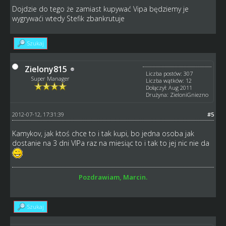
Dojdzie do tego że zamiast kupywać Vipa będziemy je
wygrywaći wtedy Stefik zbankrutuje
Szukaj
Zielony815
Liczba postów: 307
Super Manager
Liczba wątków: 12
Dołączył: Aug 2011
Drużyna: ZieloniGniezno
2012-07-12, 17:31:39
#5
Kamykov, jak ktoś chce to i tak kupi, bo jedna osoba jak
dostanie na 3 dni VIPa raz na miesiąc to i tak to jej nic nie da
Pozdrawiam, Marcin.
Szukaj