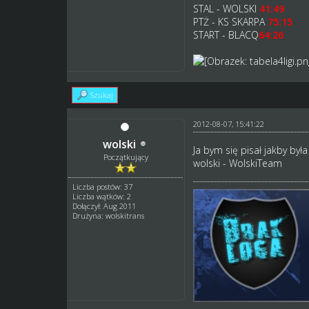
STAL - WOLSKI
41:49
PTŻ - KS SKARPA
75:15
START - BLACQ
64:26
Szukaj
2012-08-07, 15:41:22
wolski
Ja bym się pisał jakby był
Początkujący
wolski - WolskiTeam
Liczba postów: 37
Liczba wątków: 2
Dołączył: Aug 2011
Drużyna: wolskitrans