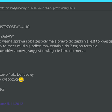
ł ostatnio modyfikowany: 2012-09-26, 20:14:29 przez
tomkey666
.)
STRZOSTWA 4 LIGI
 ZABAWY
o ważna sprawa i oba zespoły maja prawo do zapki nie jest to kwesti
jęty to mecz musi się odbyć maksymalnie do 2 tyg po terminie.
wodów zobowiązany jest o wklejenie linku do meczu.
:
kowo 1pkt bonusowy.
o dyspozycji
ARZ
anż 5.11.2012