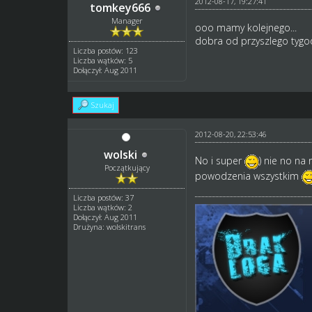
2012-08-17, 19:27:41
tomkey666
Manager
ooo mamy kolejnego...
dobra od przyszlego tygod
Liczba postów: 123
Liczba wątków: 5
Dołączył: Aug 2011
Szukaj
2012-08-20, 22:53:46
wolski
No i super
) nie no na
Początkujący
powodzenia wszystkim
Liczba postów: 37
Liczba wątków: 2
Dołączył: Aug 2011
Drużyna: wolskitrans