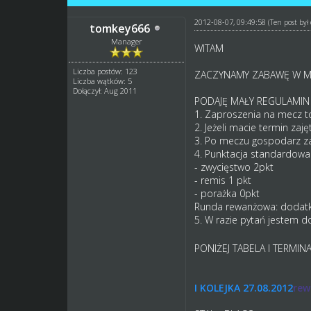
2012-08-07, 09:49:58
(Ten post by
tomkey666
Manager
WITAM
Liczba postów: 123
ZACZYNAMY ZABAWĘ W MI
Liczba wątków: 5
Dołączył: Aug 2011
PODAJĘ MAŁY REGULAMIN
1. Zaproszenia na mecz t
2. Jeżeli macie termin za
3. Po meczu gospodarz za
4. Punktacja standardowa
- zwycięstwo 2pkt
- remis 1 pkt
- porażka 0pkt
Runda rewanżowa: dodat
5. W razie pytań jestem d
PONIŻEJ TABELA I TERMIN
I KOLEJKA 27.08.2012
rew