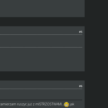
#5
#6
zamierzam ruszyc już z mISTRZOSTWAMI...
jak