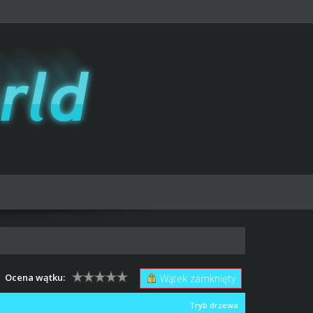
Ocena wątku:
Wątek zamknięty
Tryb drzewa