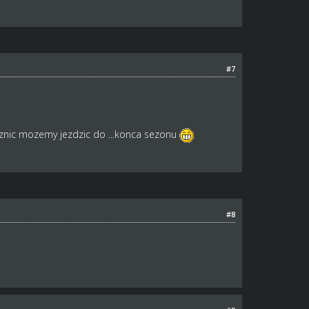
#7
óznic mozemy jezdzic do ...konca sezonu
#8