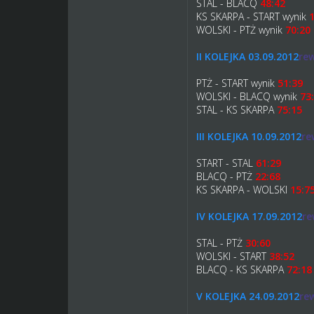
STAL - BLACQ
48:42
KS SKARPA - START wynik
1
WOLSKI - PTŻ wynik
70:20
II KOLEJKA 03.09.2012
rew
PTŻ - START wynik
51:39
WOLSKI - BLACQ wynik
73
STAL - KS SKARPA
75:15
III KOLEJKA 10.09.2012
re
START - STAL
61:29
BLACQ - PTŻ
22:68
KS SKARPA - WOLSKI
15:7
IV KOLEJKA 17.09.2012
re
STAL - PTŻ
30:60
WOLSKI - START
38:52
BLACQ - KS SKARPA
72:18
V KOLEJKA 24.09.2012
re