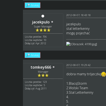
Szukaj
2012-08-07, 18:43:18
jacekpulo
jacekpulo
Super Manager
stal letterkenny
mogę pojechać
Liczba postów: 706
Liczba wątków: 10
Dołączył: Apr 2012
Szukaj
2012-08-07, 19:29:42
tomkey666
Manager
dobra mamy trójeczkę
Liczba postów: 123
1.BlacqStorm
Liczba wątków: 5
2.Wolski Team
Dołączył: Aug 2011
3.Stal Letterkenny
4.
5.
6.