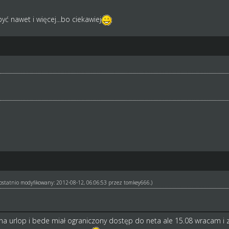
yć nawet i więcej...bo ciekawiej
ł ostatnio modyfikowany: 2012-08-12, 06:06:53 przez
tomkey666
.)
a urlop i bede miał ograniczony dostęp do neta ale 15.08 wracam i 