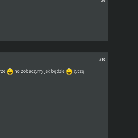
#9
#10
arze
no zobaczymy jak będzie
życzę