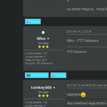
sa wolne miejsca... może b
Szukaj
2012-08-10, 21:22:39
Włos
Włos - PTŻ Pabianice
Manager
PTŻ Pabianice
Liczba postów: 127
Liczba wątków: 9
Dołączył: Mar 2012
Drużyna: PTŻ Pabianice
Strona WWW
Szukaj
2012-08-12, 06:04:55
(Ten post by
tomkey666
Manager
zapisane
Liczba postów: 123
aha chwilowo wyjezdzam n
Liczba wątków: 5