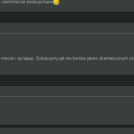
a czwórmecze beda jechane
y mecze i xp łapac. Zobaczymy jak nie bedzie jakies dramatycznych r