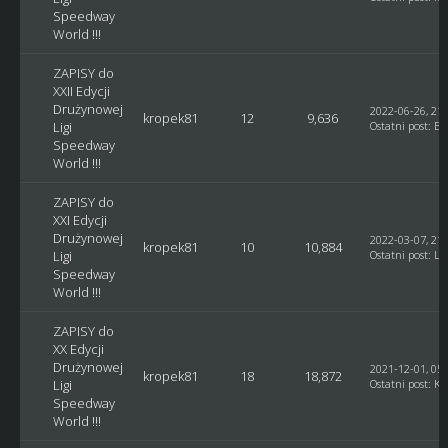
Speedway
World !!!
ZAPISY do
XXII Edycji
Drużynowej
2022-06-26, 21:
kropek81
12
9,636
Ligi
Ostatni post
:
Bl
Speedway
World !!!
ZAPISY do
XXI Edycji
Drużynowej
2022-03-07, 21:
kropek81
10
10,884
Ligi
Ostatni post
:
Lu
Speedway
World !!!
ZAPISY do
XX Edycji
Drużynowej
2021-12-01, 05:
kropek81
18
18,872
Ligi
Ostatni post
:
Ku
Speedway
World !!!