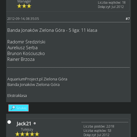
Manager
Liczba wątków: 18
Dołączył: Jul 2012
2012-09-14, 08:35:05
#7
Banda Jonaków Zielona Góra - 5 liga: 11 klasa
Radomir Średziński
Aureliusz Serba
Brunon Kościuszko
Rainer Brzoza
AquariumProject.pl Zielona Góra
Banda Jonaków Zielona Góra
Ekstraklasa
Szukaj
Jack21
Liczba postów: 2,018
Tutejszy
Liczba wątków: 53
Dołączył: Jul 2012