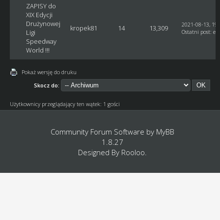
ZAPISY do
XIX Edycji
Drużynowej
2021-08-13, 19:
kropek81
14
13,309
Ligi
Ostatni post
:
et
Speedway
World !!!
Pokaż wersję do druku
Skocz do:
Użytkownicy przeglądający ten wątek: 1 gości
Community Forum Software by
MyBB
1.8.27
Designed By
Rooloo
.