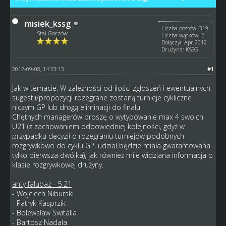
misiek_kssg
Liczba postów: 319
Stal Gorzów
Liczba wątków: 2
Dołączył: Apr 2012
Drużyna: KSSG
2012-09-08, 14:23:13
#1
Jak w temacie. W zależności od ilości zgłoszeń i ewentualnych
sugestii/propozycji rozegrane zostaną turnieje cykliczne
niczym GP lub drogą eliminacji do finału.
Chętnych managerów proszę o wytypowanie max 4 swoich
U21 (z zachowaniem odpowiedniej kolejności, gdyż w
przypadku decyzji o rozegraniu turniejów podobnych
rozgrywkowo do cyklu GP, udział będzie miała gwarantowana
tylko pierwsza dwójka), jak również mile widziana informacja o
klasie rozgrywkowej drużyny.
anty falubaz - 5.21
- Wojciech Niburski
- Patryk Kasprzik
- Bolewsław Switalla
- Bartosz Nadała