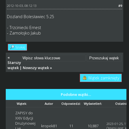
2012-10-03, 08:12:13
#9
Dozland Bolesławiec 5.25
- Trzciniecki Ernest
- Zamołojko Jakub
Szukaj
«
Starszy
wątek
|
Nowszy wątek
»
Wątek zamknięty
Podobne wątki…
Wątek:
Autor
Odpowiedzi:
Wyświetleń:
Ostatni 
ZAPISY do
XXIV Edycji
Drużynowej
2023-01-25, 11:
kropek81
11
10,887
Ligi
Ostatni post
:
kr