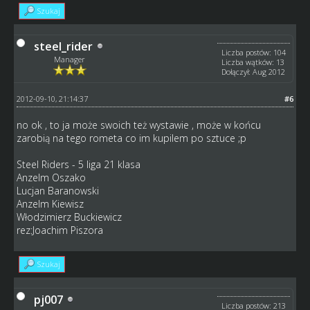
Szukaj
steel_rider
Liczba postów: 104
Manager
Liczba wątków: 13
Dołączył: Aug 2012
2012-09-10, 21:14:37
#6
no ok , to ja może swoich też wystawie , może w końcu
zarobią na tego rometa co im kupilem po sztuce ;p
Steel Riders - 5 liga 21 klasa
Anzelm Oszako
Lucjan Baranowski
Anzelm Kiewisz
Włodzimierz Buckiewicz
rez:Joachim Piszora
Szukaj
pj007
Liczba postów: 213