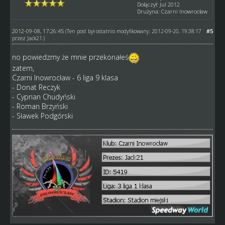
Dołączył: Jul 2012
Drużyna: Czarni Inowrocław
2012-09-08, 17:26:45
#5
(Ten post był ostatnio modyfikowany: 2012-09-20, 19:38:17
przez
Jack21
.)
no powiedzmy że mnie przekonałeś
zatem,
Czarni Inowrocław - 6 liga 9 klasa
- Donat Reczyk
- Cyprian Chudyński
- Roman Brzyński
- Sławek Podgórski