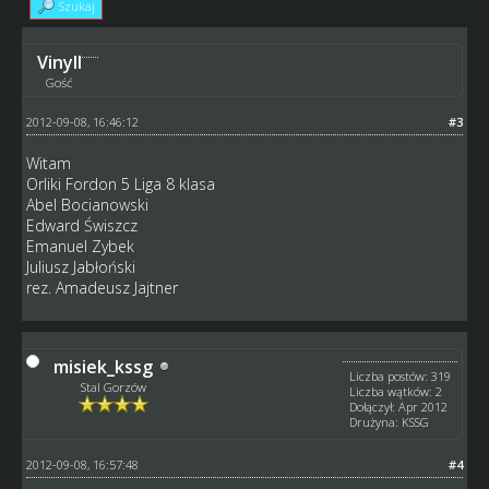
Szukaj
Vinyll
Gość
2012-09-08, 16:46:12
#3
Witam
Orliki Fordon 5 Liga 8 klasa
Abel Bocianowski
Edward Świszcz
Emanuel Zybek
Juliusz Jabłoński
rez. Amadeusz Jajtner
misiek_kssg
Liczba postów: 319
Stal Gorzów
Liczba wątków: 2
Dołączył: Apr 2012
Drużyna: KSSG
2012-09-08, 16:57:48
#4