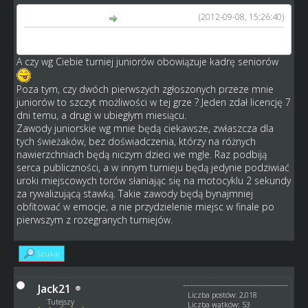
(2012-09-08, 15:26:40)
Jack21 napisał(a):
hej a musi być U21? nie mam dobrych juniorów;D
A czy wg Ciebie turniej juniorów obowiązuje kadrę seniorów
Poza tym, czy dwóch pierwszych zgłoszonych przeze mnie
juniorów to szczyt możliwości w tej grze ? Jeden zdał licencję 7
dni temu, a drugi w ubiegłym miesiącu.
Zawody juniorskie wg mnie będą ciekawsze, zwłaszcza dla
tych świeżaków, bez doświadczenia, którzy na różnych
nawierzchniach będą niczym dzieci we mgle. Raz podbiją
serca publiczności, a w innym turnieju będą jedynie podziwiać
uroki miejscowych torów słaniając się na motocyklu 2 sekundy
za rywalizującą stawką. Takie zawody będą bynajmniej
obfitować w emocje, a nie przydzielenie miejsc w finale po
pierwszym z rozegranych turniejów.
Szukaj
Jack21
Liczba postów: 2,018
Tutejszy
Liczba wątków: 53