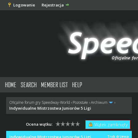
Logowanie
Rejestracja
HOME
SEARCH
MEMBER LIST
HELP
Oficjalne forum gry Speedway-World
›
Pozostałe
›
Archiwum
›
Indywidualne Mistrzostwa Juniorów 5 Ligi
Ocena wątku:
Wątek zamknięty
Indywidualne Mistrzostwa Juniorów 5 Ligi
Tryb drzewa